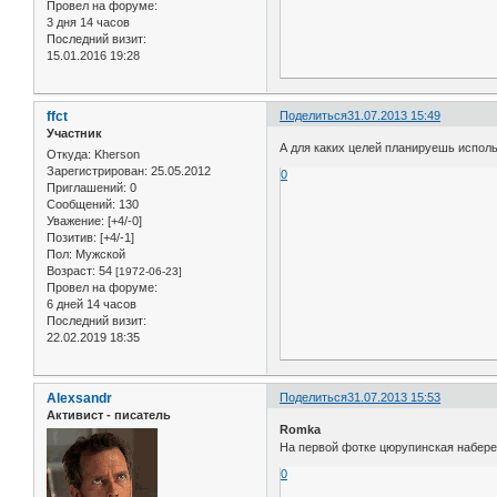
Провел на форуме:
3 дня 14 часов
Последний визит:
15.01.2016 19:28
ffct
Поделиться
31.07.2013 15:49
Участник
А для каких целей планируешь использ
Откуда:
Kherson
Зарегистрирован
: 25.05.2012
0
Приглашений:
0
Сообщений:
130
Уважение:
[+4/-0]
Позитив:
[+4/-1]
Пол:
Мужской
Возраст:
54
[1972-06-23]
Провел на форуме:
6 дней 14 часов
Последний визит:
22.02.2019 18:35
Alexsandr
Поделиться
31.07.2013 15:53
Активист - писатель
Romka
На первой фотке цюрупинская набере
0