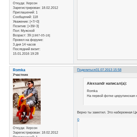
Откуда:
Херсон
Зарегистрирован
: 18.02.2012
Приглашений:
1
Сообщений:
118
Уважение:
[+7/-0]
Позитив:
[+39/-3]
Пол:
Мужской
Возраст:
39
[1987-05-18]
Провел на форуме:
3 дня 14 часов
Последний визит:
15.01.2016 19:28
Romka
Поделиться
31.07.2013 15:58
Участник
Alexsandr написал(а):
Romka
На первой фотке цюрупинская 
Верно ты заметил. Это набережная Цю
0
Откуда:
Херсон
Зарегистрирован
: 18.02.2012
Приглашений:
1