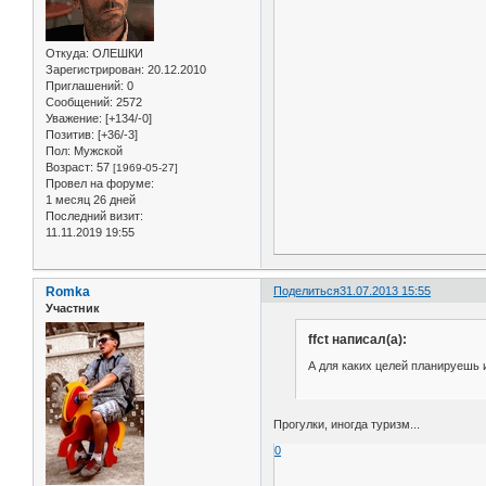
Откуда:
ОЛЕШКИ
Зарегистрирован
: 20.12.2010
Приглашений:
0
Сообщений:
2572
Уважение:
[+134/-0]
Позитив:
[+36/-3]
Пол:
Мужской
Возраст:
57
[1969-05-27]
Провел на форуме:
1 месяц 26 дней
Последний визит:
11.11.2019 19:55
Romka
Поделиться
31.07.2013 15:55
Участник
ffct написал(а):
А для каких целей планируешь и
Прогулки, иногда туризм...
0