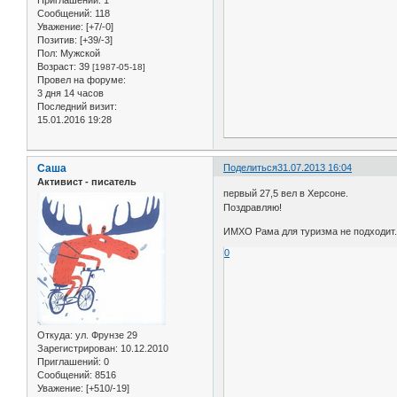
Сообщений:
118
Уважение:
[+7/-0]
Позитив:
[+39/-3]
Пол:
Мужской
Возраст:
39
[1987-05-18]
Провел на форуме:
3 дня 14 часов
Последний визит:
15.01.2016 19:28
Саша
Поделиться
31.07.2013 16:04
Активист - писатель
первый 27,5 вел в Херсоне.
Поздравляю!
ИМХО Рама для туризма не подходит
0
Откуда:
ул. Фрунзе 29
Зарегистрирован
: 10.12.2010
Приглашений:
0
Сообщений:
8516
Уважение:
[+510/-19]