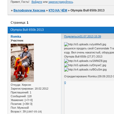
Привет, Гость!
Войдите
или
зарегистрируйтесь
.
»
Велофорум Херсона
»
КТО НА ЧЁМ
»
Olympia Bull 650b 2013
Страница:
1
Olympia Bull 650b 2013
Romka
Поделиться
31.07.2013 15:39
Участник
решился продать свой Cannondale Trai
езду. Вел очень накатистый, оборудов
Olympia Bull 650b (27,5") 2013
Отредактировано Romka (09.09.2013 0
0
Откуда:
Херсон
Зарегистрирован
: 18.02.2012
Приглашений:
1
Сообщений:
118
Уважение:
[+7/-0]
Позитив:
[+39/-3]
Пол:
Мужской
Возраст:
39
[1987-05-18]