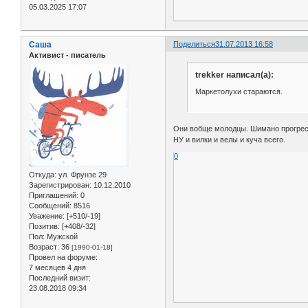
05.03.2025 17:07
Саша
Поделиться
31.07.2013 16:58
Активист - писатель
trekker написал(а):
Маркетолухи стараются.
Они вобще молодцы. Шимано прогреси
НУ и вилки и велы и куча всего.
0
Откуда:
ул. Фрунзе 29
Зарегистрирован
: 10.12.2010
Приглашений:
0
Сообщений:
8516
Уважение:
[+510/-19]
Позитив:
[+408/-32]
Пол:
Мужской
Возраст:
36
[1990-01-18]
Провел на форуме:
7 месяцев 4 дня
Последний визит:
23.08.2018 09:34