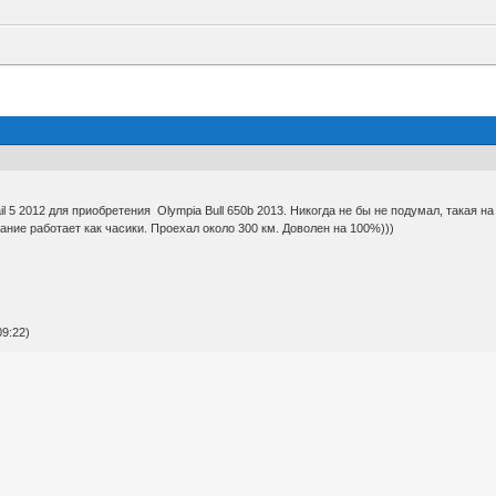
l 5 2012 для приобретения Olympia Bull 650b 2013. Никогда не бы не подумал, такая н
ание работает как часики. Проехал около 300 км. Доволен на 100%)))
9:22)