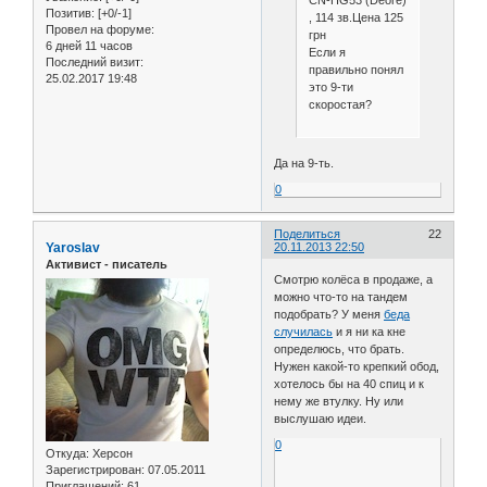
Позитив:
[+0/-1]
, 114 зв.Цена 125
Провел на форуме:
грн
6 дней 11 часов
Если я
Последний визит:
правильно понял
25.02.2017 19:48
это 9-ти
скоростая?
Да на 9-ть.
0
Поделиться
22
Yaroslav
20.11.2013 22:50
Активист - писатель
Смотрю колёса в продаже, а
можно что-то на тандем
подобрать? У меня
беда
случилась
и я ни ка кне
определюсь, что брать.
Нужен какой-то крепкий обод,
хотелось бы на 40 спиц и к
нему же втулку. Ну или
выслушаю идеи.
0
Откуда:
Херсон
Зарегистрирован
: 07.05.2011
Приглашений:
61