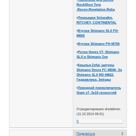
RockShox Tora
,Recon,Revelation,Reba
•
Покрышки Schwalbe,
RITCHEY, CONTINENTAL
•
Втулки Shimano SLX FH-
M665
•
Втулки Shimano FH-M756
•
Ротор Hayes V7, Shimano
SLX и Shimano Zee
•
Крылья Zefal, шатуны
Shimano Deore FC-M590, Зп
Shimano SLX RD-M662,
Гидравлика, Звёзды
•
Передний переключатель
Sram x7, 3х10 скоростей
Отредактировано dreddimon
(11.10.2014 09:01)
0
Поделиться
2