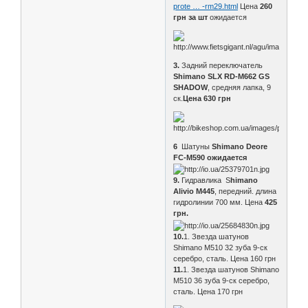
prote … -rm29.html
Цена
260
грн за шт
ожидается
3.
Задний переключатель
Shimano SLX RD-M662 GS
SHADOW
, средняя лапка, 9
ск.
Цена 630 грн
6
Шатуны
Shimano Deore
FC-M590
ожидается
9.
Гидравлика S
himano
Alivio M445
, передний. длина
гидролинии 700 мм. Цена
425
грн.
10.
1. Звезда шатунов
Shimano M510 32 зуба 9-ск
серебро, сталь. Цена 160 грн
11.
1. Звезда шатунов Shimano
M510 36 зуба 9-ск серебро,
сталь. Цена 170 грн