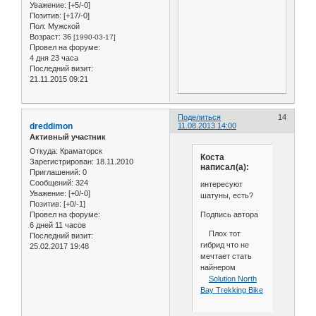
Уважение:
[+5/-0]
Позитив:
[+17/-0]
Пол:
Мужской
Возраст:
36
[1990-03-17]
Провел на форуме:
4 дня 23 часа
Последний визит:
21.11.2015 09:21
Поделиться
14
dreddimon
11.08.2013 14:00
Активный участник
Откуда:
Краматорск
Коста
Зарегистрирован
: 18.11.2010
написал(а):
Приглашений:
0
Сообщений:
324
интересуют
Уважение:
[+0/-0]
шатуны, есть?
Позитив:
[+0/-1]
Подпись автора
Провел на форуме:
6 дней 11 часов
Плох тот
Последний визит:
гибрид что не
25.02.2017 19:48
мечтает стать
найнером
Solution North
Bay Trekking Bike