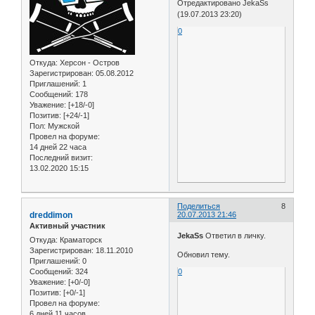
Отредактировано JekaSs
(19.07.2013 23:20)
0
Откуда:
Херсон - Остров
Зарегистрирован
: 05.08.2012
Приглашений:
1
Сообщений:
178
Уважение:
[+18/-0]
Позитив:
[+24/-1]
Пол:
Мужской
Провел на форуме:
14 дней 22 часа
Последний визит:
13.02.2020 15:15
Поделиться
8
dreddimon
20.07.2013 21:46
Активный участник
JekaSs
Ответил в личку.
Откуда:
Краматорск
Зарегистрирован
: 18.11.2010
Обновил тему.
Приглашений:
0
Сообщений:
324
0
Уважение:
[+0/-0]
Позитив:
[+0/-1]
Провел на форуме:
6 дней 11 часов