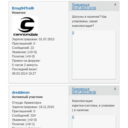
Поделиться
4
Влад94Trail6
01.07.2013 14:50
Новичок
Шатуны в наличии? Как
упакованы, какая
комплектация?
0
Зарегистрирован
: 01.07.2013
Приглашений:
0
Сообщений:
22
Уважение:
[+0/-0]
Позитив:
[+0/-0]
Провел на форуме:
5 часов 2 минуты
Последний визит:
08.03.2014 19:27
Поделиться
5
dreddimon
02.07.2013 08:05
Активный участник
Комплектация
Откуда:
Краматорск
каретка+система, в упаковке
Зарегистрирован
: 18.11.2010
) в наличии
Приглашений:
0
Сообщений:
324
0
Уважение:
[+0/-0]
Позитив:
[+0/-1]