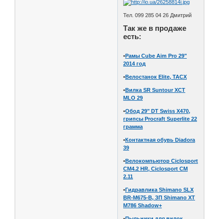
Тел. 099 285 04 26 Дмитрий
Так же в продаже
есть:
•
Рамы Cube Aim Pro 29"
2014 год
•
Велостанок Elite, TACX
•
Вилка SR Suntour XCT
MLO 29
•
Обод 29" DT Swiss X470,
грипсы Procraft Superlite 22
грамма
•
Контактная обувь Diadora
39
•
Велокомпьютор Ciclosport
CM4.2 HR, Ciclosport CM
2.11
•
Гидравлика Shimano SLX
BR-M675-B, ЗП Shimano XT
M786 Shadow+
•
Пыльники для вилок