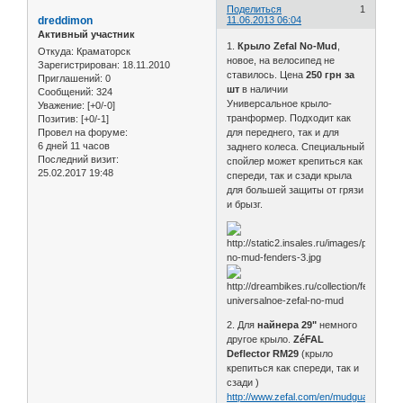
Поделиться
1
dreddimon
11.06.2013 06:04
Активный участник
1.
Крыло Zefal No-Mud
,
Откуда:
Краматорск
новое, на велосипед не
Зарегистрирован
: 18.11.2010
ставилось. Цена
250 грн за
Приглашений:
0
шт
в наличии
Сообщений:
324
Универсальное крыло-
Уважение:
[+0/-0]
транформер. Подходит как
Позитив:
[+0/-1]
Провел на форуме:
для переднего, так и для
6 дней 11 часов
заднего колеса. Специальный
Последний визит:
спойлер может крепиться как
25.02.2017 19:48
спереди, так и сзади крыла
для большей защиты от грязи
и брызг.
2. Для
найнера 29"
немного
другое крыло.
ZéFAL
Deflector RM29
(крыло
крепиться как спереди, так и
сзади )
http://www.zefal.com/en/mudguards-