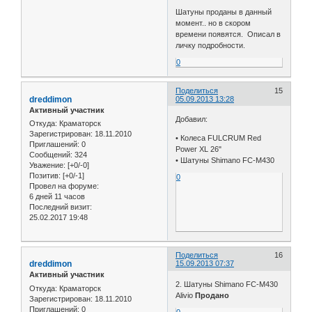
Шатуны проданы в данный
момент.. но в скором
времени появятся. Описал в
личку подробности.
0
Поделиться
15
dreddimon
05.09.2013 13:28
Активный участник
Добавил:
Откуда:
Краматорск
Зарегистрирован
: 18.11.2010
• Колеса FULCRUM Red
Приглашений:
0
Power XL 26"
Сообщений:
324
• Шатуны Shimano FC-M430
Уважение:
[+0/-0]
Позитив:
[+0/-1]
0
Провел на форуме:
6 дней 11 часов
Последний визит:
25.02.2017 19:48
Поделиться
16
dreddimon
15.09.2013 07:37
Активный участник
2. Шатуны Shimano FC-M430
Откуда:
Краматорск
Alivio
Продано
Зарегистрирован
: 18.11.2010
Приглашений:
0
0