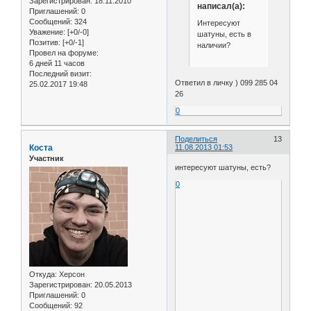
Зарегистрирован
: 18.11.2010
написал(а):
Приглашений:
0
Сообщений:
324
Интересуют
Уважение:
[+0/-0]
шатуны, есть в
Позитив:
[+0/-1]
наличии?
Провел на форуме:
6 дней 11 часов
Последний визит:
Ответил в личку ) 099 285 04
25.02.2017 19:48
26
0
Поделиться
13
Коста
11.08.2013 01:53
Участник
интересуют шатуны, есть?
0
Откуда:
Херсон
Зарегистрирован
: 20.05.2013
Приглашений:
0
Сообщений:
92