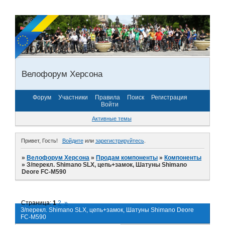
Велофорум Херсона
Форум
Участники
Правила
Поиск
Регистрация
Войти
Активные темы
Привет, Гость!
Войдите
или
зарегистрируйтесь
.
»
Велофорум Херсона
»
Продам компоненты
»
Компоненты
»
З/перекл. Shimano SLX, цепь+замок, Шатуны Shimano
Deore FC-M590
Страница:
1
2
»
З/перекл. Shimano SLX, цепь+замок, Шатуны Shimano Deore
FC-M590