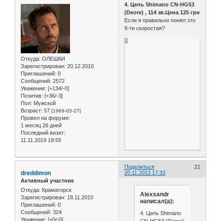
4. Цепь Shimano CN-HG53
(Deore) , 114 зв.Цена 125 грн
Если я правильно понял это
9-ти скоростая?
0
Откуда:
ОЛЕШКИ
Зарегистрирован
: 20.12.2010
Приглашений:
0
Сообщений:
2572
Уважение:
[+134/-0]
Позитив:
[+36/-3]
Пол:
Мужской
Возраст:
57
[1969-05-27]
Провел на форуме:
1 месяц 26 дней
Последний визит:
11.11.2019 19:55
Поделиться
21
dreddimon
20.11.2013 17:33
Активный участник
Откуда:
Краматорск
Alexsandr
Зарегистрирован
: 18.11.2010
написал(а):
Приглашений:
0
Сообщений:
324
4. Цепь Shimano
Уважение:
[+0/-0]
CN-HG53 (Deore)