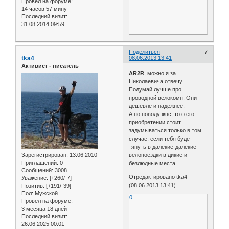
Провел на форуме:
14 часов 57 минут
Последний визит:
31.08.2014 09:59
Поделиться
7
tka4
08.06.2013 13:41
Активист - писатель
AR2R
, можно я за
Николаевича отвечу.
Подумай лучше про
проводной велокомп. Они
дешевле и надежнее.
А по поводу жпс, то о его
приобретении стоит
задумываться только в том
случае, если тебя будет
тянуть в далекие-далекие
Зарегистрирован
: 13.06.2010
велопоездки в дикие и
Приглашений:
0
безлюдные места.
Сообщений:
3008
Отредактировано tka4
Уважение:
[+260/-7]
(08.06.2013 13:41)
Позитив:
[+191/-39]
Пол:
Мужской
0
Провел на форуме:
3 месяца 18 дней
Последний визит:
26.06.2025 00:01