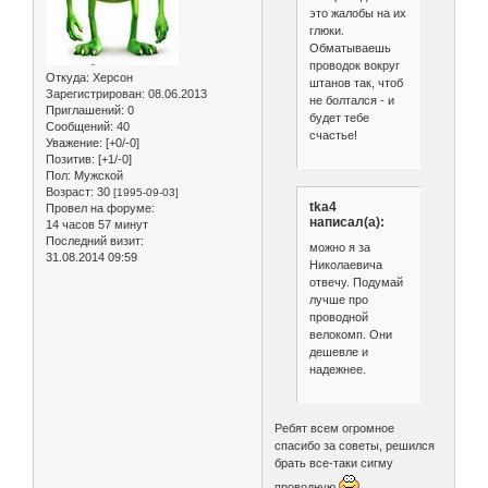
это жалобы на их
глюки.
Обматываешь
проводок вокруг
Откуда:
Херсон
штанов так, чтоб
Зарегистрирован
: 08.06.2013
не болтался - и
Приглашений:
0
будет тебе
Сообщений:
40
счастье!
Уважение:
[+0/-0]
Позитив:
[+1/-0]
Пол:
Мужской
Возраст:
30
[1995-09-03]
tka4
Провел на форуме:
написал(а):
14 часов 57 минут
Последний визит:
можно я за
31.08.2014 09:59
Николаевича
отвечу. Подумай
лучше про
проводной
велокомп. Они
дешевле и
надежнее.
Ребят всем огромное
спасибо за советы, решился
брать все-таки сигму
проводную