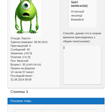
Satri
написал(а):
Отличный
лисапед!
Вливайся!
Спасибо. думаю что в скором
времени присоеденюсь к
Откуда:
Херсон
общим покатушкам))
Зарегистрирован
: 08.06.2013
Приглашений:
0
0
Сообщений:
40
Уважение:
[+0/-0]
Позитив:
[+1/-0]
Пол:
Мужской
Возраст:
30
[1995-09-03]
Провел на форуме:
14 часов 57 минут
Последний визит:
31.08.2014 09:59
Страница:
1
Похожие темы