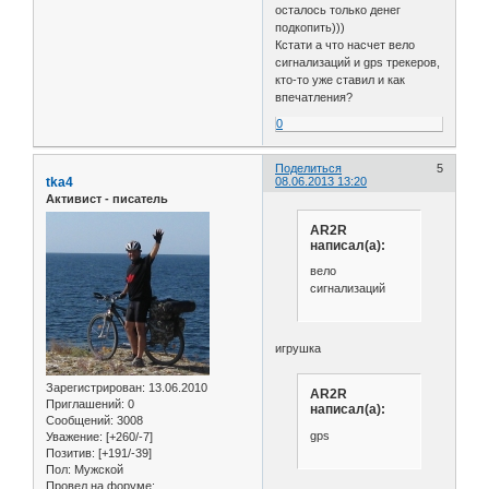
осталось только денег
подкопить)))
Кстати а что насчет вело
сигнализаций и gps трекеров,
кто-то уже ставил и как
впечатления?
0
Поделиться
5
tka4
08.06.2013 13:20
Активист - писатель
AR2R
написал(а):
вело
сигнализаций
игрушка
Зарегистрирован
: 13.06.2010
AR2R
Приглашений:
0
написал(а):
Сообщений:
3008
gps
Уважение:
[+260/-7]
Позитив:
[+191/-39]
Пол:
Мужской
Провел на форуме: