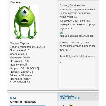
Участник
Привет, Сообщество)
я на этом форуме новенький,
недавно купил себе велик
Kellys Viper 6.0
как думаете для дальних
поездок и погонять по городу
подойдет?
и кто что по советует из
Откуда:
Херсон
велокомпьютеров в пределах
Зарегистрирован
: 08.06.2013
300 грн ?)
Приглашений:
0
Сообщений:
40
Теги: Kellys Viper 6.0, новичек
Уважение:
[+0/-0]
Позитив:
[+1/-0]
0
Пол:
Мужской
Возраст:
30
[1995-09-03]
Провел на форуме:
14 часов 57 минут
Последний визит:
31.08.2014 09:59
Поделиться
2
tka4
08.06.2013 13:00
Активист - писатель