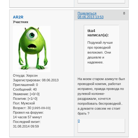
Поделиться
8
AR2R
08.06.2013 13:53
Участник
tka4
написал(а):
Подумай лучше
про проводной
велокомп. Они
дешевле и
надежнее.
Откуда:
Херсон
На моем старом азимуте был
Зарегистрирован
: 08.06.2013
проводной компик, работал
Приглашений:
0
исправно, правда провода по
Сообщений:
40
рулевой колонке-
Уважение:
[+0/-0]
Позитив:
[+1/-0]
раздражали, хочется
Пол:
Мужской
попробовать беспроводной..
Возраст:
30
[1995-09-03]
а думаете совсем не стоит
Провел на форуме:
брать ?
14 часов 57 минут
0
Последний визит:
31.08.2014 09:59