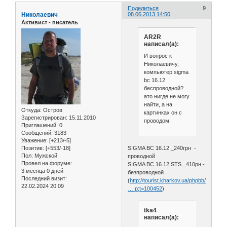
Поделиться
9
Николаевич
08.06.2013 14:50
Активист - писатель
AR2R
написал(а):
И вопрос к
Николаевичу,
компьютер sigma
bc 16.12
беспроводной?
ато нигде не могу
найти, а на
Откуда:
Остров
картинках он с
Зарегистрирован
: 15.11.2010
проводом.
Приглашений:
0
Сообщений:
3183
Уважение:
[+213/-5]
Позитив:
[+553/-18]
SIGMA BC 16.12 _240грн -
Пол:
Мужской
проводной
Провел на форуме:
SIGMA BC 16.12 STS _410рн -
3 месяца 0 дней
безпроводной
Последний визит:
(
http://tourist.kharkov.ua/phpbb/viewtop
22.02.2024 20:09
… p;t=100452
)
tka4
написал(а):