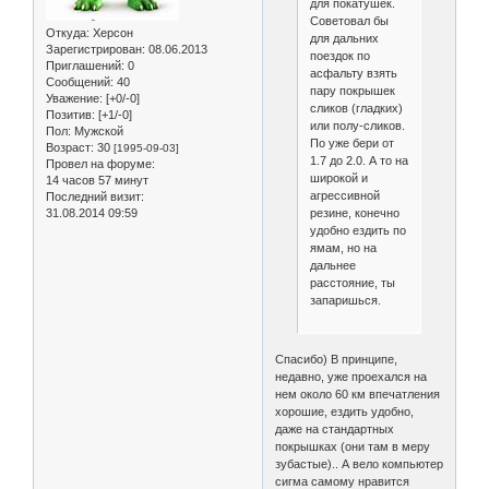
для покатушек.
Советовал бы
Откуда:
Херсон
для дальних
Зарегистрирован
: 08.06.2013
поездок по
Приглашений:
0
асфальту взять
Сообщений:
40
пару покрышек
Уважение:
[+0/-0]
сликов (гладких)
Позитив:
[+1/-0]
или полу-сликов.
Пол:
Мужской
По уже бери от
Возраст:
30
[1995-09-03]
1.7 до 2.0. А то на
Провел на форуме:
широкой и
14 часов 57 минут
агрессивной
Последний визит:
резине, конечно
31.08.2014 09:59
удобно ездить по
ямам, но на
дальнее
расстояние, ты
запаришься.
Спасибо) В принципе,
недавно, уже проехался на
нем около 60 км впечатления
хорошие, ездить удобно,
даже на стандартных
покрышках (они там в меру
зубастые).. А вело компьютер
сигма самому нравится