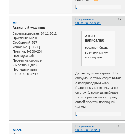
0
Поделиться
12
Me
09.06.2013 00:04
Активный участник
Зарегистрирован
: 24.12.2011
AR2R
Приглашений:
0
написал(а):
Сообщений:
577
Уважение:
[+56/-6]
решился брать
Позитив:
[+130/-26]
все-таки сигму
Пол:
Мужской
проводную
Провел на форуме:
2 месяца 7 дней
Последний визит:
Да, это лучший вариант. Пол
27.10.2018 08:49
форума на таких ездит. Катаю
с беспроводным Giant
(даренному коню никуда не
смотрят), но когда выбирал,
то смотрел чётко в сторону
самой простой проводной
Сигмы.
0
Поделиться
13
AR2R
09.06.2013 00:11