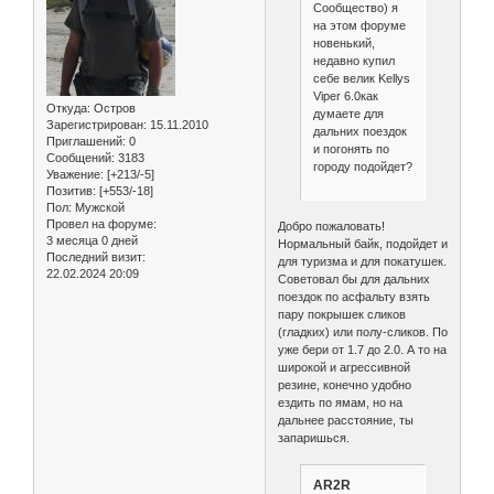
Сообщество) я
на этом форуме
новенький,
недавно купил
себе велик Kellys
Viper 6.0как
Откуда:
Остров
думаете для
Зарегистрирован
: 15.11.2010
дальних поездок
Приглашений:
0
и погонять по
Сообщений:
3183
городу подойдет?
Уважение:
[+213/-5]
Позитив:
[+553/-18]
Пол:
Мужской
Провел на форуме:
Добро пожаловать!
3 месяца 0 дней
Нормальный байк, подойдет и
Последний визит:
для туризма и для покатушек.
22.02.2024 20:09
Советовал бы для дальних
поездок по асфальту взять
пару покрышек сликов
(гладких) или полу-сликов. По
уже бери от 1.7 до 2.0. А то на
широкой и агрессивной
резине, конечно удобно
ездить по ямам, но на
дальнее расстояние, ты
запаришься.
AR2R