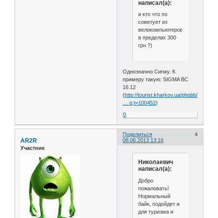
написал(а):
и кто что по
советует из
велокомпьютеров
в пределах 300
грн ?)
Однозначно Сигму. К
примеру такую: SIGMA BC
16.12
(
http://tourist.kharkov.ua/phpbb/viewtop
… p;t=100452
)
0
Поделиться
4
AR2R
08.06.2013 13:16
Участник
Николаевич
написал(а):
Добро
пожаловать!
Нормальный
байк, подойдет и
для туризма и