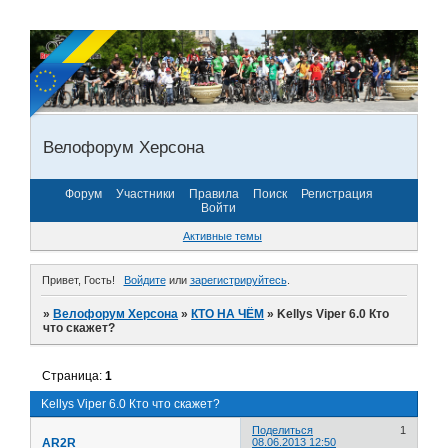
Велофорум Херсона
Форум
Участники
Правила
Поиск
Регистрация
Войти
Активные темы
Привет, Гость!
Войдите
или
зарегистрируйтесь
.
»
Велофорум Херсона
»
КТО НА ЧЁМ
»
Kellys Viper 6.0 Кто
что скажет?
Страница:
1
Kellys Viper 6.0 Кто что скажет?
Поделиться
1
AR2R
08.06.2013 12:50