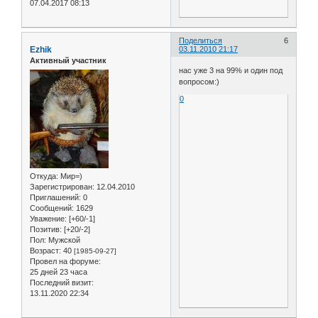
07.04.2017 08:13
Поделиться
6
Ezhik
03.11.2010 21:17
Активный участник
нас уже 3 на 99% и один под
вопросом:)
0
Откуда:
Мир=)
Зарегистрирован
: 12.04.2010
Приглашений:
0
Сообщений:
1629
Уважение:
[+60/-1]
Позитив:
[+20/-2]
Пол:
Мужской
Возраст:
40
[1985-09-27]
Провел на форуме:
25 дней 23 часа
Последний визит:
13.11.2020 22:34