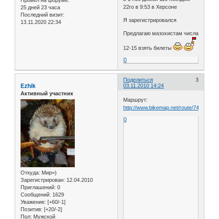
22го в 9:53 в Херсоне
25 дней 23 часа
Последний визит:
Я зарегистрировался
13.11.2020 22:34
Предлагаю мазохистам числа
12-15 взять билеты
0
Поделиться
3
Ezhik
03.11.2010 14:24
Активный участник
Маршрут:
http://www.bikemap.net/route/746789
0
Откуда:
Мир=)
Зарегистрирован
: 12.04.2010
Приглашений:
0
Сообщений:
1629
Уважение:
[+60/-1]
Позитив:
[+20/-2]
Пол:
Мужской