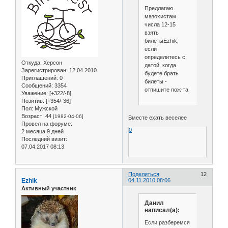
Предлагаю
мазохистам
числа 12-15
взять
билетыEzhik,
если
определитесь с
Откуда:
Херсон
датой, когда
Зарегистрирован
: 12.04.2010
будете брать
Приглашений:
0
билеты -
Сообщений:
3354
отпишите пож-та
Уважение:
[+322/-8]
Позитив:
[+354/-36]
Пол:
Мужской
Возраст:
44
[1982-04-06]
Вместе ехать веселее
Провел на форуме:
0
2 месяца 9 дней
Последний визит:
07.04.2017 08:13
Поделиться
12
Ezhik
04.11.2010 08:06
Активный участник
Данил
написал(а):
Если разберемся