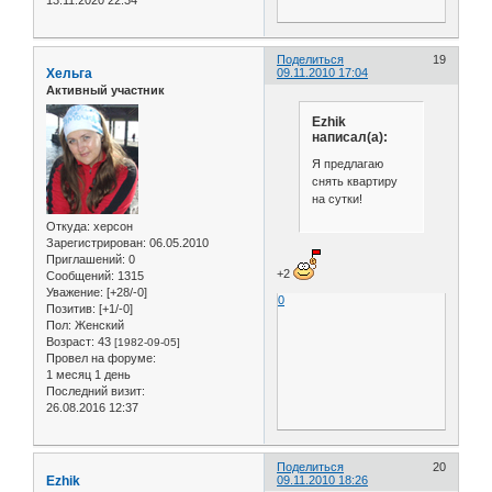
13.11.2020 22:34
Поделиться
19
Хельга
09.11.2010 17:04
Активный участник
Ezhik
написал(а):
Я предлагаю
снять квартиру
на сутки!
Откуда:
херсон
Зарегистрирован
: 06.05.2010
Приглашений:
0
+2
Сообщений:
1315
Уважение:
[+28/-0]
0
Позитив:
[+1/-0]
Пол:
Женский
Возраст:
43
[1982-09-05]
Провел на форуме:
1 месяц 1 день
Последний визит:
26.08.2016 12:37
Поделиться
20
Ezhik
09.11.2010 18:26