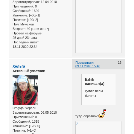
Зарегистрирован
: 12.04.2010
Приглашений:
0
Сообщений:
1629
Уважение:
[+60/-1]
Позитив:
[+20/-2]
Пол:
Мужской
Возраст:
40
[1985-09-27]
Провел на форуме:
25 дней 23 часа
Последний визит:
13.11.2020 22:34
Поделиться
16
Хельга
09.11.2010 15:40
Активный участник
Ezhik
написал(а):
куплю всем
билеты
Откуда:
херсон
Зарегистрирован
: 06.05.2010
туда-обратно?
Приглашений:
0
Сообщений:
1315
0
Уважение:
[+28/-0]
Позитив:
[+1/-0]