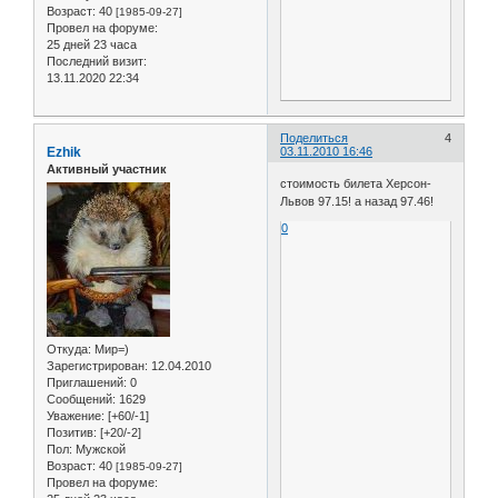
Возраст:
40
[1985-09-27]
Провел на форуме:
25 дней 23 часа
Последний визит:
13.11.2020 22:34
Поделиться
4
Ezhik
03.11.2010 16:46
Активный участник
стоимость билета Херсон-
Львов 97.15! а назад 97.46!
0
Откуда:
Мир=)
Зарегистрирован
: 12.04.2010
Приглашений:
0
Сообщений:
1629
Уважение:
[+60/-1]
Позитив:
[+20/-2]
Пол:
Мужской
Возраст:
40
[1985-09-27]
Провел на форуме: