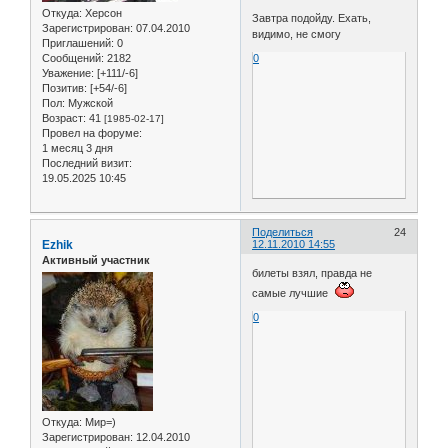
Откуда:
Херсон
Завтра подойду. Ехать,
Зарегистрирован
: 07.04.2010
видимо, не смогу
Приглашений:
0
Сообщений:
2182
0
Уважение:
[+111/-6]
Позитив:
[+54/-6]
Пол:
Мужской
Возраст:
41
[1985-02-17]
Провел на форуме:
1 месяц 3 дня
Последний визит:
19.05.2025 10:45
Поделиться
24
Ezhik
12.11.2010 14:55
Активный участник
билеты взял, правда не
самые лучшие
0
Откуда:
Мир=)
Зарегистрирован
: 12.04.2010