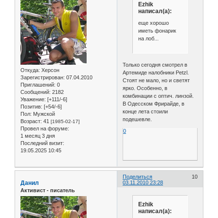
Ezhik
написал(а):
еще хорошо
иметь фонарик
на лоб...
Только сегодня смотрел в
Откуда:
Херсон
Артемиде налобники Petzl.
Зарегистрирован
: 07.04.2010
Стоят не мало, но и светят
Приглашений:
0
ярко. Особенно, в
Сообщений:
2182
комбинации с оптич. линзой.
Уважение:
[+111/-6]
В Одесском Фрирайде, в
Позитив:
[+54/-6]
конце лета стоили
Пол:
Мужской
подешевле.
Возраст:
41
[1985-02-17]
Провел на форуме:
0
1 месяц 3 дня
Последний визит:
19.05.2025 10:45
Поделиться
10
Данил
03.11.2010 23:28
Активист - писатель
Ezhik
написал(а):