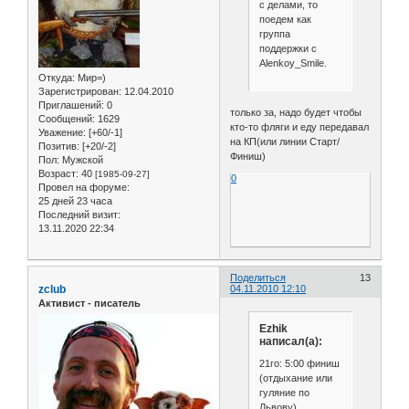
с делами, то
поедем как
группа
поддержки с
Alenkoy_Smile.
Откуда:
Мир=)
Зарегистрирован
: 12.04.2010
Приглашений:
0
только за, надо будет чтобы
Сообщений:
1629
кто-то фляги и еду передавал
Уважение:
[+60/-1]
на КП(или линии Старт/
Позитив:
[+20/-2]
Финиш)
Пол:
Мужской
Возраст:
40
[1985-09-27]
0
Провел на форуме:
25 дней 23 часа
Последний визит:
13.11.2020 22:34
Поделиться
13
zclub
04.11.2010 12:10
Активист - писатель
Ezhik
написал(а):
21го: 5:00 финиш
(отдыхание или
гуляние по
Львову)