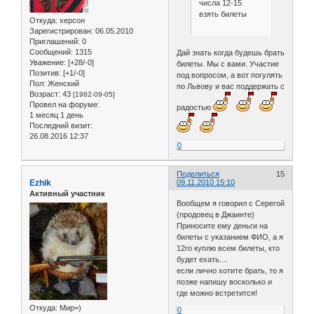
числа 12-15
взять билеты
Откуда:
херсон
Зарегистрирован
: 06.05.2010
Приглашений:
0
Сообщений:
1315
Дай знать когда будешь брать
Уважение:
[+28/-0]
билеты. Мы с вами. Участие
Позитив:
[+1/-0]
под вопросом, а вот погулять
Пол:
Женский
по Львову и вас поддержать с
Возраст:
43
[1982-09-05]
Провел на форуме:
радостью
1 месяц 1 день
Последний визит:
26.08.2016 12:37
0
Поделиться
15
Ezhik
09.11.2010 15:10
Активный участник
Вообщем я говорил с Серегой
(продовец в Джаинте)
Приносите ему деньги на
билеты с указанием ФИО, а я
12го куплю всем билеты, кто
будет ехать....
если лично хотите брать, то я
позже напишу восколько и
где можно встретится!
Откуда:
Мир=)
0