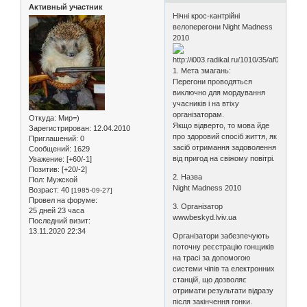
Активный участник
Нічні крос-кантрійні
велоперегони Night Madness
2010
1. Мета змагань:
Перегони проводяться
виключно для мордування
учасників і на втіху
організаторам.
Откуда:
Мир=)
Якщо відверто, то мова йде
Зарегистрирован
: 12.04.2010
про здоровий спосіб життя, як
Приглашений:
0
засіб отримання задоволення
Сообщений:
1629
від пригод на свіжому повітрі.
Уважение:
[+60/-1]
Позитив:
[+20/-2]
2. Назва
Пол:
Мужской
Night Madness 2010
Возраст:
40
[1985-09-27]
Провел на форуме:
3. Організатор
25 дней 23 часа
wwwbeskyd.lviv.ua
Последний визит:
13.11.2020 22:34
Організатори забезпечують
поточну реєстрацію гонщиків
на трасі за допомогою
системи чіпів та електронних
станцій, що дозволяє
отримати результати відразу
після закінчення гонки.