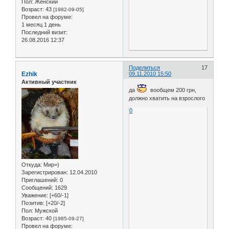
Пол:
Женский
Возраст:
43
[1982-09-05]
Провел на форуме:
1 месяц 1 день
Последний визит:
26.08.2016 12:37
Поделиться
17
Ezhik
09.11.2010 15:50
Активный участник
да
вообщем 200 грн,
должно хватить на взрослого
0
Откуда:
Мир=)
Зарегистрирован
: 12.04.2010
Приглашений:
0
Сообщений:
1629
Уважение:
[+60/-1]
Позитив:
[+20/-2]
Пол:
Мужской
Возраст:
40
[1985-09-27]
Провел на форуме: