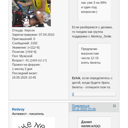
нас уже 3 на 99%
и один под
вопросом:)
Если разберемся с делами,
Откуда:
Херсон
то поедем как группа
Зарегистрирован
: 07.04.2010
поддержки с Alenkoy_Smile.
Приглашений:
0
Сообщений:
2182
Уважение:
[+111/-6]
Предлагаю
Позитив:
[+54/-6]
мазохистам
Пол:
Мужской
числа 12-15
Возраст:
41
[1985-02-17]
взять билеты
Провел на форуме:
1 месяц 3 дня
Последний визит:
19.05.2025 10:45
Ezhik
, если определитесь с
датой, когда будете брать
билеты - отпишите пож-та
0
Поделиться
11
Retivoy
03.11.2010 23:35
Активист - писатель
Данил
написал(а):