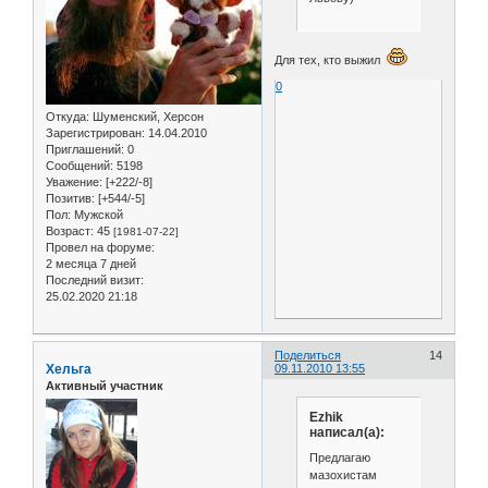
Для тех, кто выжил
0
Откуда:
Шуменский, Херсон
Зарегистрирован
: 14.04.2010
Приглашений:
0
Сообщений:
5198
Уважение:
[+222/-8]
Позитив:
[+544/-5]
Пол:
Мужской
Возраст:
45
[1981-07-22]
Провел на форуме:
2 месяца 7 дней
Последний визит:
25.02.2020 21:18
Поделиться
14
Хельга
09.11.2010 13:55
Активный участник
Ezhik
написал(а):
Предлагаю
мазохистам