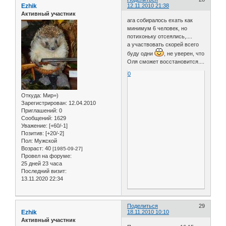
Ezhik
12.11.2010 21:38
Активный участник
ага собиралось ехать как
минимум 6 человек, но
потихоньку отсеялись,....
а участвовать скорей всего
буду одни
, не уверен, что
Оля сможет восстановится....
0
Откуда:
Мир=)
Зарегистрирован
: 12.04.2010
Приглашений:
0
Сообщений:
1629
Уважение:
[+60/-1]
Позитив:
[+20/-2]
Пол:
Мужской
Возраст:
40
[1985-09-27]
Провел на форуме:
25 дней 23 часа
Последний визит:
13.11.2020 22:34
Поделиться
29
Ezhik
18.11.2010 10:10
Активный участник