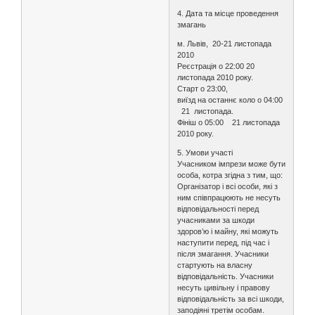
4. Дата та місце проведення
змагань
м. Львів, 20-21 листопада
2010
Реєстрація о 22:00 20
листопада 2010 року.
Старт о 23:00,
виїзд на останнє коло о 04:00
21 листопада.
Фініш о 05:00 21 листопада
2010 року.
5. Умови участі
Учасником імпрези може бути
особа, котра згідна з тим, що:
Організатор і всі особи, які з
ним співпрацюють не несуть
відповідальності перед
учасниками за шкоди
здоров’ю і майну, які можуть
наступити перед, під час і
після змагання. Учасники
стартують на власну
відповідальність. Учасники
несуть цивільну і правову
відповідальність за всі шкоди,
заподіяні третім особам.