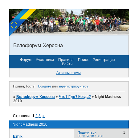
Велофорум Херсона
Форум
Участники
Правила
Поиск
Регистрация
Войти
Активные темы
Привет, Гость!
Войдите
или
зарегистрируйтесь
.
»
Велофорум Херсона
»
Что? Где? Когда?
»
Night Madness
2010
Страница:
1
2
3
»
Night Madness 2010
Поделиться
1
Ezhik
03.11.2010 13:58