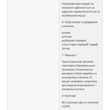
Попередня реєстрація на
змагання здійснюється за
адресою wwwbeskyd.lviv.ua та
на bikeportal.org.ua
6. Обов’язкове спорядження
учасника:
шолом
аптечка
мобільний телефон
хоча б один передній і задній
ліхтар.
7. Маршрут:
Траса перегонів пролягає
територією Винниківського
лісництва і позначена на
місцевості білою фарбою та
кольоровою стрічкою. В
місцях можливих скорочень
дистанції розташовуються
контрольні пункти.
8. Категорії:
Всі учасники їдуть в категорії
СОЛО.