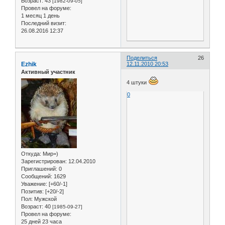
Возраст:
43
[1982-09-05]
Провел на форуме:
1 месяц 1 день
Последний визит:
26.08.2016 12:37
Поделиться
26
Ezhik
12.11.2010 20:53
Активный участник
4 штуки
0
Откуда:
Мир=)
Зарегистрирован
: 12.04.2010
Приглашений:
0
Сообщений:
1629
Уважение:
[+60/-1]
Позитив:
[+20/-2]
Пол:
Мужской
Возраст:
40
[1985-09-27]
Провел на форуме:
25 дней 23 часа