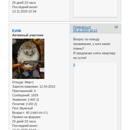
25 дней 23 часа
Последний визит:
13.11.2020 22:34
Поделиться
18
Ezhik
09.11.2010 16:12
Активный участник
Вопрос по поводу
проживания, у кого какие
планы?
Я предлагаю снять квартиру
на сутки!
0
Откуда:
Мир=)
Зарегистрирован
: 12.04.2010
Приглашений:
0
Сообщений:
1629
Уважение:
[+60/-1]
Позитив:
[+20/-2]
Пол:
Мужской
Возраст:
40
[1985-09-27]
Провел на форуме:
25 дней 23 часа
Последний визит: