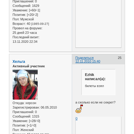
Приглашений:
0
Сообщений:
1629
Уважение:
[+60/-1]
Позитив:
[+20/-2]
Пол:
Мужской
Возраст:
40
[1985-09-27]
Провел на форуме:
25 дней 23 часа
Последний визит:
13.11.2020 22:34
Поделиться
25
Хельга
12.11.2010 15:40
Активный участник
Ezhik
написал(а):
билеты взял
а сколько если не секрет?
Откуда:
херсон
Зарегистрирован
: 06.05.2010
Приглашений:
0
Сообщений:
1315
0
Уважение:
[+28/-0]
Позитив:
[+1/-0]
Пол:
Женский