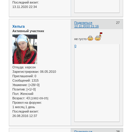
Последний визит:
13.11.2020 22:34
Поделиться
27
Хельга
12.11.2010 21:16
Активный участник
не густо
0
Откуда:
херсон
Зарегистрирован
: 06.05.2010
Приглашений:
0
Сообщений:
1315
Уважение:
[+28/-0]
Позитив:
[+1/-0]
Пол:
Женский
Возраст:
43
[1982-09-05]
Провел на форуме:
1 месяц 1 день
Последний визит:
26.08.2016 12:37
Поделиться
28