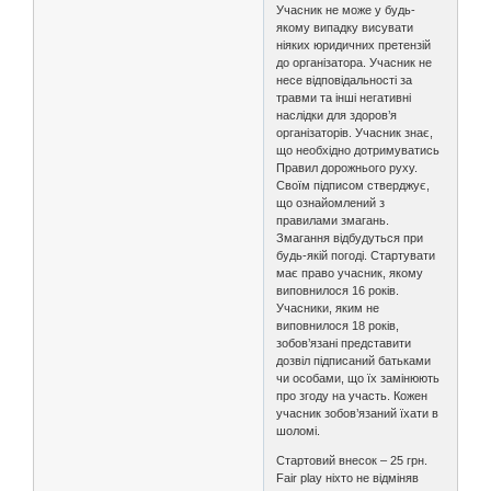
Учасник не може у будь-
якому випадку висувати
ніяких юридичних претензій
до організатора. Учасник не
несе відповідальності за
травми та інші негативні
наслідки для здоров’я
організаторів. Учасник знає,
що необхідно дотримуватись
Правил дорожнього руху.
Своїм підписом стверджує,
що ознайомлений з
правилами змагань.
Змагання відбудуться при
будь-якій погоді. Стартувати
має право учасник, якому
виповнилося 16 років.
Учасники, яким не
виповнилося 18 років,
зобов’язані представити
дозвіл підписаний батьками
чи особами, що їх замінюють
про згоду на участь. Кожен
учасник зобов’язаний їхати в
шоломі.
Стартовий внесок – 25 грн.
Fair play ніхто не відміняв