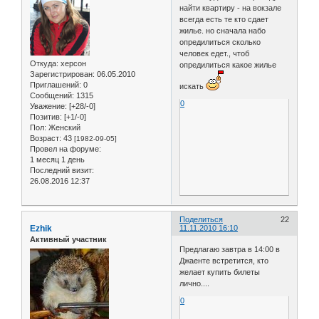
найти квартиру - на вокзале
всегда есть те кто сдает
жилье. но сначала набо
опредилиться сколько
человек едет., чтоб
Откуда:
херсон
опредилиться какое жилье
Зарегистрирован
: 06.05.2010
Приглашений:
0
искать
Сообщений:
1315
0
Уважение:
[+28/-0]
Позитив:
[+1/-0]
Пол:
Женский
Возраст:
43
[1982-09-05]
Провел на форуме:
1 месяц 1 день
Последний визит:
26.08.2016 12:37
Поделиться
22
Ezhik
11.11.2010 16:10
Активный участник
Предлагаю завтра в 14:00 в
Джаенте встретится, кто
желает купить билеты
лично....
0