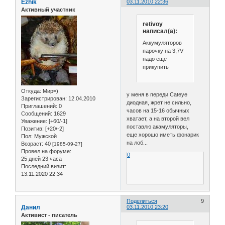
Ezhik
03.11.2010 22:36
Активный участник
retivoy
написал(а):
Аккумуляторов
парочку на 3,7V
надо еще
прикупить
Откуда:
Мир=)
у меня в переди Cateye
Зарегистрирован
: 12.04.2010
диодная, жрет не сильно,
Приглашений:
0
часов на 15-16 обычных
Сообщений:
1629
хватает, а на второй вел
Уважение:
[+60/-1]
поставлю акамуляторы,
Позитив:
[+20/-2]
еще хорошо иметь фонарик
Пол:
Мужской
на лоб...
Возраст:
40
[1985-09-27]
Провел на форуме:
0
25 дней 23 часа
Последний визит:
13.11.2020 22:34
Поделиться
9
Данил
03.11.2010 23:20
Активист - писатель