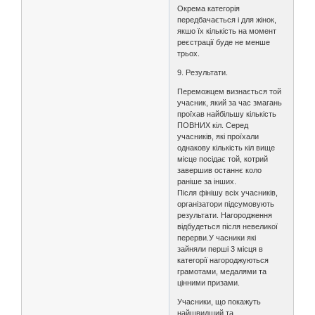
Окрема категорія
передбачається і для жінок,
якшо їх кількість на момент
реєстрації буде не менше
трьох.
9. Результати.
Переможцем визнається той
учасник, який за час змагань
проїхав найбільшу кількість
ПОВНИХ кіл. Серед
учасників, які проїхали
однакову кількість кіл вище
місце посідає той, котрий
завершив останнє коло
раніше за інших.
Після фінішу всіх учасників,
організатори підсумовують
результати. Нагородження
відбудеться після невеликої
перерви.У часники які
зайняли перші 3 місця в
категорії нагороджуються
грамотами, медалями та
цінними призами.
Учасники, що покажуть
найшвидший та