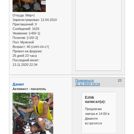
Откуда:
Мир=)
Зарегистрирован
: 12.04.2010
Приглашений:
0
Сообщений:
1629
Уважение:
[+60/-1]
Позитив:
[+20/-2]
Пол:
Мужской
Возраст:
40
[1985-09-27]
Провел на форуме:
25 дней 23 часа
Последний визит:
13.11.2020 22:34
Поделиться
23
Данил
11.11.2010 19:24
Активист - писатель
Ezhik
написал(а):
Предлагаю
завтра в 14:00 в
Джаенте
встретится