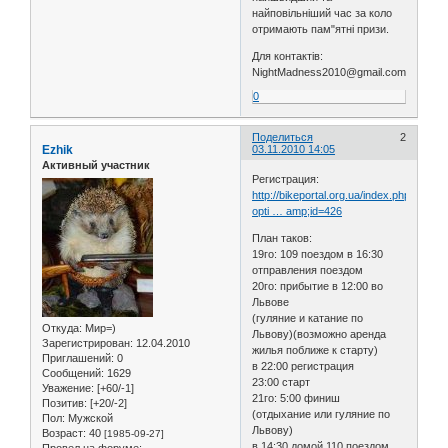
найповільніший час за коло
отримають пам"ятні призи.
Для контактів:
NightMadness2010@gmail.com
0
Поделиться
2
Ezhik
03.11.2010 14:05
Активный участник
Регистрация:
http://bikeportal.org.ua/index.php?
opti … amp;id=426
План таков:
19го: 109 поездом в 16:30
отправления поездом
20го: прибытие в 12:00 во
Львове
(гуляние и катание по
Откуда:
Мир=)
Львову)(возможно аренда
Зарегистрирован
: 12.04.2010
жилья поближе к старту)
Приглашений:
0
в 22:00 регистрация
Сообщений:
1629
23:00 старт
Уважение:
[+60/-1]
21го: 5:00 финиш
Позитив:
[+20/-2]
(отдыхание или гуляние по
Пол:
Мужской
Львову)
Возраст:
40
[1985-09-27]
в 14:30 домой 110 поездом
Провел на форуме: