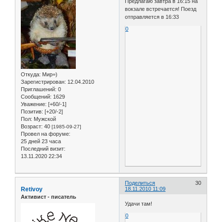
Предлагаю завтра в 16:15 на
вокзале встречается! Поезд
отправляется в 16:33
0
Откуда:
Мир=)
Зарегистрирован
: 12.04.2010
Приглашений:
0
Сообщений:
1629
Уважение:
[+60/-1]
Позитив:
[+20/-2]
Пол:
Мужской
Возраст:
40
[1985-09-27]
Провел на форуме:
25 дней 23 часа
Последний визит:
13.11.2020 22:34
Поделиться
30
Retivoy
18.11.2010 11:09
Активист - писатель
Удачи там!
0