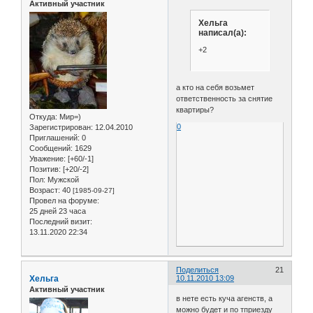
Активный участник
Хельга
написал(а):
+2
а кто на себя возьмет
ответственность за снятие
квартиры?
Откуда:
Мир=)
0
Зарегистрирован
: 12.04.2010
Приглашений:
0
Сообщений:
1629
Уважение:
[+60/-1]
Позитив:
[+20/-2]
Пол:
Мужской
Возраст:
40
[1985-09-27]
Провел на форуме:
25 дней 23 часа
Последний визит:
13.11.2020 22:34
Поделиться
21
Хельга
10.11.2010 13:09
Активный участник
в нете есть куча агенств, а
можно будет и по тприезду