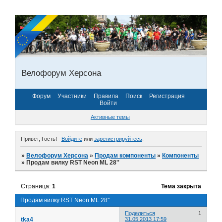
Велофорум Херсона
Форум
Участники
Правила
Поиск
Регистрация
Войти
Активные темы
Привет, Гость!
Войдите
или
зарегистрируйтесь
.
»
Велофорум Херсона
»
Продам компоненты
»
Компоненты
»
Продам вилку RST Neon ML 28''
Страница:
1
Тема закрыта
Продам вилку RST Neon ML 28''
Поделиться
1
tka4
31.05.2013 17:59