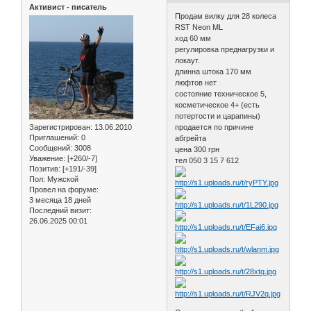
Активист - писатель
Продам вилку для 28 колеса
RST Neon ML
ход 60 мм
регулировка преднагрузки и
локаут.
длинна штока 170 мм
люфтов нет
состояние техническое 5,
косметическое 4+ (есть
потертости и царапины)
Зарегистрирован
: 13.06.2010
продается по причине
Приглашений:
0
абгрейта
Сообщений:
3008
цена 300 грн
Уважение:
[+260/-7]
тел 050 3 15 7 612
Позитив:
[+191/-39]
Пол:
Мужской
Провел на форуме:
3 месяца 18 дней
Последний визит:
26.06.2025 00:01