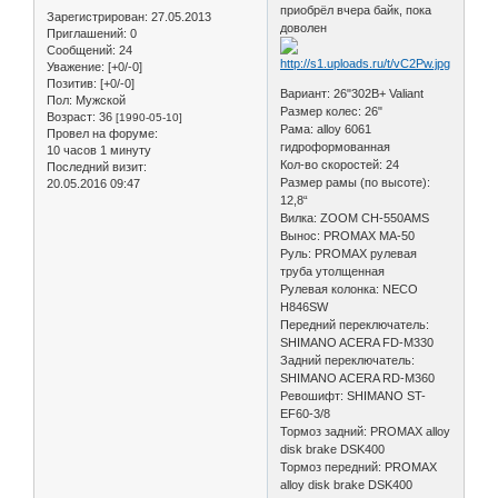
приобрёл вчера байк, пока
Зарегистрирован
: 27.05.2013
доволен
Приглашений:
0
Сообщений:
24
Уважение:
[+0/-0]
Позитив:
[+0/-0]
Вариант: 26"302B+ Valiant
Пол:
Мужской
Размер колес: 26"
Возраст:
36
[1990-05-10]
Рама: alloy 6061
Провел на форуме:
гидроформованная
10 часов 1 минуту
Кол-во скоростей: 24
Последний визит:
Размер рамы (по высоте):
20.05.2016 09:47
12,8“
Вилка: ZOOM CH-550AMS
Вынос: PROMAX MA-50
Руль: PROMAX рулевая
труба утолщенная
Рулевая колонка: NECO
H846SW
Передний переключатель:
SHIMANO ACERA FD-M330
Задний переключатель:
SHIMANO ACERA RD-M360
Ревошифт: SHIMANO ST-
EF60-3/8
Тормоз задний: PROMAX alloy
disk brake DSK400
Тормоз передний: PROMAX
alloy disk brake DSK400