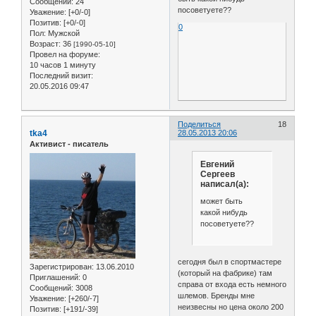
Сообщений:
24
посоветуете??
Уважение:
[+0/-0]
Позитив:
[+0/-0]
0
Пол:
Мужской
Возраст:
36
[1990-05-10]
Провел на форуме:
10 часов 1 минуту
Последний визит:
20.05.2016 09:47
Поделиться
18
tka4
28.05.2013 20:06
Активист - писатель
Евгений
Сергеев
написал(а):
может быть
какой нибудь
посоветуете??
сегодня был в спортмастере
Зарегистрирован
: 13.06.2010
(который на фабрике) там
Приглашений:
0
справа от входа есть немного
Сообщений:
3008
шлемов. Бренды мне
Уважение:
[+260/-7]
неизвесны но цена около 200
Позитив:
[+191/-39]