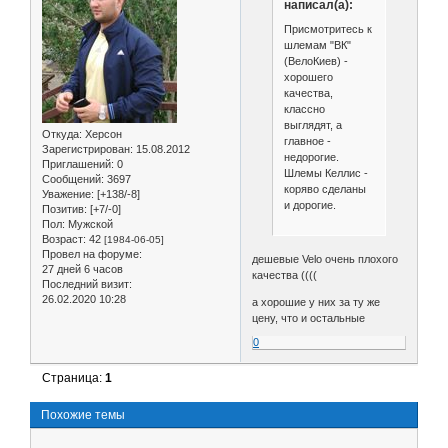
написал(а):
Присмотритесь к
шлемам "ВК"
(ВелоКиев) -
хорошего
качества,
классно
выглядят, а
Откуда:
Херсон
главное -
Зарегистрирован
: 15.08.2012
недорогие.
Приглашений:
0
Шлемы Келлис -
Сообщений:
3697
коряво сделаны
Уважение:
[+138/-8]
и дорогие.
Позитив:
[+7/-0]
Пол:
Мужской
Возраст:
42
[1984-06-05]
Провел на форуме:
дешевые Velo очень плохого
27 дней 6 часов
качества ((((
Последний визит:
26.02.2020 10:28
а хорошие у них за ту же
цену, что и остальные
0
Страница:
1
Похожие темы