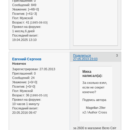
Приглашений:
0
Сообщений:
849
Уважение:
[+48/-0]
Позитив:
[+41/-3]
Пол:
Мужской
Возраст:
41
[1985-08-03]
Провел на форуме:
1 месяц 6 дней
Последний визит:
19.04.2025 13:10
Поделиться
3
Евгений Сергеев
27.05.2013 23:03
Новичок
Зарегистрирован
: 27.05.2013
Миха
Приглашений:
0
написал(а):
Сообщений:
24
Уважение:
[+0/-0]
За сколько взял,
Позитив:
[+0/-0]
если не секрет
Пол:
Мужской
конечно?
Возраст:
36
[1990-05-10]
Провел на форуме:
Подпись автора
10 часов 1 минуту
Magellan 29er
Последний визит:
x2 / Author Cross
20.05.2016 09:47
за 2600 в магазине Вело Свiт