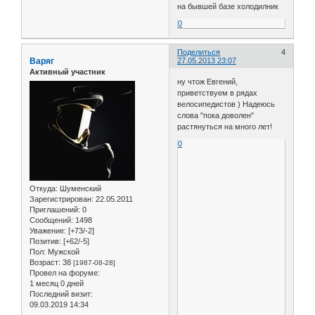
на бывшей базе холодилник
0
Поделиться
4
Варяг
27.05.2013 23:07
Активный участник
ну чтож Евгений,
приветствуем в рядах
велосипедистов ) Надеюсь
слова "пока доволен"
растянуться на много лет!
0
Откуда:
Шуменский
Зарегистрирован
: 22.05.2011
Приглашений:
0
Сообщений:
1498
Уважение:
[+73/-2]
Позитив:
[+62/-5]
Пол:
Мужской
Возраст:
38
[1987-08-28]
Провел на форуме:
1 месяц 0 дней
Последний визит:
09.03.2019 14:34