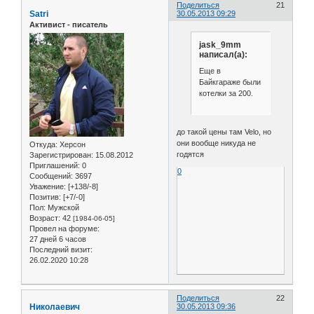
Поделиться
21
Satri
30.05.2013 09:29
Активист - писатель
jask_9mm
написал(а):
Еще в
Байкгараже были
котелки за 200.
до такой цены там Velo, но
они вообще никуда не
Откуда:
Херсон
годятся
Зарегистрирован
: 15.08.2012
Приглашений:
0
0
Сообщений:
3697
Уважение:
[+138/-8]
Позитив:
[+7/-0]
Пол:
Мужской
Возраст:
42
[1984-06-05]
Провел на форуме:
27 дней 6 часов
Последний визит:
26.02.2020 10:28
Поделиться
22
Николаевич
30.05.2013 09:36