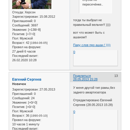
пересечёнке..
Откуда:
Херсон
Зарегистрирован
: 15.08.2012
тогда ты выбрал не
Приглашений:
0
правильный вельчег!! ))))
Сообщений:
3697
Уважение:
[+138/-8]
вот что может быть с
Позитив:
[+7/-0]
ашаном!!
Пол:
Мужской
Возраст:
42
[1984-06-05]
Пару слов про ашан ! ))))
Провел на форуме:
27 дней 6 часов
0
Последний визит:
26.02.2020 10:28
Поделиться
13
Евгений Сергеев
28.05.2013 15:28
Новичок
У меня другой тип рамы,без
Зарегистрирован
: 27.05.2013
заднего амартизатора
Приглашений:
0
Сообщений:
24
Отредактировано Евгений
Уважение:
[+0/-0]
Сергеев (28.05.2013 15:28)
Позитив:
[+0/-0]
Пол:
Мужской
0
Возраст:
36
[1990-05-10]
Провел на форуме:
10 часов 1 минуту
Последний визит: