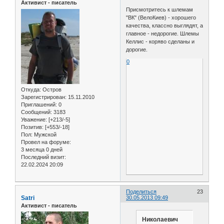
Активист - писатель
Присмотритесь к шлемам
"ВК" (ВелоКиев) - хорошего
качества, классно выглядят, а
главное - недорогие. Шлемы
Келлис - коряво сделаны и
дорогие.
0
Откуда:
Остров
Зарегистрирован
: 15.11.2010
Приглашений:
0
Сообщений:
3183
Уважение:
[+213/-5]
Позитив:
[+553/-18]
Пол:
Мужской
Провел на форуме:
3 месяца 0 дней
Последний визит:
22.02.2024 20:09
Поделиться
23
Satri
30.05.2013 09:49
Активист - писатель
Николаевич