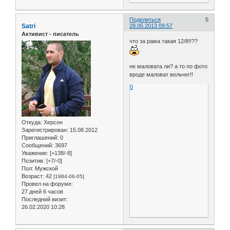
Поделиться
5
Satri
28.05.2013 09:57
Активист - писатель
что за рама такая 12/8!!??
не маловата ли? а то по фото
вроде маловат вельчег!!
0
Откуда:
Херсон
Зарегистрирован
: 15.08.2012
Приглашений:
0
Сообщений:
3697
Уважение:
[+138/-8]
Позитив:
[+7/-0]
Пол:
Мужской
Возраст:
42
[1984-06-05]
Провел на форуме:
27 дней 6 часов
Последний визит:
26.02.2020 10:28