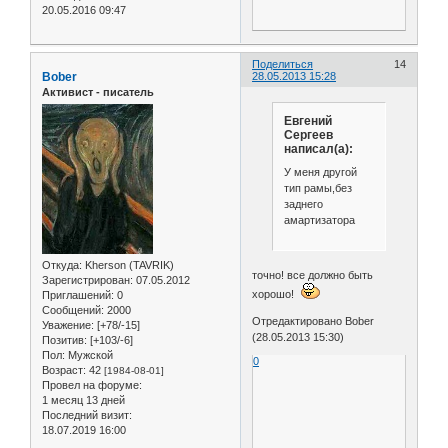
20.05.2016 09:47
Поделиться
14
Bober
28.05.2013 15:28
Активист - писатель
Евгений
Сергеев
написал(а):
У меня другой
тип рамы,без
заднего
амартизатора
Откуда:
Kherson (TAVRIK)
точно! все должно быть
Зарегистрирован
: 07.05.2012
хорошо!
Приглашений:
0
Сообщений:
2000
Отредактировано Bober
Уважение:
[+78/-15]
(28.05.2013 15:30)
Позитив:
[+103/-6]
Пол:
Мужской
0
Возраст:
42
[1984-08-01]
Провел на форуме:
1 месяц 13 дней
Последний визит:
18.07.2019 16:00