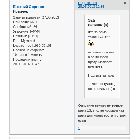
Поделиться
6
Евгений Сергеев
28.05.2013 12:35
Новичок
Зарегистрирован
: 27.05.2013
Satri
Приглашений:
0
написал(а):
Сообщений:
24
Уважение:
[+0/-0]
что за рама
Позитив:
[+0/-0]
такая 12/8!!??
Пол:
Мужской
Возраст:
36
[1990-05-10]
Провел на форуме:
не маловата ли?
10 часов 1 минуту
а то по фото
Последний визит:
вроде маловат
20.05.2016 09:47
вельчег!!
Подпись автора
Люблю тулить,
но не сильно!! )))
Описание немого не точное,
рама 13, вполне нормальная
рама для моего роста и стиля
езды
0