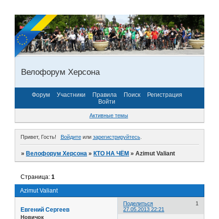
Велофорум Херсона
Форум
Участники
Правила
Поиск
Регистрация
Войти
Активные темы
Привет, Гость!
Войдите
или
зарегистрируйтесь
.
»
Велофорум Херсона
»
КТО НА ЧЁМ
»
Azimut Valiant
Страница:
1
Azimut Valiant
Поделиться
1
Евгений Сергеев
27.05.2013 22:21
Новичок