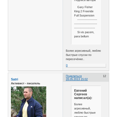
Подпись автора
Gary Fisher
King 2 Freeride
Full Suspension
-------------------
----------------------
--------------------
Si vis pacem,
para bellum
Более агресивный, люблю
быстрые спуски по
пересечёнке..
0
Поделиться
12
Satri
28.05.2013 15:02
Активист - писатель
Евгений
Сергеев
написал(а):
Более
агресивный,
люблю быстрые
спуски по