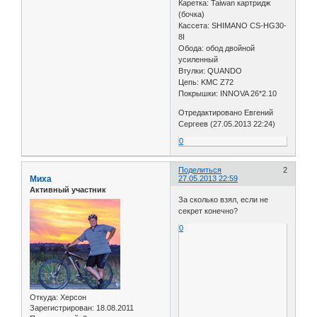
Каретка: Taiwan картридж
(бочка)
Кассета: SHIMANO CS-HG30-
8I
Обода: обод двойной
усиленный
Втулки: QUANDO
Цепь: KMC Z72
Покрышки: INNOVA 26*2.10
Отредактировано Евгений
Сергеев (27.05.2013 22:24)
0
Поделиться
2
Миха
27.05.2013 22:59
Активный участник
За сколько взял, если не
секрет конечно?
0
Откуда:
Херсон
Зарегистрирован
: 18.08.2011