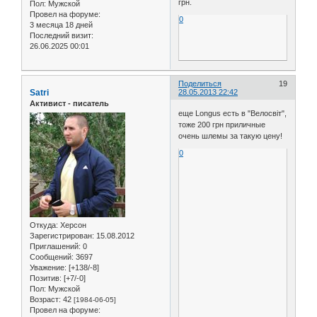
грн.
Пол:
Мужской
Провел на форуме:
0
3 месяца 18 дней
Последний визит:
26.06.2025 00:01
Поделиться
19
Satri
28.05.2013 22:42
Активист - писатель
еще Longus есть в "Велосвіт",
тоже 200 грн приличные
очень шлемы за такую цену!
0
Откуда:
Херсон
Зарегистрирован
: 15.08.2012
Приглашений:
0
Сообщений:
3697
Уважение:
[+138/-8]
Позитив:
[+7/-0]
Пол:
Мужской
Возраст:
42
[1984-06-05]
Провел на форуме: