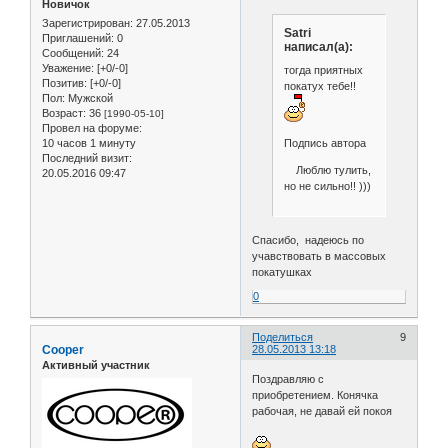
Новичок
Зарегистрирован
: 27.05.2013
Satri
Приглашений:
0
написал(а):
Сообщений:
24
Уважение:
[+0/-0]
тогда приятных
Позитив:
[+0/-0]
покатух тебе!!
Пол:
Мужской
Возраст:
36
[1990-05-10]
Провел на форуме:
Подпись автора
10 часов 1 минуту
Последний визит:
Люблю тулить,
20.05.2016 09:47
но не сильно!! )))
Спасибо, надеюсь по
учавствовать в массовых
покатушках
0
Поделиться
9
Cooper
28.05.2013 13:18
Активный участник
Поздравляю с
приобретением. Конячка
рабочая, не давай ей покоя