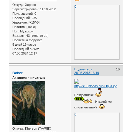
Откуда:
Херсон
0
Зарегистрирован
: 11.10.2012
Приглашений:
0
Сообщений:
235
Уважение:
[+15/-0]
Позитив:
[+6/-0]
Пол:
Мужской
Возраст:
43
[1982-10-30]
Провел на форуме:
5 дней 16 часов
Последний визит:
07.06.2024 12:17
Поделиться
10
Bober
28.05.2013 13:19
Активист - писатель
Поздравляю!
И какой-же
стиль катания?
0
Откуда:
Kherson (TAVRIK)