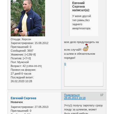
Евгений
Сергеев
написал(а):
У меня другой
тип рамы,без
заднего
амартизатора
Откуда:
Херсон
мое дело предупредить на
Зарегистрирован
: 15.08.2012
Приглашений:
0
всяк случай!!
Сообщений:
3697
а шлем в обязательном
Уважение:
[+138/-8]
порядке!
Позитив:
[+7/-0]
Пол:
Мужской
0
Возраст:
42
[1984-06-05]
Провел на форуме:
27 дней 6 часов
Последний визит:
26.02.2020 10:28
Поделиться
17
Евгений Сергеев
28.05.2013 19:18
Новичок
Учту)) получу зарплату сразу
Зарегистрирован
: 27.05.2013
поеду за шлемом, может
Приглашений:
0
быть какой нибудь