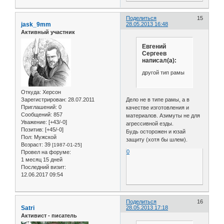
Поделиться
15
jask_9mm
28.05.2013 16:48
Активный участник
Евгений
Сергеев
написал(а):
другой тип рамы
Откуда:
Херсон
Зарегистрирован
: 28.07.2011
Дело не в типе рамы, а в
Приглашений:
0
качестве изготовления и
Сообщений:
857
материалов. Азимуты не для
Уважение:
[+43/-0]
агрессивной езды.
Позитив:
[+45/-0]
Будь осторожен и юзай
Пол:
Мужской
защиту (хотя бы шлем).
Возраст:
39
[1987-01-25]
0
Провел на форуме:
1 месяц 15 дней
Последний визит:
12.06.2017 09:54
Поделиться
16
Satri
28.05.2013 17:18
Активист - писатель