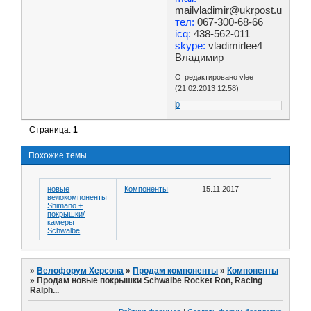
mailvladimir@ukrpost.ua
тел:
067-300-68-66
icq:
438-562-011
skype:
vladimirlee4
Владимир
Отредактировано vlee
(21.02.2013 12:58)
0
Страница:
1
Похожие темы
новые
Компоненты
15.11.2017
велокомпоненты
Shimano +
покрышки/
камеры
Schwalbe
»
Велофорум Херсона
»
Продам компоненты
»
Компоненты
»
Продам новые покрышки Schwalbe Rocket Ron, Racing
Ralph...