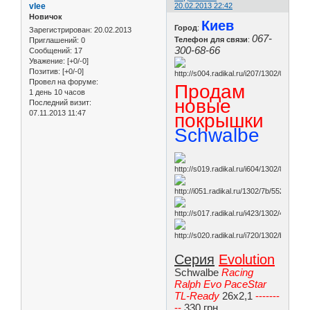
vlee
20.02.2013 22:42
Новичок
Киев
Город
:
Зарегистрирован
: 20.02.2013
067-
Телефон для связи
:
Приглашений:
0
300-68-66
Сообщений:
17
Уважение:
[+0/-0]
Позитив:
[+0/-0]
Провел на форуме:
Продам
1 день 10 часов
новые
Последний визит:
07.11.2013 11:47
покрышки
Schwalbe
Серия
Evolution
Schwalbe
Racing
Ralph Evo PaceStar
TL-Ready
26x2,1
-------
--
330 грн