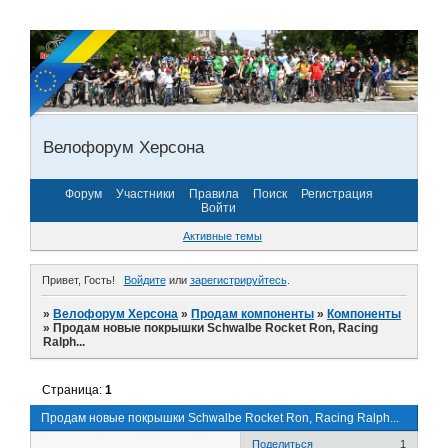
Велофорум Херсона
Форум
Участники
Правила
Поиск
Регистрация
Войти
Активные темы
Привет, Гость!
Войдите
или
зарегистрируйтесь
.
»
Велофорум Херсона
»
Продам компоненты
»
Компоненты
»
Продам новые покрышки Schwalbe Rocket Ron, Racing
Ralph...
Страница:
1
Продам новые покрышки Schwalbe Rocket Ron, Racing Ralph...
Поделиться
1