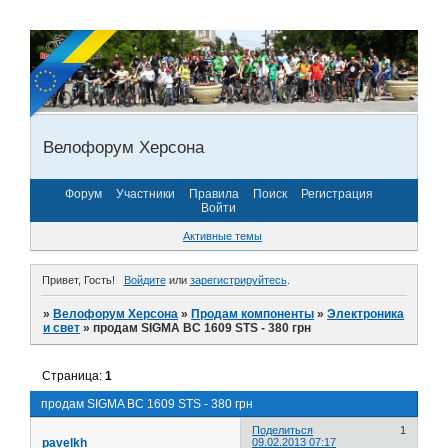
Велофорум Херсона
Форум
Участники
Правила
Поиск
Регистрация
Войти
Активные темы
Привет, Гость!
Войдите
или
зарегистрируйтесь
.
»
Велофорум Херсона
»
Продам компоненты
»
Электроника
и свет
»
продам SIGMA BC 1609 STS - 380 грн
Страница:
1
продам SIGMA BC 1609 STS - 380 грн
Поделиться
1
pavelkh
09.02.2013 07:17