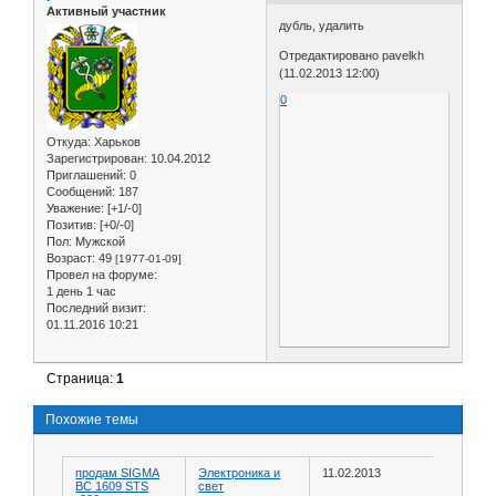
Активный участник
дубль, удалить
Отредактировано pavelkh
(11.02.2013 12:00)
0
Откуда:
Харьков
Зарегистрирован
: 10.04.2012
Приглашений:
0
Сообщений:
187
Уважение:
[+1/-0]
Позитив:
[+0/-0]
Пол:
Мужской
Возраст:
49
[1977-01-09]
Провел на форуме:
1 день 1 час
Последний визит:
01.11.2016 10:21
Страница:
1
Похожие темы
продам SIGMA
Электроника и
11.02.2013
BC 1609 STS
свет