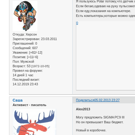
Я пользуюсь Polar потому,что датчи
Если бегаю,одеваю на руку пульсоме
Если еду,показания на компьютере.
Есть компьютеры,которые можно одева
0
Откуда:
Херсон
Зарегистрирован
: 23.03.2011
Приглашений:
0
Сообщений:
607
Уважение:
[+82/-12]
Позитив:
[+11/-6]
Пол:
Мужской
Возраст:
53
[1972-10-05]
Провел на форуме:
14 дней 1 час
Последний визит:
14.12.2019 23:43
Саша
Поделиться
05.02.2013 23:27
Активист - писатель
Alex2013
Могу предложить SIGMA PC9 III
Но он превышает Ваш бюджет.
Новый в коробочке.