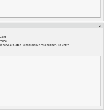
2
мают.
гривен.
(сердце бьется не ровно)они этого выявить не могут.