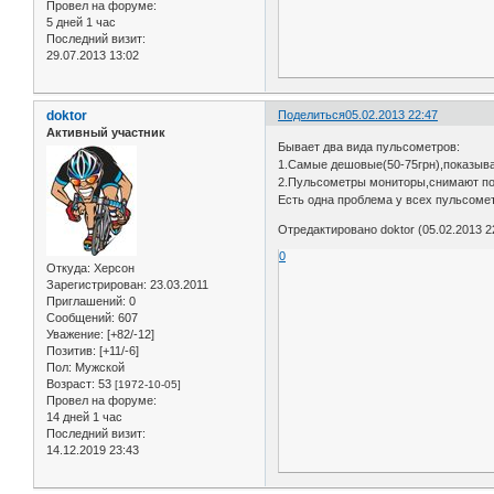
Провел на форуме:
5 дней 1 час
Последний визит:
29.07.2013 13:02
doktor
Поделиться
05.02.2013 22:47
Активный участник
Бывает два вида пульсометров:
1.Самые дешовые(50-75грн),показыва
2.Пульсометры мониторы,снимают пок
Есть одна проблема у всех пульсомет
Отредактировано doktor (05.02.2013 2
0
Откуда:
Херсон
Зарегистрирован
: 23.03.2011
Приглашений:
0
Сообщений:
607
Уважение:
[+82/-12]
Позитив:
[+11/-6]
Пол:
Мужской
Возраст:
53
[1972-10-05]
Провел на форуме:
14 дней 1 час
Последний визит:
14.12.2019 23:43