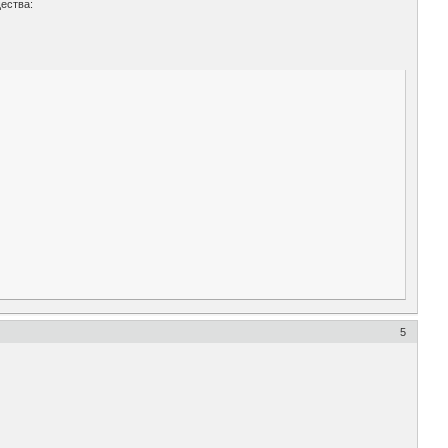
ества:
5