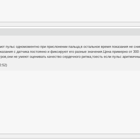
ют пульс одномоментно при прислонении пальца,в остальное время показания не сни
азания с датчика постоянно и фиксируют его разные значения.Цена примерно от 300 
ров,они не умеют оценивать качество сердечного ритма,тоесть если пульс аритмичный
2:52)