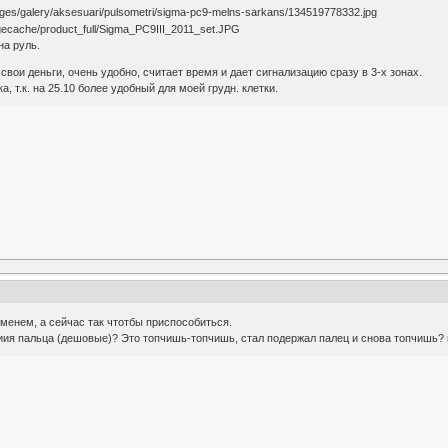
на руль.
свои деньги, очень удобно, считает время и дает сигнализацию сразу в 3-х зонах.
, т.к. на 25.10 более удобный для моей грудн. клетки.
менем, а сейчас так чтотбы приспособиться.
иия пальца (дешовые)? Это топчишь-топчишь, стал подержал палец и снова топчишь? 