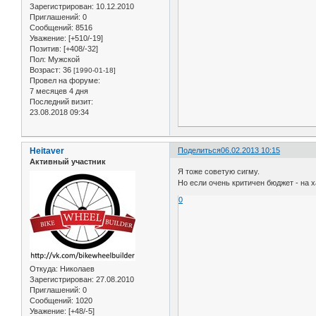
Зарегистрирован
: 10.12.2010
Приглашений:
0
Сообщений:
8516
Уважение:
[+510/-19]
Позитив:
[+408/-32]
Пол:
Мужской
Возраст:
36
[1990-01-18]
Провел на форуме:
7 месяцев 4 дня
Последний визит:
23.08.2018 09:34
Heitaver
Поделиться
06.02.2013 10:15
Активный участник
Я тоже советую сигму.
Но если очень критичен бюджет - на 
0
Откуда:
Николаев
Зарегистрирован
: 27.08.2010
Приглашений:
0
Сообщений:
1020
Уважение:
[+48/-5]