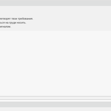
етворят твои требования.
ься на груди носить.
игналом.