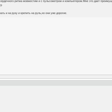
к сердечного ритма мовместим и с пульсометром и компьютером.Мне это дает преимущ
тр
ть и на руку и крепить на руль,но они уже дорогие.