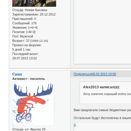
Откуда:
Новая Каховка
Зарегистрирован
: 29.12.2012
Приглашений:
0
Сообщений:
176
Уважение:
[+4/-4]
Позитив:
[+8/-0]
Пол:
Мужской
Возраст:
37
[1988-12-16]
Провел на форуме:
5 дней 1 час
Последний визит:
29.07.2013 13:02
Саша
Поделиться
06.02.2013 10:05
Активист - писатель
Alex2013 написал(а):
Хочу конечно хороший взять но
Вам предлагали самые бюджетные ра
Остальные будут бесполезны в ваше
0
Откуда:
ул. Фрунзе 29