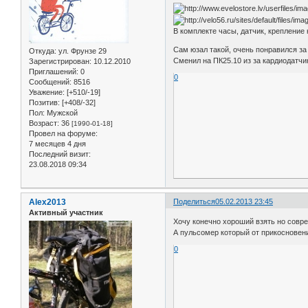
В комплекте часы, датчик, крепление 
Сам юзал такой, очень понравился за 
Откуда:
ул. Фрунзе 29
Сменил на ПК25.10 из за кардиодатчика
Зарегистрирован
: 10.12.2010
Приглашений:
0
0
Сообщений:
8516
Уважение:
[+510/-19]
Позитив:
[+408/-32]
Пол:
Мужской
Возраст:
36
[1990-01-18]
Провел на форуме:
7 месяцев 4 дня
Последний визит:
23.08.2018 09:34
Alex2013
Поделиться
05.02.2013 23:45
Активный участник
Хочу конечно хороший взять но совре
А пульсомер который от прикосновен
0