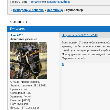
Привет, Гость!
Войдите
или
зарегистрируйтесь
.
»
Велофорум Херсона
»
Песочница
»
Пульсомер
Страница:
1
Пульсомер
Alex2013
Поделиться
05.02.2013 22:40
Активный участник
Всем привет. У меня небольшие пробл
врачем, что бы определить максимал
Какой пульсомер нормальный и дейст
Прошу давать советы тем кто действи
Огромное спасибо!
0
Откуда:
Новая Каховка
Зарегистрирован
: 29.12.2012
Приглашений:
0
Сообщений:
176
Уважение:
[+4/-4]
Позитив:
[+8/-0]
Пол:
Мужской
Возраст:
37
[1988-12-16]