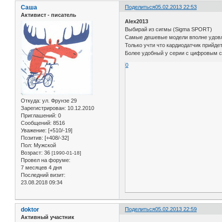
Саша
Поделиться
05.02.2013 22:53
Активист - писатель
Alex2013
Выбирай из сигмы (Sigma SPORT)
Самые дешевые модели вполне удовл
Только учти что кардиодатчик прийдет
Более удобный у серии с цифровым с
0
Откуда:
ул. Фрунзе 29
Зарегистрирован
: 10.12.2010
Приглашений:
0
Сообщений:
8516
Уважение:
[+510/-19]
Позитив:
[+408/-32]
Пол:
Мужской
Возраст:
36
[1990-01-18]
Провел на форуме:
7 месяцев 4 дня
Последний визит:
23.08.2018 09:34
doktor
Поделиться
05.02.2013 22:59
Активный участник