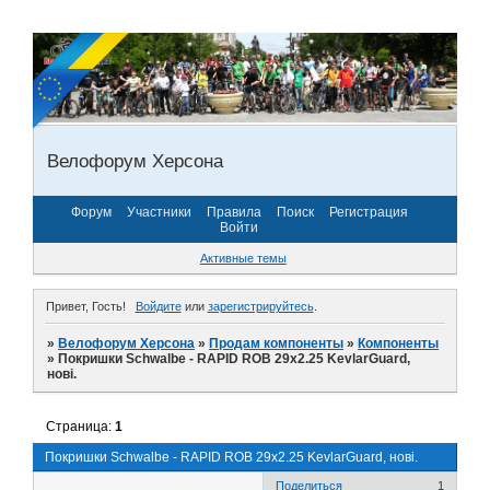
Велофорум Херсона
Форум
Участники
Правила
Поиск
Регистрация
Войти
Активные темы
Привет, Гость!
Войдите
или
зарегистрируйтесь
.
»
Велофорум Херсона
»
Продам компоненты
»
Компоненты
»
Покришки Schwalbe - RAPID ROB 29x2.25 KevlarGuard,
нові.
Страница:
1
Покришки Schwalbe - RAPID ROB 29x2.25 KevlarGuard, нові.
Поделиться
1