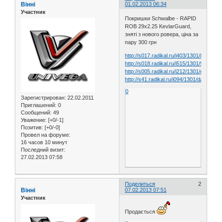
Вінні
01.02.2013 06:34
Участник
Покришки Schwalbe - RAPID
ROB 29x2.25 KevlarGuard,
зняті з нового ровера, ціна за
пару 300 грн
http://s017.radikal.ru/i403/1301/88/f132
http://s018.radikal.ru/i515/1301/9c/7d6
http://s005.radikal.ru/i212/1301/e9/bee
http://s41.radikal.ru/i094/1301/da/a35f0
0
Зарегистрирован
: 22.02.2011
Приглашений:
0
Сообщений:
49
Уважение:
[+0/-1]
Позитив:
[+0/-0]
Провел на форуме:
16 часов 10 минут
Последний визит:
27.02.2013 07:58
Поделиться
2
Вінні
07.02.2013 07:51
Участник
Продається