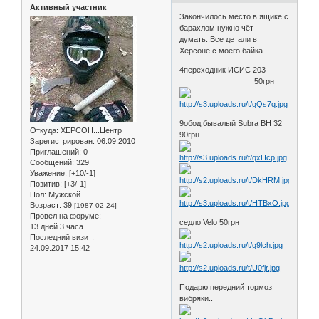
Активный участник
Закончилось место в ящике с
барахлом нужно чёт
думать..Все детали в
Херсоне с моего байка..
4переходник ИСИС 203
50грн
9обод бывалый Subra BH 32
Откуда:
ХЕРСОН...Центр
90грн
Зарегистрирован
: 06.09.2010
Приглашений:
0
Сообщений:
329
Уважение:
[+10/-1]
Позитив:
[+3/-1]
Пол:
Мужской
Возраст:
39
[1987-02-24]
Провел на форуме:
седло Velo 50грн
13 дней 3 часа
Последний визит:
24.09.2017 15:42
Подарю передний тормоз
вибряки..