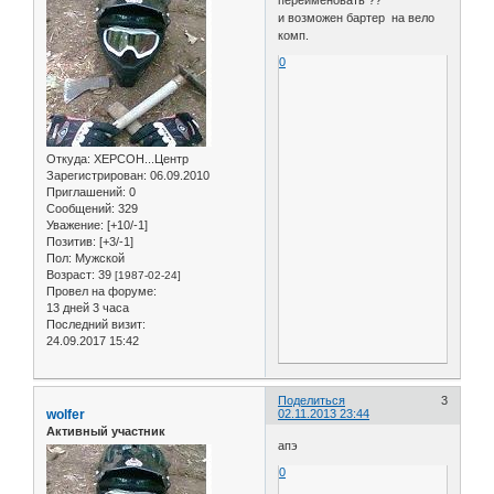
и возможен бартер на вело
комп.
0
Откуда:
ХЕРСОН...Центр
Зарегистрирован
: 06.09.2010
Приглашений:
0
Сообщений:
329
Уважение:
[+10/-1]
Позитив:
[+3/-1]
Пол:
Мужской
Возраст:
39
[1987-02-24]
Провел на форуме:
13 дней 3 часа
Последний визит:
24.09.2017 15:42
Поделиться
3
wolfer
02.11.2013 23:44
Активный участник
апэ
0