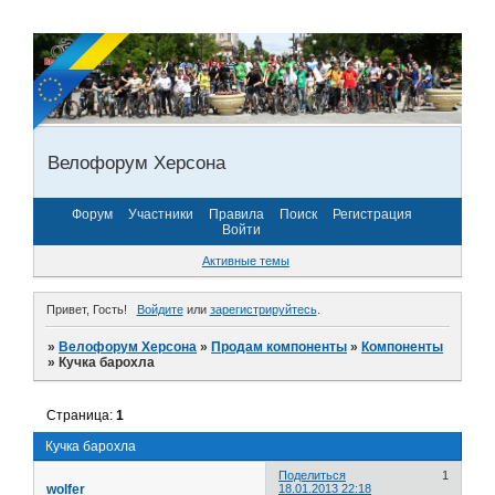
Велофорум Херсона
Форум
Участники
Правила
Поиск
Регистрация
Войти
Активные темы
Привет, Гость!
Войдите
или
зарегистрируйтесь
.
»
Велофорум Херсона
»
Продам компоненты
»
Компоненты
»
Кучка барохла
Страница:
1
Кучка барохла
Поделиться
1
wolfer
18.01.2013 22:18