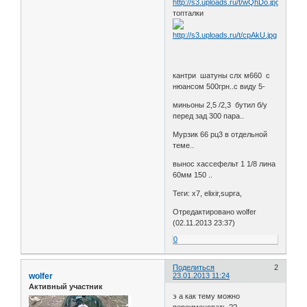
топталки
кантри шатуны слх м660 с
нюансом 500грн..с виду 5-
миньоны 2,5 /2,3 бутил б/у
перед зад 300 пара..
Мурзик 66 рц3 в отдельной
теме..
вынос хассефельт 1 1/8 лина
60мм 150 ..
Теги: x7, elixir,supra,
Отредактировано wolfer
(02.11.2013 23:37)
0
Поделиться
2
wolfer
23.01.2013 11:24
Активный участник
э а как тему можно
переименовать ??