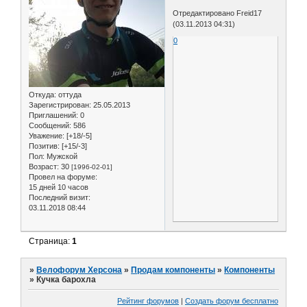
Отредактировано Freid17
(03.11.2013 04:31)
0
Откуда:
оттуда
Зарегистрирован
: 25.05.2013
Приглашений:
0
Сообщений:
586
Уважение:
[+18/-5]
Позитив:
[+15/-3]
Пол:
Мужской
Возраст:
30
[1996-02-01]
Провел на форуме:
15 дней 10 часов
Последний визит:
03.11.2018 08:44
Страница:
1
»
Велофорум Херсона
»
Продам компоненты
»
Компоненты
»
Кучка барохла
Рейтинг форумов
|
Создать форум бесплатно