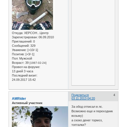
Откуда:
ХЕРСОН...Центр
Зарегистрирован
: 06.09.2010
Приглашений:
0
Сообщений:
329
Уважение:
[+10/-1]
Позитив:
[+3/-1]
Пол:
Мужской
Возраст:
39
[1987-02-24]
Провел на форуме:
13 дней 3 часа
Последний визит:
24.09.2017 15:42
Поделиться
4
AMRider
03.11.2013 04:20
Активный участник
За обод отписал в лс.
Возможно еще и переходник
возьму)
а скоко денег тормоз,
топталки?