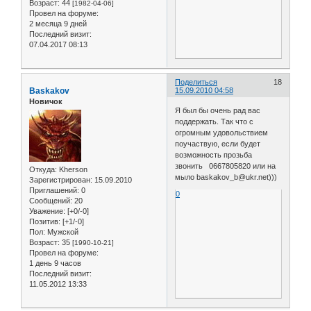
Возраст:
44
[1982-04-06]
Провел на форуме:
2 месяца 9 дней
Последний визит:
07.04.2017 08:13
Поделиться
18
Baskakov
15.09.2010 04:58
Новичок
Я был бы очень рад вас
поддержать. Так что с
огромным удовольствием
поучаствую, если будет
возможность прозьба
звонить 0667805820 или на
Откуда:
Kherson
мыло baskakov_b@ukr.net)))
Зарегистрирован
: 15.09.2010
Приглашений:
0
0
Сообщений:
20
Уважение:
[+0/-0]
Позитив:
[+1/-0]
Пол:
Мужской
Возраст:
35
[1990-10-21]
Провел на форуме:
1 день 9 часов
Последний визит:
11.05.2012 13:33