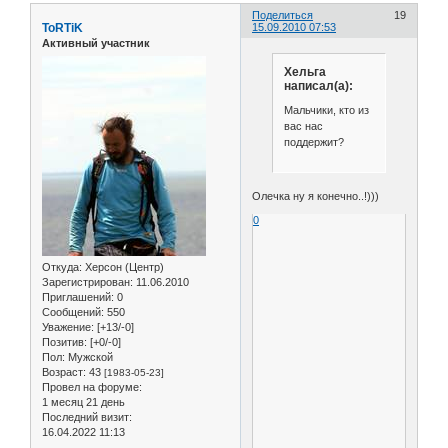
Поделиться
19
ToRTiK
15.09.2010 07:53
Активный участник
Хельга
написал(а):
Мальчики, кто из
вас нас
поддержит?
Олечка ну я конечно..!)))
0
Откуда:
Херсон (Центр)
Зарегистрирован
: 11.06.2010
Приглашений:
0
Сообщений:
550
Уважение:
[+13/-0]
Позитив:
[+0/-0]
Пол:
Мужской
Возраст:
43
[1983-05-23]
Провел на форуме:
1 месяц 21 день
Последний визит:
16.04.2022 11:13