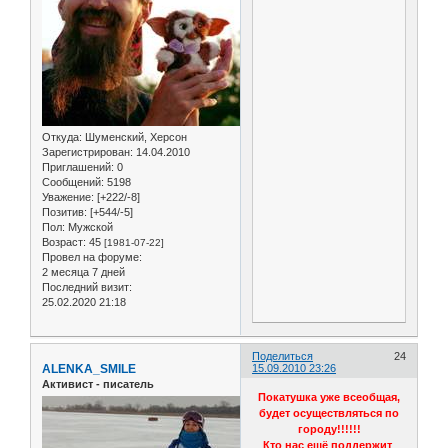
Откуда:
Шуменский, Херсон
Зарегистрирован
: 14.04.2010
Приглашений:
0
Сообщений:
5198
Уважение:
[+222/-8]
Позитив:
[+544/-5]
Пол:
Мужской
Возраст:
45
[1981-07-22]
Провел на форуме:
2 месяца 7 дней
Последний визит:
25.02.2020 21:18
Поделиться
24
ALENKA_SMILE
15.09.2010 23:26
Активист - писатель
Покатушка уже всеобщая,
будет осуществляться по
городу!!!!!!
Кто нас ещё поддержит