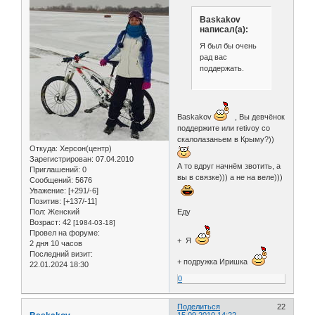
Baskakov
написал(а):
Я был бы очень
рад вас
поддержать.
Baskakov
, Вы девчёнок
поддержите или retivoy со
скалолазаньем в Крыму?))
Откуда:
Херсон(центр)
Зарегистрирован
: 07.04.2010
А то вдруг начнём звотить, а
Приглашений:
0
вы в связке))) а не на веле)))
Сообщений:
5676
Уважение:
[+291/-6]
Позитив:
[+137/-11]
Еду
Пол:
Женский
Возраст:
42
[1984-03-18]
Провел на форуме:
+ Я
2 дня 10 часов
Последний визит:
+ подружка Иришка
22.01.2024 18:30
0
Поделиться
22