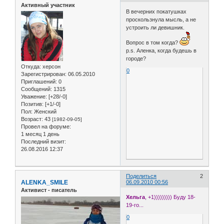
Активный участник
В вечерних покатушках
проскользнула мысль, а не
устроить ли девишник.
Вопрос в том когда?
p.s. Аленка, когда будешь в
городе?
Откуда:
херсон
0
Зарегистрирован
: 06.05.2010
Приглашений:
0
Сообщений:
1315
Уважение:
[+28/-0]
Позитив:
[+1/-0]
Пол:
Женский
Возраст:
43
[1982-09-05]
Провел на форуме:
1 месяц 1 день
Последний визит:
26.08.2016 12:37
Поделиться
2
ALENKA_SMILE
06.09.2010 00:56
Активист - писатель
Хельга
, +1))))))))) Буду 18-
19-го...
0