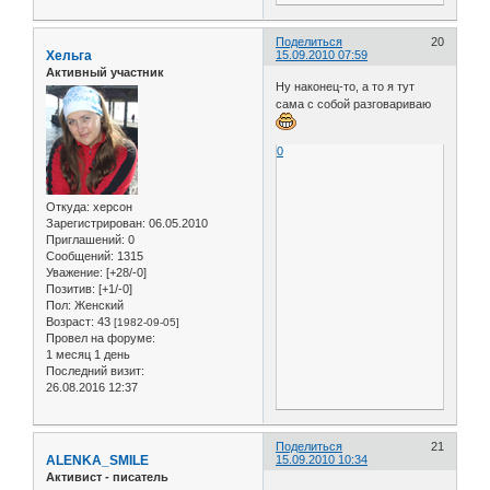
Поделиться
20
Хельга
15.09.2010 07:59
Активный участник
Ну наконец-то, а то я тут
сама с собой разговариваю
0
Откуда:
херсон
Зарегистрирован
: 06.05.2010
Приглашений:
0
Сообщений:
1315
Уважение:
[+28/-0]
Позитив:
[+1/-0]
Пол:
Женский
Возраст:
43
[1982-09-05]
Провел на форуме:
1 месяц 1 день
Последний визит:
26.08.2016 12:37
Поделиться
21
ALENKA_SMILE
15.09.2010 10:34
Активист - писатель