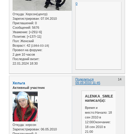
0
Откуда:
Херсон(центр)
Зарегистрирован
: 07.04.2010
Приглашений:
0
Сообщений:
5676
Уважение:
[+291/-6]
Позитив:
[+137/-11]
Пол:
Женский
Возраст:
42
[1984-03-18]
Провел на форуме:
2 дня 10 часов
Последний визит:
22.01.2024 18:30
Поделиться
14
Хельга
09.09.2010 11:45
Активный участник
ALENKA_SMILE
написал(а):
Время и
место:Начало: 18
сен 2010 в
12:00Окончание:
Откуда:
херсон
18 сен 2010 в
Зарегистрирован
: 06.05.2010
21:00
Приглашений:
0