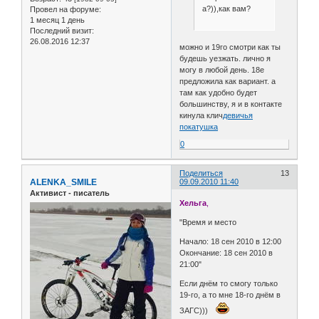
а?)),как вам?
Провел на форуме:
1 месяц 1 день
Последний визит:
26.08.2016 12:37
можно и 19го смотри как ты
будешь уезжать. лично я
могу в любой день. 18е
предложила как вариант. а
там как удобно будет
большинству, я и в контакте
кинула клич
девичья
покатушка
0
Поделиться
13
ALENKA_SMILE
09.09.2010 11:40
Активист - писатель
Хельга
,
"Время и место
Начало: 18 сен 2010 в 12:00
Окончание: 18 сен 2010 в
21:00"
Если днём то смогу только
19-го, а то мне 18-го днём в
ЗАГС)))