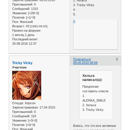
Зарегистрирован
: 06.05.2010
2. Хельга
Приглашений:
0
3. Tricky Vicky
Сообщений:
1315
4.
Уважение:
[+28/-0]
5.
Позитив:
[+1/-0]
0
Пол:
Женский
Возраст:
43
[1982-09-05]
Провел на форуме:
1 месяц 1 день
Последний визит:
26.08.2016 12:37
Поделиться
5
Tricky Vicky
09.09.2010 08:59
Участник
Хельга
написал(а):
Предлогаю
составить список
1.
ALENKA_SMILE
Откуда:
Херсон
2. Хельга
Зарегистрирован
: 17.04.2010
3. Tricky Vicky
Приглашений:
0
Сообщений:
119
Уважение:
[+3/-0]
Позитив:
[+0/-0]
Боюсь, что это все активные
Пол:
Женский