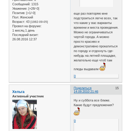
Сообщений:
1315
Уважение:
[+28/-0]
Позитив:
[+1/-0]
еще раз повторяю мне
Пол:
Женский
подстроиться легче всех, так
Возраст:
43
[1982-09-05]
что какие у вас варианты
Провел на форуме:
времени и места проведения.
1 месяц 1 день
Можно не ограничиваться
Последний визит:
чертой города. А можно
26.08.2016 12:37
просто красиво и
демонстративно прокатиться
по городу и отдохнуть где-
нибудь на летней площадке,
желательно еще чтоб там
пледы выдавали
0
Поделиться
15
Хельга
14.09.2010 21:46
Активный участник
Ну и суббота все ближе.
Какие будут предложения?
0