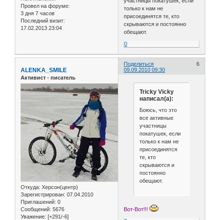
участницы покатушек, если
Провел на форуме:
только к нам не
3 дня 7 часов
присоединятся те, кто
Последний визит:
скрываются и постоянно
17.02.2013 23:04
обещают.
0
Поделиться
6
ALENKA_SMILE
09.09.2010 09:30
Активист - писатель
Tricky Vicky
написал(а):
Боюсь, что это
все активные
участницы
покатушек, если
только к нам не
присоединятся
те, кто
скрываются и
постоянно
обещают.
Откуда:
Херсон(центр)
Зарегистрирован
: 07.04.2010
Приглашений:
0
Сообщений:
5676
Вот-Вот!!!
Уважение:
[+291/-6]