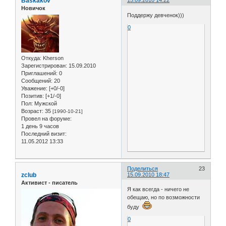
Baskakov
15.09.2010 14:22
Новичок
Поддержу девченок)))
0
Откуда:
Kherson
Зарегистрирован
: 15.09.2010
Приглашений:
0
Сообщений:
20
Уважение:
[+0/-0]
Позитив:
[+1/-0]
Пол:
Мужской
Возраст:
35
[1990-10-21]
Провел на форуме:
1 день 9 часов
Последний визит:
11.05.2012 13:33
Поделиться
23
zclub
15.09.2010 18:47
Активист - писатель
Я как всегда - ничего не
обещаю, но по возможности
буду
0