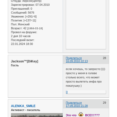
Откуда:
Херсон(центр)
Зарегистрирован
: 07.04.2010
Приглашений:
0
Сообщений:
5676
Уважение:
[+291/-6]
Позитив:
[+137/-11]
Пол:
Женский
Возраст:
42
[1984-03-18]
Провел на форуме:
2 дня 10 часов
Последний визит:
22.01.2024 18:30
Поделиться
28
Jackson™[DiKey]
16.09.2010 22:13
Гость
если хочешь, то запросто:))))
просто у меня в голове
столько всего, что может
просто вылететь инфа про
покатушку:)
0
Поделиться
29
ALENKA_SMILE
17.09.2010 21:28
Активист - писатель
Это что
ВСЕ!!!???