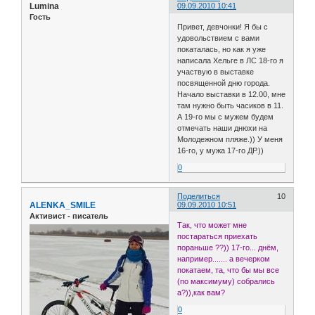
Lumina
09.09.2010 10:41
Гость
Привет, девчонки! Я бы с
удовольствием с вами
покаталась, но как я уже
написала Хельге в ЛС 18-го я
участвую в выставке
посвященной дню города.
Начало выставки в 12.00, мне
там нужно быть часиков в 11.
А 19-го мы с мужем будем
отмечать наши днюхи на
Молодежном пляже.)) У меня
16-го, у мужа 17-го ДР.))
0
Поделиться
10
ALENKA_SMILE
09.09.2010 10:51
Активист - писатель
Так, что может мне
постараться приехать
пораньше ??)) 17-го... днём,
например....... а вечерком
покатаем, та, что бы мы все
(по максимуму) собрались
а?)),как вам?
0