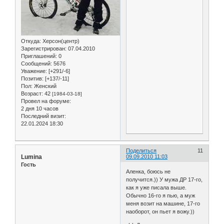
Откуда:
Херсон(центр)
Зарегистрирован
: 07.04.2010
Приглашений:
0
Сообщений:
5676
Уважение:
[+291/-6]
Позитив:
[+137/-11]
Пол:
Женский
Возраст:
42
[1984-03-18]
Провел на форуме:
2 дня 10 часов
Последний визит:
22.01.2024 18:30
Поделиться
11
Lumina
09.09.2010 11:03
Гость
Аленка, боюсь не
получится.)) У мужа ДР 17-го,
как я уже писала выше.
Обычно 16-го я пью, а муж
меня возит на машине, 17-го
наоборот, он пьет я вожу.))