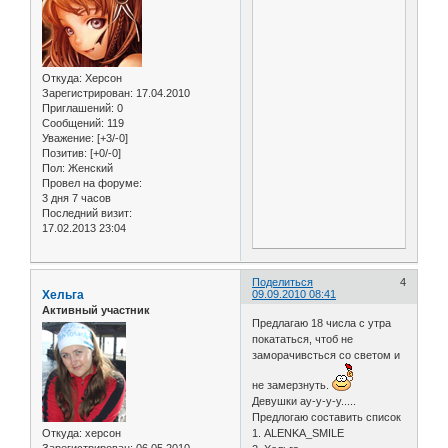
Откуда:
Херсон
Зарегистрирован
: 17.04.2010
Приглашений:
0
Сообщений:
119
Уважение:
[+3/-0]
Позитив:
[+0/-0]
Пол:
Женский
Провел на форуме:
3 дня 7 часов
Последний визит:
17.02.2013 23:04
Поделиться
4
Хельга
09.09.2010 08:41
Активный участник
Предлагаю 18 числа с утра
покататься, чтоб не
заморачивсться со светом и
не замерзнуть.
Девушки ау-у-у-у.....
Предлогаю составить список
Откуда:
херсон
1. ALENKA_SMILE