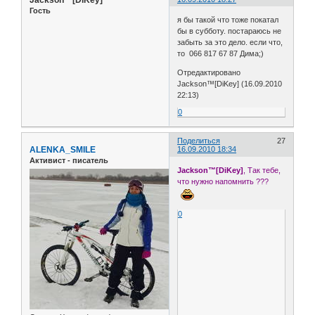
Гость
я бы такой что тоже покатал
бы в субботу. постараюсь не
забыть за это дело. если что,
то 066 817 67 87 Дима;)
Отредактировано
Jackson™[DiKey] (16.09.2010
22:13)
0
Поделиться
27
ALENKA_SMILE
16.09.2010 18:34
Активист - писатель
Jackson™[DiKey]
, Так тебе,
что нужно напомнить ???
0