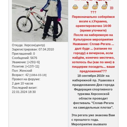
)))
???
Первоначально соберёмся
возле к.т.Украина,
ориентировочно 14:00
(время уточните)
После на набережную на
Культурное мероприятие
Название: Сплав-Регата ...
Откуда:
Херсон(центр)
далi буде ... (катание по
Зарегистрирован
: 07.04.2010
городу) а вечерком, если
Приглашений:
0
найдём, конечно местечко,
Сообщений:
5676
Уважение:
[+291/-6]
хотелось бы (как по мне) в
Позитив:
[+137/-11]
пиццерии посидеть... ваши
Пол:
Женский
предложения???
Возраст:
42
[1984-03-18]
18 сентября 2010г на
Провел на форуме:
набережной пр. Ушакова к
2 дня 10 часов
празднованию Дня города
Последний визит:
Федерация спортивного
22.01.2024 18:30
туризма Херсонской
области проводит
фестиваль "Сплав-Регата
на самодельных плотах".
Эта регата уже знакома Вам
с прошлого года.
Мероприятие вызвало