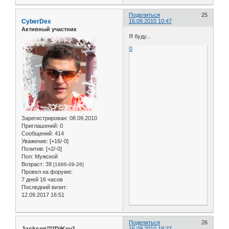
Поделиться
25
CyberDex
16.09.2010 10:47
Активный участник
Я буду...
0
Зарегистрирован
: 08.09.2010
Приглашений:
0
Сообщений:
414
Уважение:
[+16/-0]
Позитив:
[+2/-0]
Пол:
Мужской
Возраст:
39
[1986-09-26]
Провел на форуме:
7 дней 16 часов
Последний визит:
12.09.2017 16:51
Поделиться
26
Jackson™[DiKey]
16.09.2010 18:27