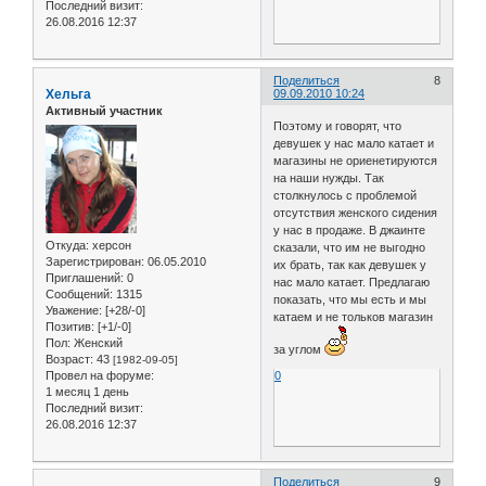
Последний визит:
26.08.2016 12:37
Поделиться
8
Хельга
09.09.2010 10:24
Активный участник
Поэтому и говорят, что
девушек у нас мало катает и
магазины не ориенетируются
на наши нужды. Так
столкнулось с проблемой
отсутствия женского сидения
у нас в продаже. В джаинте
Откуда:
херсон
сказали, что им не выгодно
Зарегистрирован
: 06.05.2010
их брать, так как девушек у
Приглашений:
0
нас мало катает. Предлагаю
Сообщений:
1315
показать, что мы есть и мы
Уважение:
[+28/-0]
катаем и не тольков магазин
Позитив:
[+1/-0]
Пол:
Женский
за углом
Возраст:
43
[1982-09-05]
Провел на форуме:
0
1 месяц 1 день
Последний визит:
26.08.2016 12:37
Поделиться
9