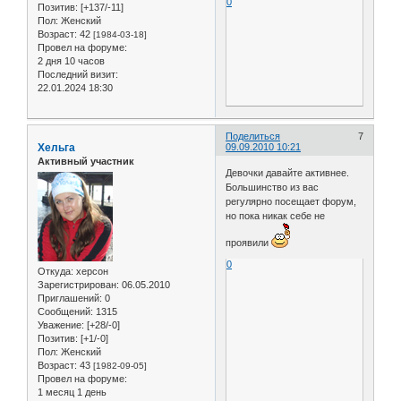
0
Позитив:
[+137/-11]
Пол:
Женский
Возраст:
42
[1984-03-18]
Провел на форуме:
2 дня 10 часов
Последний визит:
22.01.2024 18:30
Поделиться
7
Хельга
09.09.2010 10:21
Активный участник
Девочки давайте активнее.
Большинство из вас
регулярно посещает форум,
но пока никак себе не
проявили
0
Откуда:
херсон
Зарегистрирован
: 06.05.2010
Приглашений:
0
Сообщений:
1315
Уважение:
[+28/-0]
Позитив:
[+1/-0]
Пол:
Женский
Возраст:
43
[1982-09-05]
Провел на форуме:
1 месяц 1 день