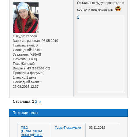
Остальные будут прятаться в
кустах и подглядывать
0
Откуда:
херсон
Зарегистрирован
: 06.05.2010
Приглашений:
0
Сообщений:
1315
Уважение:
[+28/-0]
Позитив:
[+1/-0]
Пол:
Женский
Возраст:
43
[1982-09-05]
Провел на форуме:
1 месяц 1 день
Последний визит:
26.08.2016 12:37
Страница:
1
2
»
Похожие темы
ПВД
Туры-Покатушки
03.11.2012
(ПОКАТУШКА
ВЫХОДНОГО