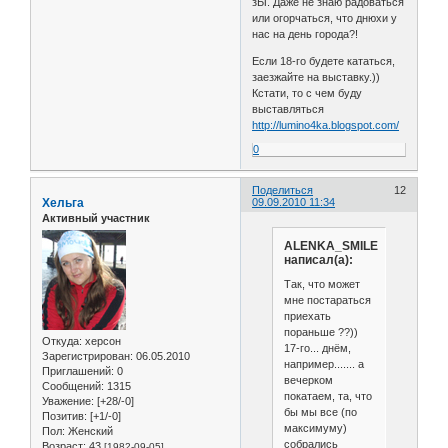
зЫ. Даже не знаю радоваться
или огорчаться, что днюхи у
нас на день города?!
Если 18-го будете кататься,
заезжайте на выставку.))
Кстати, то с чем буду
выставляться
http://lumino4ka.blogspot.com/
0
Поделиться
12
Хельга
09.09.2010 11:34
Активный участник
ALENKA_SMILE
написал(а):
Так, что может
мне постараться
приехать
пораньше ??))
Откуда:
херсон
17-го... днём,
Зарегистрирован
: 06.05.2010
например....... а
Приглашений:
0
вечерком
Сообщений:
1315
покатаем, та, что
Уважение:
[+28/-0]
бы мы все (по
Позитив:
[+1/-0]
максимуму)
Пол:
Женский
собрались
Возраст:
43
[1982-09-05]