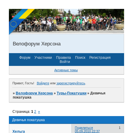
Велофорум Херсона
Форум
Участники
Правила
Поиск
Регистрация
Войти
Активные темы
Привет, Гость!
Войдите
или
зарегистрируйтесь
.
»
Велофорум Херсона
»
Туры-Покатушки
»
Девичья
покатушка
Страница:
1
2
»
Девичья покатушка
Поделиться
1
Хельга
05.09.2010 22:37