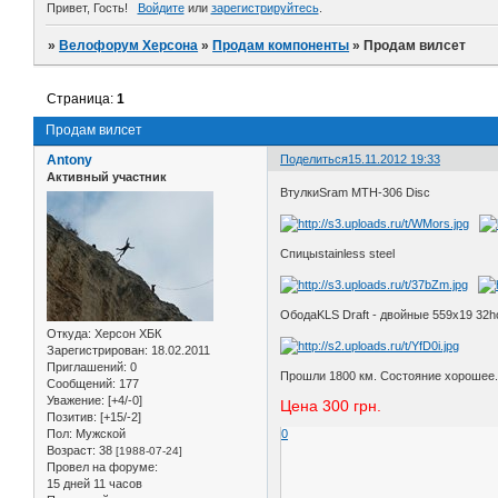
Привет, Гость!
Войдите
или
зарегистрируйтесь
.
»
Велофорум Херсона
»
Продам компоненты
»
Продам вилсет
Страница:
1
Продам вилсет
Antony
Поделиться
15.11.2012 19:33
Активный участник
ВтулкиSram MTH-306 Disc
Спицыstainless steel
ОбодаKLS Draft - двойные 559x19 32h
Откуда:
Херсон ХБК
Зарегистрирован
: 18.02.2011
Приглашений:
0
Прошли 1800 км. Состояние хорошее
Сообщений:
177
Уважение:
[+4/-0]
Цена 300 грн.
Позитив:
[+15/-2]
Пол:
Мужской
0
Возраст:
38
[1988-07-24]
Провел на форуме:
15 дней 11 часов