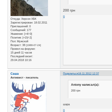
200 грн
0
Откуда:
Херсон ХБК
Зарегистрирован
: 18.02.2011
Приглашений:
0
Сообщений:
177
Уважение:
[+4/-0]
Позитив:
[+15/-2]
Пол:
Мужской
Возраст:
38
[1988-07-24]
Провел на форуме:
15 дней 11 часов
Последний визит:
29.04.2018 10:16
Саша
Поделиться
16.11.2012 12:37
Активист - писатель
Antony написал(а):
200 грн
шара
0