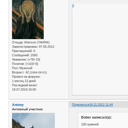
0
Откуда:
Kherson (TAVRIK)
Зарегистрирован
: 07.05.2012
Приглашений:
0
Сообщений:
2000
Уважение:
[+78/-15]
Позитив:
[+103/-6]
Пол:
Мужской
Возраст:
42
[1984-08-01]
Провел на форуме:
1 месяц 13 дней
Последний визит:
18.07.2019 16:00
Antony
Поделиться
16.11.2012 11:44
Активный участник
Bober написал(а):
100 гривней