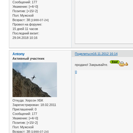
Сообщений:
177
Уважение:
[+4/-0]
Позитив:
[+15/-2]
Пол:
Мужской
Возраст:
38
[1988-07-24]
Провел на форуме:
15 дней 11 часов
Последний визит:
29.04.2018 10:16
Antony
Поделиться
16.11.2012 16:14
Активный участник
продано! Закрывайте.
0
Откуда:
Херсон ХБК
Зарегистрирован
: 18.02.2011
Приглашений:
0
Сообщений:
177
Уважение:
[+4/-0]
Позитив:
[+15/-2]
Пол:
Мужской
Возраст:
38
[1988-07-24]