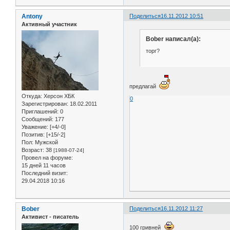
Antony
Поделиться
16.11.2012 10:51
Активный участник
Bober написал(а):
торг?
предлагай
Откуда:
Херсон ХБК
0
Зарегистрирован
: 18.02.2011
Приглашений:
0
Сообщений:
177
Уважение:
[+4/-0]
Позитив:
[+15/-2]
Пол:
Мужской
Возраст:
38
[1988-07-24]
Провел на форуме:
15 дней 11 часов
Последний визит:
29.04.2018 10:16
Bober
Поделиться
16.11.2012 11:27
Активист - писатель
100 гривней