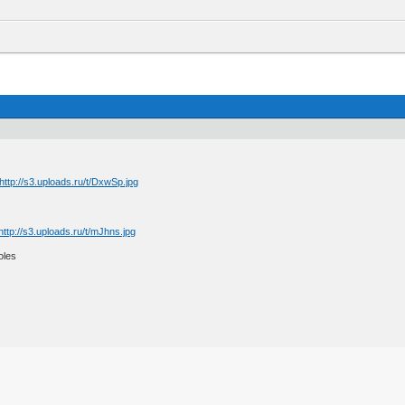
oles
.