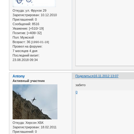
Откуда:
ул. Фрунзе 29
Зарегистрирован
: 10.12.2010
Приглашений:
0
Сообщений:
8516
Уважение:
[+510/-19]
Позитив:
[+408/-32]
Пол:
Мужской
Возраст:
36
[1990-01-18]
Провел на форуме:
7 месяцев 4 дня
Последний визит:
23.08.2018 09:34
Antony
Поделиться
16.11.2012 13:07
Активный участник
забито
0
Откуда:
Херсон ХБК
Зарегистрирован
: 18.02.2011
Приглашений:
0