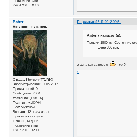
Последний визит:
29.04.2018 10:16
Bober
Поделиться
16.11.2012 09:51
Активист - писатель
Antony написал(а):
Прошли 1800 км. Состояние хо
Цена 300 грн.
а цена как за новые
торг?
0
Откуда:
Kherson (TAVRIK)
Зарегистрирован
: 07.05.2012
Приглашений:
0
Сообщений:
2000
Уважение:
[+78/-15]
Позитив:
[+103/-6]
Пол:
Мужской
Возраст:
42
[1984-08-01]
Провел на форуме:
1 месяц 13 дней
Последний визит:
18.07.2019 16:00