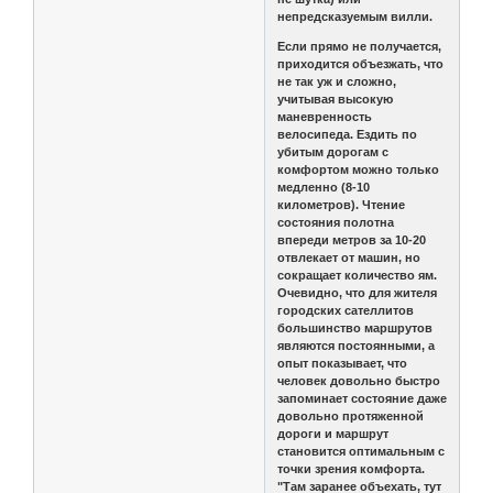
непредсказуемым вилли.
Если прямо не получается,
приходится объезжать, что
не так уж и сложно,
учитывая высокую
маневренность
велосипеда. Ездить по
убитым дорогам с
комфортом можно только
медленно (8-10
километров). Чтение
состояния полотна
впереди метров за 10-20
отвлекает от машин, но
сокращает количество ям.
Очевидно, что для жителя
городских сателлитов
большинство маршрутов
являются постоянными, а
опыт показывает, что
человек довольно быстро
запоминает состояние даже
довольно протяженной
дороги и маршрут
становится оптимальным с
точки зрения комфорта.
"Там заранее объехать, тут