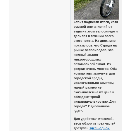
Cтоит подвести итоги, хотя
суммой впечатлений от
езды на этом велосипеде я
делился в течении всего
этого текста. На днях, мне
показалось, что Стрида на
рынке велосипедов, это
полный аналог
микрогородских
автомобилей Smart. Их
роднит очень многое. Оба
компактны, заточены для
городской среды,
исключительно заметны,
малый размер не
сказывается на их цене и
обладают яркой
индивидуальностью. Для
города? Однозначное
"Да!".
Для удобства читателей,
весь обзор из трех частей
доступен
здесь одной