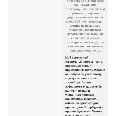
поскольку обычной езды
по нескольким
пригородным проселкам и
убитым городским
дорогам мне показалось
мало и 20 июня я вытащил
Стриду на несколько
участков Токсовского
Веломарафона, который,
если взять в расчет
размеры велосипеда, для
нее является настоящим
танковым полигоном.
Мой суммарный
загородный пробег таким
образом составил
примерно 30 километров, в
основном по укатанному
грунту (лесопарковые
тропы), разбитым
асфальтовым дорогам (в
наличии везде) и
укатанным дорогам
засыпанным щебенкой
(обычная практика для
пригородов Петербурга) и
прочим буеракам. Можно
учесть несколько