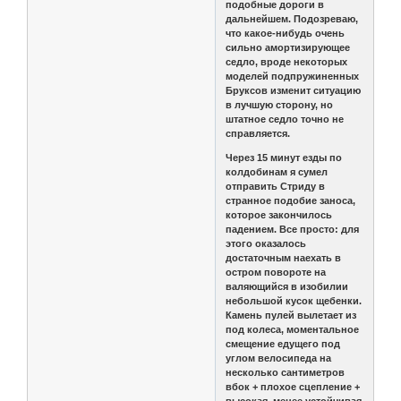
подобные дороги в
дальнейшем. Подозреваю,
что какое-нибудь очень
сильно амортизирующее
седло, вроде некоторых
моделей подпружиненных
Бруксов изменит ситуацию
в лучшую сторону, но
штатное седло точно не
справляется.
Через 15 минут езды по
колдобинам я сумел
отправить Стриду в
странное подобие заноса,
которое закончилось
падением. Все просто: для
этого оказалось
достаточным наехать в
остром повороте на
валяющийся в изобилии
небольшой кусок щебенки.
Камень пулей вылетает из
под колеса, моментальное
смещение едущего под
углом велосипеда на
несколько сантиметров
вбок + плохое сцепление +