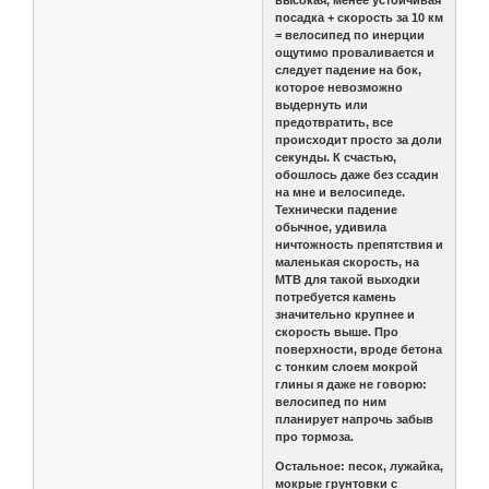
высокая, менее устойчивая
посадка + скорость за 10 км
= велосипед по инерции
ощутимо проваливается и
следует падение на бок,
которое невозможно
выдернуть или
предотвратить, все
происходит просто за доли
секунды. К счастью,
обошлось даже без ссадин
на мне и велосипеде.
Технически падение
обычное, удивила
ничтожность препятствия и
маленькая скорость, на
MTB для такой выходки
потребуется камень
значительно крупнее и
скорость выше. Про
поверхности, вроде бетона
с тонким слоем мокрой
глины я даже не говорю:
велосипед по ним
планирует напрочь забыв
про тормоза.
Остальное: песок, лужайка,
мокрые грунтовки с