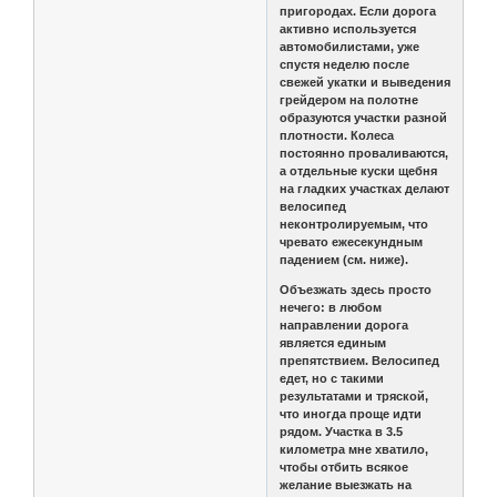
пригородах. Если дорога
активно используется
автомобилистами, уже
спустя неделю после
свежей укатки и выведения
грейдером на полотне
образуются участки разной
плотности. Колеса
постоянно проваливаются,
а отдельные куски щебня
на гладких участках делают
велосипед
неконтролируемым, что
чревато ежесекундным
падением (см. ниже).
Объезжать здесь просто
нечего: в любом
направлении дорога
является единым
препятствием. Велосипед
едет, но с такими
результатами и тряской,
что иногда проще идти
рядом. Участка в 3.5
километра мне хватило,
чтобы отбить всякое
желание выезжать на