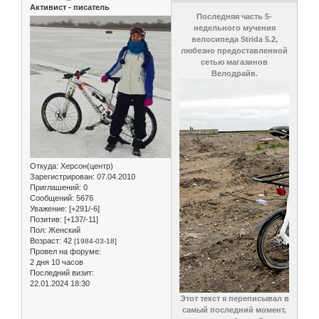
Активист - писатель
Последняя часть 5-
недельного мучения
велосипеда Strida 5.2,
любезно предоставленной
сетью магазинов
Велодрайв.
Откуда:
Херсон(центр)
Зарегистрирован
: 07.04.2010
Приглашений:
0
Сообщений:
5676
Уважение:
[+291/-6]
Позитив:
[+137/-11]
Пол:
Женский
Возраст:
42
[1984-03-18]
Провел на форуме:
2 дня 10 часов
Последний визит:
22.01.2024 18:30
Этот текст я переписывал в
самый последний момент,