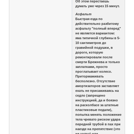
Об этом перестаешь
думать уже через 15 минут.
Асфальт
Быстрая езда по
действительно разбитому
асфальту "полный вперед"
не является вариантом:
яма типичной глубины в 5-
10 сантиметров до
гравийной подушки, в
дороге, которую
ремонтировали после
смерти Брежнева и только
заплатками, просто
проглатывает колесо.
Притормаживать
бесполезно. Отсутствие
амортизаторов заставляет
ехать не присаживаясь на
седло (запрещено
инструкцией, да и боязно
на расколбасе за штатные
пластиковые педали),
попытка менять положение
тела чревато риском удара
передней трубой в пах при
наезде на препятствие (это
не шутка) или