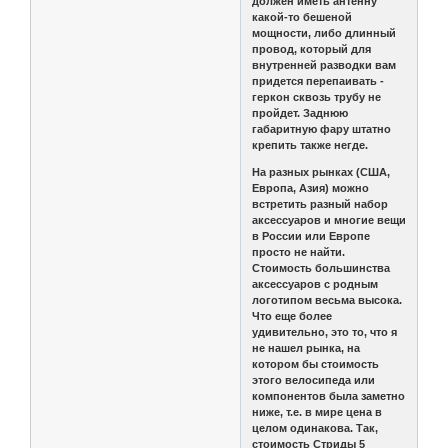
должен иметь антенну
какой-то бешеной
мощности, либо длинный
провод, который для
внутренней разводки вам
придется перепаивать -
геркон сквозь трубу не
пройдет. Заднюю
габаритную фару штатно
крепить также негде.
На разных рынках (США,
Европа, Азия) можно
встретить разный набор
аксессуаров и многие вещи
в России или Европе
просто не найти.
Стоимость большинства
аксессуаров с родным
логотипом весьма высока.
Что еще более
удивительно, это то, что я
не нашел рынка, на
котором бы стоимость
этого велосипеда или
компонентов была заметно
ниже, т.е. в мире цена в
целом одинакова. Так,
стоимость Стриды 5