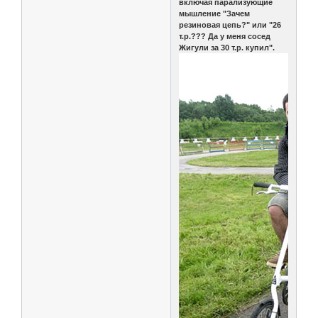
включая парализующие
мышление "Зачем
резиновая цепь?" или "26
т.р.??? Да у меня сосед
Жигули за 30 т.р. купил".