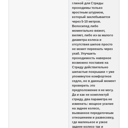
глиной для Стриды
проходимы только
яростным штурмом,
который захлебывается
через 5-10 метров.
Велосипед либо
моментально вязнет,
виляет, либо из-за малого
диаметра колеса и
отсутствия шипов просто
не может переехать через
ухаб. Улучшить
проходимость наверное
возможно поставив на
Стриду действительно
шипастые покрышки + уже
упомянутое комфортное
седло, но в данный момент
проверить это
предположение я не могу.
Да и как не комплектуй
стриду, два параметра не
изменить: мощное усилие
на заднее колесо,
вызванное передаточным
отношением и развесовку,
где маленькое и узкое
заднее колесо так и