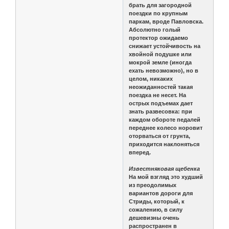
брать для загородной
поездки по крупным
паркам, вроде Павловска.
Абсолютно голый
протектор ожидаемо
снижает устойчивость на
хвойной подушке или
мокрой земле (иногда
ехать невозможно), но в
целом, никаких
неожиданностей такая
поездка не несет. На
острых подъемах дает
знать развесовка: при
каждом обороте педалей
переднее колесо норовит
оторваться от грунта,
приходится наклоняться
вперед.
Известняковая щебенка
На мой взгляд это худший
из преодолимых
вариантов дороги для
Стриды, который, к
сожалению, в силу
дешевизны очень
распространен в