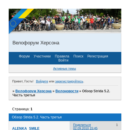
Велофорум Херсона
Форум
Участники
Правила
Поиск
Регистрация
Войти
Активные темы
Привет, Гость!
Войдите
или
зарегистрируйтесь
.
»
Велофорум Херсона
»
Велоновости
»
Обзор Strida 5.2.
Часть третья
Страница:
1
Обзор Strida 5.2. Часть третья
Поделиться
1
ALENKA_SMILE
02.09.2010 15:45