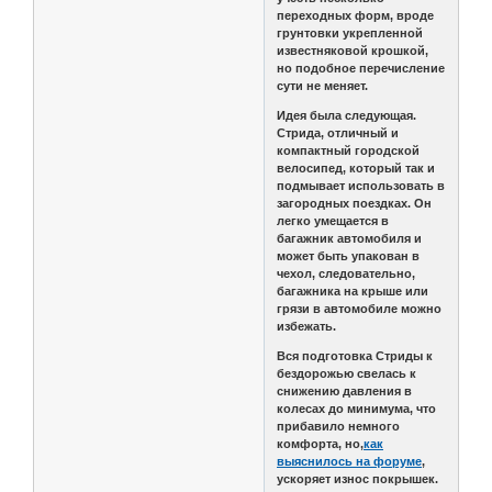
переходных форм, вроде
грунтовки укрепленной
известняковой крошкой,
но подобное перечисление
сути не меняет.
Идея была следующая.
Стрида, отличный и
компактный городской
велосипед, который так и
подмывает использовать в
загородных поездках. Он
легко умещается в
багажник автомобиля и
может быть упакован в
чехол, следовательно,
багажника на крыше или
грязи в автомобиле можно
избежать.
Вся подготовка Стриды к
бездорожью свелась к
снижению давления в
колесах до минимума, что
прибавило немного
комфорта, но,
как
выяснилось на форуме
,
ускоряет износ покрышек.