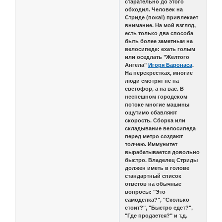
старательно до этого
обходил. Человек на
Стриде (пока!) привлекает
внимание. На мой взгляд,
есть только два способа
быть более заметным на
велосипеде: ехать голым
или оседлать "Желтого
Ангела"
Игоря Баронаса
.
На перекрестках, многие
люди смотрят не на
светофор, а на вас. В
неспешном городском
потоке многие машины
ощутимо сбавляют
скорость. Сборка или
складывание велосипеда
перед метро создают
толчею. Иммунитет
вырабатывается довольно
быстро. Владелец Стриды
должен иметь в голове
стандартный список
ответов на обычные
вопросы: "Это
самоделка?", "Сколько
стоит?", "Быстро едет?",
"Где продается?" и т.д.