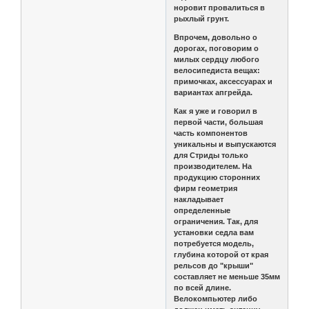
норовит провалиться в
рыхлый грунт.
Впрочем, довольно о
дорогах, поговорим о
милых сердцу любого
велосипедиста вещах:
примочках, аксессуарах и
вариантах апгрейда.
Как я уже и говорил в
первой части, большая
часть компонентов
уникальны и выпускаются
для Стриды только
производителем. На
продукцию сторонних
фирм геометрия
накладывает
определенные
ограничения. Так, для
установки седла вам
потребуется модель,
глубина которой от края
рельсов до "крыши"
составляет не меньше 35мм
по всей длине.
Велокомпьютер либо