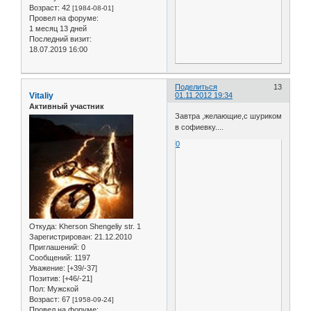
Возраст:
42
[1984-08-01]
Провел на форуме:
1 месяц 13 дней
Последний визит:
18.07.2019 16:00
Поделиться
13
Vitaliy
01.11.2012 19:34
Активный участник
Завтра ,желающие,с шуриком
в софиевку....
0
Откуда:
Kherson Shengeliy str. 1
Зарегистрирован
: 21.12.2010
Приглашений:
0
Сообщений:
1197
Уважение:
[+39/-37]
Позитив:
[+46/-21]
Пол:
Мужской
Возраст:
67
[1958-09-24]
Провел на форуме: