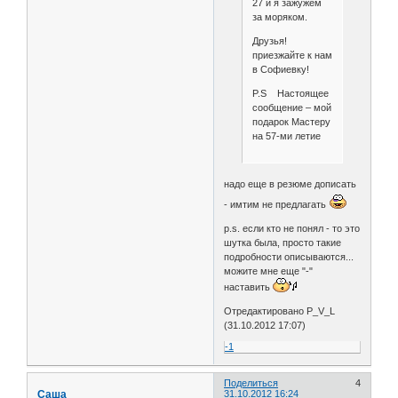
27 и я зажужем
за моряком.
Друзья!
приезжайте к нам
в Софиевку!
P.S Настоящее
сообщение – мой
подарок Мастеру
на 57-ми летие
надо еще в резюме дописать
- имтим не предлагать
p.s. если кто не понял - то это
шутка была, просто такие
подробности описываются...
можите мне еще "-"
наставить
Отредактировано P_V_L
(31.10.2012 17:07)
-1
Поделиться
4
Саша
31.10.2012 16:24