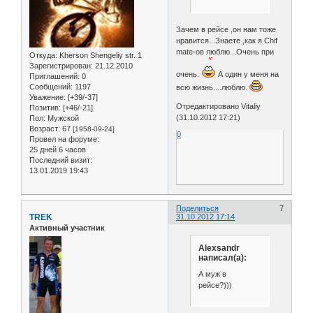
Зачем в рейсе ,он нам тоже
нравится...Знаете ,как я Chif
mate-ов люблю...Очень при
Откуда:
Kherson Shengeliy str. 1
Зарегистрирован
: 21.12.2010
очень.
А один у меня на
Приглашений:
0
Сообщений:
1197
всю жизнь....люблю.
Уважение:
[+39/-37]
Отредактировано Vitaliy
Позитив:
[+46/-21]
(31.10.2012 17:21)
Пол:
Мужской
Возраст:
67
[1958-09-24]
0
Провел на форуме:
25 дней 6 часов
Последний визит:
13.01.2019 19:43
Поделиться
7
TREK
31.10.2012 17:14
Активный участник
Alexsandr
написал(а):
А муж в
рейсе?)))