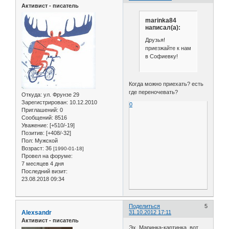
Активист - писатель
marinka84
написал(а):
Друзья!
приезжайте к нам
в Софиевку!
Когда можно приехать? есть
где переночевать?
Откуда:
ул. Фрунзе 29
Зарегистрирован
: 10.12.2010
0
Приглашений:
0
Сообщений:
8516
Уважение:
[+510/-19]
Позитив:
[+408/-32]
Пол:
Мужской
Возраст:
36
[1990-01-18]
Провел на форуме:
7 месяцев 4 дня
Последний визит:
23.08.2018 09:34
Поделиться
5
Alexsandr
31.10.2012 17:11
Активист - писатель
Эх, Маринка-картинка, вот