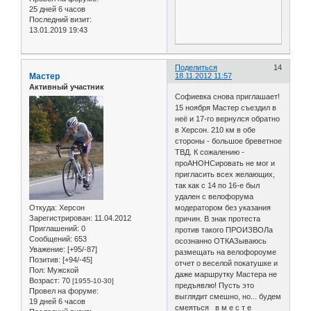
25 дней 6 часов
Последний визит:
13.01.2019 19:43
Поделиться
14
Мастер
18.11.2012 11:57
Активный участник
Софиевка снова приглашает!
15 ноября Мастер съездил в
неё и 17-го вернулся обратно
в Херсон. 210 км в обе
стороны - большое бреветное
ТВД. К сожалению -
проАНОНСировать не мог и
пригласить всех желающих,
так как с 14 по 16-е был
удален с велофорума
Откуда:
Херсон
модератором без указания
Зарегистрирован
: 11.04.2012
причин. В знак протеста
Приглашений:
0
против такого ПРОИЗВОЛа
Сообщений:
653
осознанно ОТКАЗываюсь
Уважение:
[+95/-87]
размещать на велофороуме
Позитив:
[+94/-45]
отчет о веселой покатушке и
Пол:
Мужской
даже маршрутку Мастера не
Возраст:
70
[1955-10-30]
предъявлю! Пусть это
Провел на форуме:
выглядит смешно, но... будем
19 дней 6 часов
смеяться в м е с т е