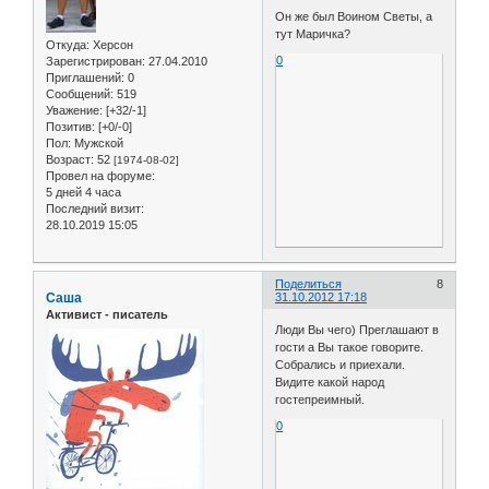
Он же был Воином Светы, а
тут Маричка?
Откуда:
Херсон
0
Зарегистрирован
: 27.04.2010
Приглашений:
0
Сообщений:
519
Уважение:
[+32/-1]
Позитив:
[+0/-0]
Пол:
Мужской
Возраст:
52
[1974-08-02]
Провел на форуме:
5 дней 4 часа
Последний визит:
28.10.2019 15:05
Поделиться
8
Саша
31.10.2012 17:18
Активист - писатель
Люди Вы чего) Преглашают в
гости а Вы такое говорите.
Собрались и приехали.
Видите какой народ
гостепреимный.
0