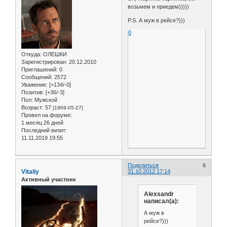
возьмем и приедем)))))
P.S. А муж в рейсе?)))
0
Откуда:
ОЛЕШКИ
Зарегистрирован
: 20.12.2010
Приглашений:
0
Сообщений:
2572
Уважение:
[+134/-0]
Позитив:
[+36/-3]
Пол:
Мужской
Возраст:
57
[1969-05-27]
Провел на форуме:
1 месяц 26 дней
Последний визит:
11.11.2019 19:55
Поделиться
6
Vitaliy
31.10.2012 17:14
Активный участник
Alexsandr
написал(а):
А муж в
рейсе?)))