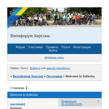
Велофорум Херсона
Форум
Участники
Правила
Поиск
Регистрация
Войти
Активные темы
Привет, Гость!
Войдите
или
зарегистрируйтесь
.
»
Велофорум Херсона
»
Песочница
»
Welcome to Sofievka
Страница:
1
Welcome to Sofievka
Поделиться
1
marinka84
31.10.2012 10:05
Новичок