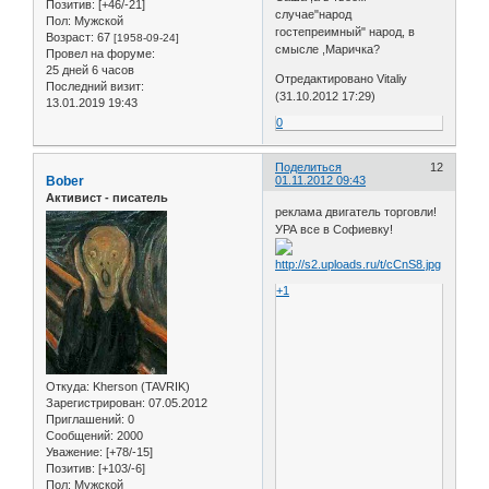
Позитив:
[+46/-21]
случае"народ
Пол:
Мужской
гостепреимный" народ, в
Возраст:
67
[1958-09-24]
смысле ,Маричка?
Провел на форуме:
25 дней 6 часов
Отредактировано Vitaliy
Последний визит:
(31.10.2012 17:29)
13.01.2019 19:43
0
Поделиться
12
Bober
01.11.2012 09:43
Активист - писатель
реклама двигатель торговли!
УРА все в Софиевку!
+1
Откуда:
Kherson (TAVRIK)
Зарегистрирован
: 07.05.2012
Приглашений:
0
Сообщений:
2000
Уважение:
[+78/-15]
Позитив:
[+103/-6]
Пол:
Мужской