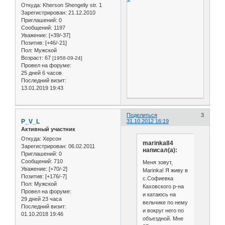
Откуда:
Kherson Shengeliy str. 1
Зарегистрирован
: 21.12.2010
Приглашений:
0
Сообщений:
1197
Уважение:
[+39/-37]
Позитив:
[+46/-21]
Пол:
Мужской
Возраст:
67
[1958-09-24]
Провел на форуме:
25 дней 6 часов
Последний визит:
13.01.2019 19:43
Поделиться
3
P_V_L
31.10.2012 16:19
Активный участник
Откуда:
Херсон
marinka84
Зарегистрирован
: 06.02.2011
написал(а):
Приглашений:
0
Сообщений:
710
Меня зовут,
Уважение:
[+70/-2]
Marinka! Я живу в
Позитив:
[+176/-7]
с.Софиевка
Пол:
Мужской
Каховского р-на
Провел на форуме:
и катаюсь на
29 дней 23 часа
вельчике по нему
Последний визит:
и вокруг него по
01.10.2018 19:46
объездной. Мне