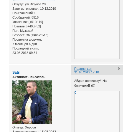
Откуда:
ул. Фрунзе 29
Зарегистрирован
: 10.12.2010
Приглашений:
0
Сообщений:
8516
Уважение:
[+510/-19]
Позитив:
[+408/-32]
Пол:
Мужской
Возраст:
36
[1990-01-18]
Провел на форуме:
7 месяцев 4 дня
Последний визит:
23.08.2018 09:34
Поделиться
9
Satri
31.10.2012 17:18
Активист - писатель
Айда в софиевку!! На
блинчики!! ))))
0
Откуда:
Херсон
Зарегистрирован
: 15.08.2012