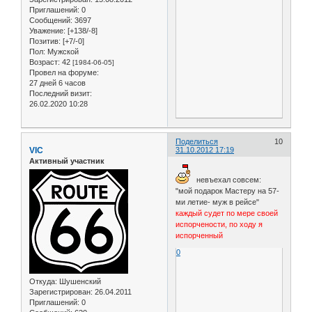
Приглашений:
0
Сообщений:
3697
Уважение:
[+138/-8]
Позитив:
[+7/-0]
Пол:
Мужской
Возраст:
42
[1984-06-05]
Провел на форуме:
27 дней 6 часов
Последний визит:
26.02.2020 10:28
Поделиться
10
VIC
31.10.2012 17:19
Активный участник
невъехал совсем:
"мой подарок Мастеру на 57-
ми летие- муж в рейсе"
каждый судет по мере своей
испорчености, по ходу я
испорченный
0
Откуда:
Шушенский
Зарегистрирован
: 26.04.2011
Приглашений:
0