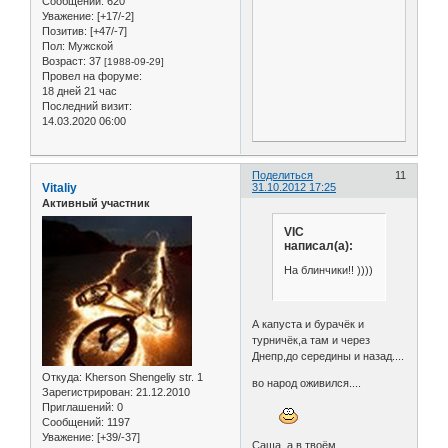
Сообщений:
620
Уважение:
[+17/-2]
Позитив:
[+47/-7]
Пол:
Мужской
Возраст:
37
[1988-09-29]
Провел на форуме:
18 дней 21 час
Последний визит:
14.03.2020 06:00
Поделиться
11
Vitaliy
31.10.2012 17:25
Активный участник
VIC
написал(а):
На блинчики!! ))))
А капуста и бурачёк и
турничёк,а там и через
Днепр,до середины и назад....
Откуда:
Kherson Shengeliy str. 1
во народ оживился....
Зарегистрирован
: 21.12.2010
Приглашений:
0
Сообщений:
1197
Уважение:
[+39/-37]
Саша ,а в твоём