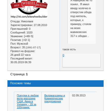
Я наверное не то
понял. Я имел
ввиду колечко в
отверстии обода
под ниппель,
которые, к
Откуда:
Николаев
примеру, стояли
Зарегистрирован
: 27.08.2010
на моих
Приглашений:
0
мавиковских
Сообщений:
1020
317-x ободах .
Уважение:
[+48/-5]
Позитив:
[+0/-1]
Пол:
Мужской
Возраст:
35
[1991-07-17]
такое есть
Провел на форуме:
26 дней 22 часа
0
Последний визит:
30.05.2019 06:39
Страница:
1
Похожие темы
Покупки в любом
Веломагазины и
02.09.2013
вело-магазине
Коммерческие
США. Авиа в
предложения
Украину - 1$ за
100грамм.