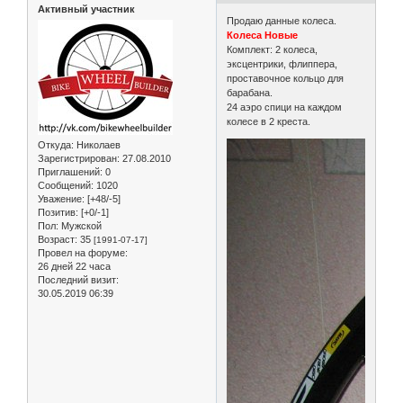
Активный участник
Продаю данные колеса.
Колеса Новые
Комплект: 2 колеса,
эксцентрики, флиппера,
проставочное кольцо для
барабана.
24 аэро спици на каждом
колесе в 2 креста.
Откуда:
Николаев
Зарегистрирован
: 27.08.2010
Приглашений:
0
Сообщений:
1020
Уважение:
[+48/-5]
Позитив:
[+0/-1]
Пол:
Мужской
Возраст:
35
[1991-07-17]
Провел на форуме:
26 дней 22 часа
Последний визит:
30.05.2019 06:39