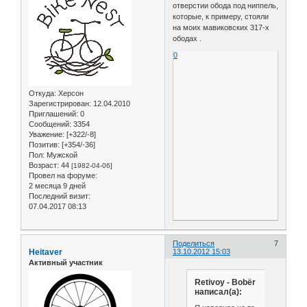
отверстии обода под ниппель,
которые, к примеру, стояли
на моих мавиковских 317-x
ободах .
0
Откуда:
Херсон
Зарегистрирован
: 12.04.2010
Приглашений:
0
Сообщений:
3354
Уважение:
[+322/-8]
Позитив:
[+354/-36]
Пол:
Мужской
Возраст:
44
[1982-04-06]
Провел на форуме:
2 месяца 9 дней
Последний визит:
07.04.2017 08:13
Поделиться
7
Heitaver
13.10.2012 15:03
Активный участник
Retivoy - Bobёr
написал(а):