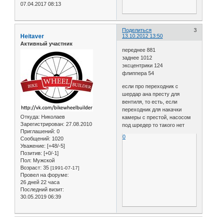
07.04.2017 08:13
Поделиться
3
Heitaver
13.10.2012 13:50
Активный участник
переднее 881
заднее 1012
эксцентрики 124
флиппера 54
если про переходник с
шердар ана престу для
вентиля, то есть, если
переходник для накачки
Откуда:
Николаев
камеры с престой, насосом
Зарегистрирован
: 27.08.2010
под шредер то такого нет
Приглашений:
0
0
Сообщений:
1020
Уважение:
[+48/-5]
Позитив:
[+0/-1]
Пол:
Мужской
Возраст:
35
[1991-07-17]
Провел на форуме:
26 дней 22 часа
Последний визит:
30.05.2019 06:39