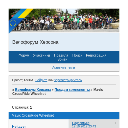
Велофорум Херсона
Форум
Участники
Правила
Поиск
Регистрация
Войти
Активные темы
Привет, Гость!
Войдите
или
зарегистрируйтесь
.
»
Велофорум Херсона
»
Продам компоненты
»
Mavic
CrossRide Wheelset
Страница:
1
Mavic CrossRide Wheelset
Поделиться
1
Heitaver
12.10.2012 23:43