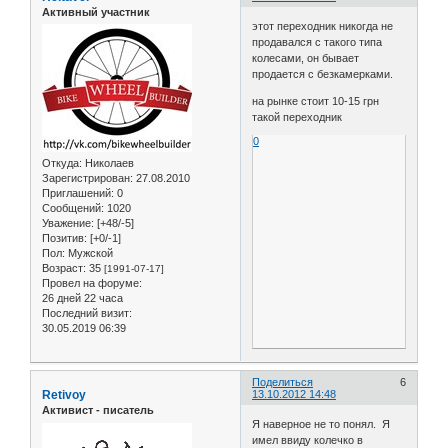
Активный участник
этот переходник никогда не
продавался с такого типа
колесами, он бывает
продается с безкамерками.
на рынке стоит 10-15 грн
такой переходник
0
Откуда:
Николаев
Зарегистрирован
: 27.08.2010
Приглашений:
0
Сообщений:
1020
Уважение:
[+48/-5]
Позитив:
[+0/-1]
Пол:
Мужской
Возраст:
35
[1991-07-17]
Провел на форуме:
26 дней 22 часа
Последний визит:
30.05.2019 06:39
Поделиться
6
Retivoy
13.10.2012 14:48
Активист - писатель
Я наверное не то понял. Я
имел ввиду колечко в