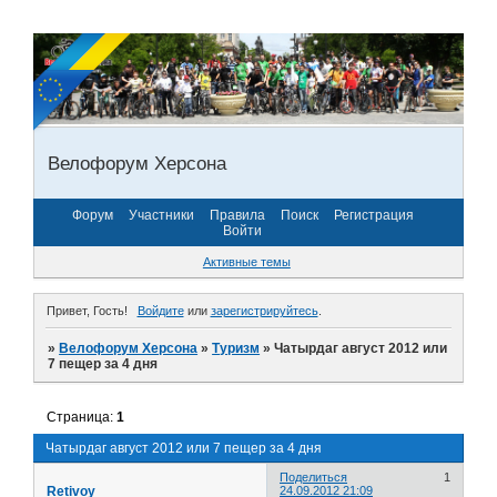
Велофорум Херсона
Форум
Участники
Правила
Поиск
Регистрация
Войти
Активные темы
Привет, Гость!
Войдите
или
зарегистрируйтесь
.
»
Велофорум Херсона
»
Туризм
»
Чатырдаг август 2012 или
7 пещер за 4 дня
Страница:
1
Чатырдаг август 2012 или 7 пещер за 4 дня
Поделиться
1
Retivoy
24.09.2012 21:09