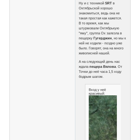
Ну и с техникой
SRT
в
Октябрьской хорошо
знакомиться, ведь она не
такая простая как кажется.
В то время, как мы
штурмовали Октябрькую
"яму", группа Ох залезла в
пещерку
Гугерджин
, но мы к
ней не ходили - поздно уже
было. Говорят, она на много
живописней нашей.
А на следующий день нас
ждала
пещера Вялова
. От
Точки до неё часа 1,5 ходу
бодрым шагом.
Вход у неё
красивый: