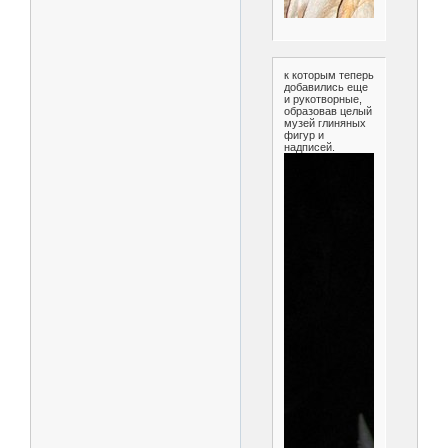
к которым теперь
добавились еще
и рукотворные,
образовав целый
музей глиняных
фигур и
надписей.