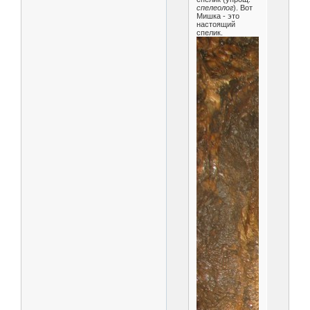
спелеолог
). Вот
Мишка - это
настоящий
спелик.