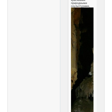
красивыми
природными
скульптурами,