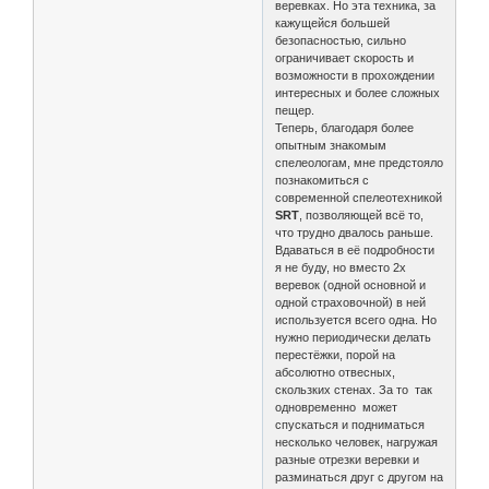
веревках. Но эта техника, за
кажущейся большей
безопасностью, сильно
ограничивает скорость и
возможности в прохождении
интересных и более сложных
пещер.
Теперь, благодаря более
опытным знакомым
спелеологам, мне предстояло
познакомиться с
современной спелеотехникой
SRT
, позволяющей всё то,
что трудно двалось раньше.
Вдаваться в её подробности
я не буду, но вместо 2х
веревок (одной основной и
одной страховочной) в ней
используется всего одна. Но
нужно периодически делать
перестёжки, порой на
абсолютно отвесных,
скользких стенах. За то так
одновременно может
спускаться и подниматься
несколько человек, нагружая
разные отрезки веревки и
разминаться друг с другом на