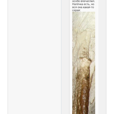
особо впечатлил.
Натёчка есть, но
вся она какая-то
серая: