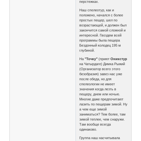
перстежках.
Наш спелеотур, как и
положено, начался с более
простых пещер, шел по
возрастающей, и должен был
закончится самой сложной и
интересной. Гвоздем всей
программы была пещера
Бездонный колодец 195 м
глубиной.
На
"Точку"
(приют
Оникстур
на Чатырдаге) Димка Рыжий
(Организатор всего этого
безобразия) завез нас уже
после обеда, но для
спелеологии не имеет
значения когда лезть в
пещеру, днем или ночью.
Многие даже предпочитают
лазить по пещерам зимой. Ну
а чем еще зимой
заниматься? Тем более, там
зимой теплее, чем снаружи.
Там вообще всегда
одинаково.
Группа наш насчитывала