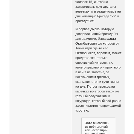
человек 15, и чтоб не
задерживать друг друга на
веревках, мы разделились на
две команды: Бригада "Ух" и
бригада"Ох".
И первая дырка, которую
доверили нашей бригаде Ух
для разминки, была
шахта
Октябрьская
, до которой от
Точки идти где-то час.
Октябрьская, впрочем, может
представлять только
спортивный интерес, т.к.
ничего красивого и приятного
в ней я не заметил, за
исключениям грязных,
скользких стен и кучи глины
на дне. Потом переход на
карачках во второй такой же
грязный полузальчик и
шкуродер, который всё-равно
заканчивается непроходимой
узостью.
Зато вылазишь
из неё грязный,
как настоящий
спелик (упрощ.