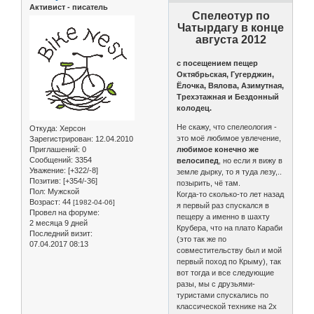
Активист - писатель
Спелеотур по
Чатырдагу в конце
августа 2012
с посещением пещер
Октябрьская, Гугерджин,
Ёлочка, Вялова, Азимутная,
Трехэтажная и Бездонный
колодец.
Не скажу, что спелеология -
Откуда:
Херсон
это моё любимое увлечение,
Зарегистрирован
: 12.04.2010
Приглашений:
0
любимое конечно же
Сообщений:
3354
велосипед
, но если я вижу в
Уважение:
[+322/-8]
земле дырку, то я туда лезу,..
Позитив:
[+354/-36]
позырить, чё там.
Пол:
Мужской
Когда-то сколько-то лет назад
Возраст:
44
[1982-04-06]
я первый раз спускался в
Провел на форуме:
пещеру а именно в шахту
2 месяца 9 дней
Крубера, что на плато Караби
Последний визит:
(это так же по
07.04.2017 08:13
совместительству был и мой
первый поход по Крыму), так
вот тогда и все следующие
разы, мы с друзьями-
туристами спускались по
классической технике на 2х