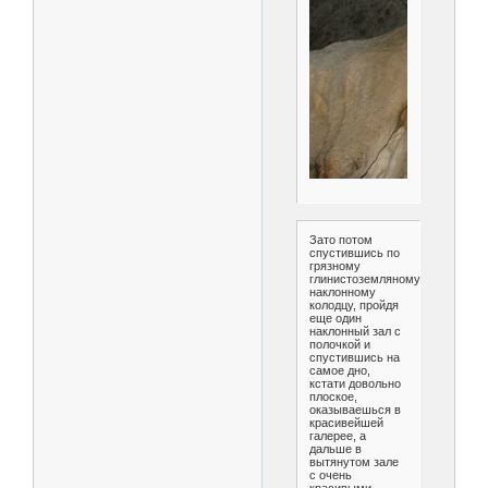
Зато потом
спустившись по
грязному
глинистоземляному
наклонному
колодцу, пройдя
еще один
наклонный зал с
полочкой и
спустившись на
самое дно,
кстати довольно
плоское,
оказываешься в
красивейшей
галерее, а
дальше в
вытянутом зале
с очень