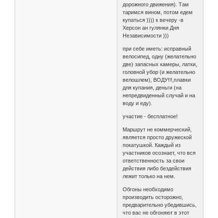
дорожного движения). Там
таримся вином, потом едем
купаться )))) к вечеру -в
Херсон ан гулянки Дня
Независимости )))
при себе иметь: исправный
велосипед, одну (желательно
две) запасных камеры, латки,
головной убор (и желательно
велошлем), ВОДУ!!!,плавки
для купания, деньги (на
непредвиденный случай и на
воду и еду).
участие - бесплатное!
Маршрут не коммерческий,
является просто дружеской
покатушкой. Каждый из
участников осознает, что вся
ответственность за свои
действия либо бездействия
лежит только на нем.
Обгоны необходимо
производить осторожно,
предварительно убедившись,
что вас не обгоняют в этот