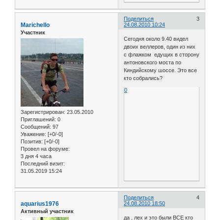
Поделиться
3
Marichello
24.08.2010 10:24
Участник
Сегодня около 9.40 видел
двоих веллеров, один из них
с флажком едущих в сторону
антоновского моста по
Киндийскому шоссе. Это все
кто собрались?
0
Зарегистрирован
: 23.05.2010
Приглашений:
0
Сообщений:
97
Уважение:
[+0/-0]
Позитив:
[+0/-0]
Провел на форуме:
3 дня 4 часа
Последний визит:
31.05.2019 15:24
Поделиться
4
aquarius1976
24.08.2010 18:50
Активный участник
да , лех и это были ВСЕ кто