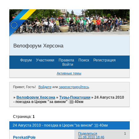
Велофорум Херсона
Форум
Участники
Правила
Поиск
Регистрация
Войти
Активные темы
Привет, Гость!
Войдите
или
зарегистрируйтесь
.
»
Велофорум Херсона
»
Туры-Покатушки
»
24 Августа 2010
- поездка в Цюрик "за вином" :))) 40км
Страница:
1
24 Августа 2010 - поездка в Цюрик "за вином" :))) 40км
Поделиться
1
PerekatiPole
21.08.2010 18:46