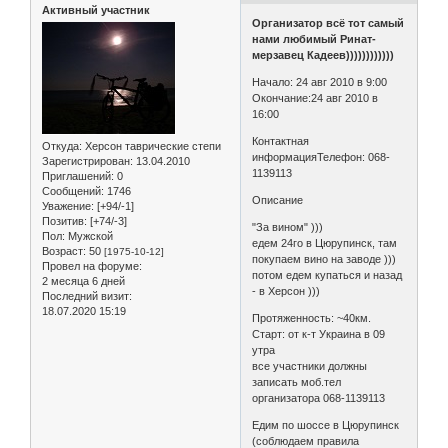
Активный участник
Организатор всё тот самый
нами любимый Ринат-
мерзавец Кадеев))))))))))))
Начало: 24 авг 2010 в 9:00
Окончание:24 авг 2010 в
16:00
Контактная
Откуда:
Херсон таврические степи
информацияТелефон: 068-
Зарегистрирован
: 13.04.2010
1139113
Приглашений:
0
Сообщений:
1746
Описание
Уважение:
[+94/-1]
Позитив:
[+74/-3]
"За вином" )))
Пол:
Мужской
едем 24го в Цюрупинск, там
Возраст:
50
[1975-10-12]
покупаем вино на заводе )))
Провел на форуме:
потом едем купаться и назад
2 месяца 6 дней
- в Херсон )))
Последний визит:
18.07.2020 15:19
Протяженность: ~40км.
Старт: от к-т Украина в 09
утра
все участники должны
записать моб.тел
организатора 068-1139113
Едим по шоссе в Цюрупинск
(соблюдаем правила