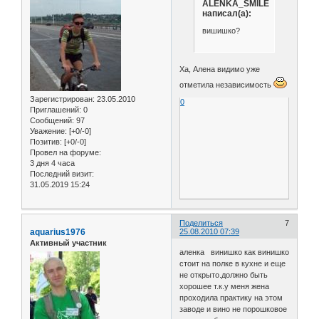
ALENKA_SMILE
написал(а):
вишишко?
Ха, Алена видимо уже
отметила независимость
Зарегистрирован
: 23.05.2010
0
Приглашений:
0
Сообщений:
97
Уважение:
[+0/-0]
Позитив:
[+0/-0]
Провел на форуме:
3 дня 4 часа
Последний визит:
31.05.2019 15:24
Поделиться
7
aquarius1976
25.08.2010 07:39
Активный участник
аленка винишко как винишко
стоит на полке в кухне и еще
не открыто.должно быть
хорошее т.к.у меня жена
проходила практику на этом
заводе и вино не порошковое