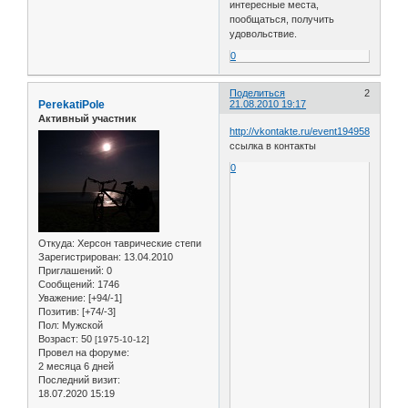
интересные места,
пообщаться, получить
удовольствие.
0
Поделиться
2
PerekatiPole
21.08.2010 19:17
Активный участник
http://vkontakte.ru/event19495876
ссылка в контакты
0
Откуда:
Херсон таврические степи
Зарегистрирован
: 13.04.2010
Приглашений:
0
Сообщений:
1746
Уважение:
[+94/-1]
Позитив:
[+74/-3]
Пол:
Мужской
Возраст:
50
[1975-10-12]
Провел на форуме:
2 месяца 6 дней
Последний визит:
18.07.2020 15:19