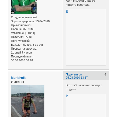
как и в коблево где ее
подруга работала.
0
Откуда:
шуменский
Зарегистрирован
: 23.04.2010
Приглашений:
0
Сообщений:
1089
Уважение:
[+10/-1]
Позитив:
[+4/-0]
Пол:
Мужской
Возраст:
50
[1976-02-09]
Провел на форуме:
11 дней 7 часов
Последний визит:
30.08.2018 08:28
Поделиться
8
Marichello
25.08.2010 13:57
Участник
Вот так? название завода в
студию
0