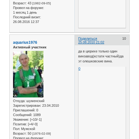
Возраст:
43
[1982-09-05]
Провел на форуме:
1 месяц 1 день
Последний визит:
26.08.2016 12:37
Поделиться
10
aquarius1976
25.08.2010 21:02
Активный участник
да в цюрихе только один
винзавод(кстати частный)да
эт олешковские вина.
0
Откуда:
шуменский
Зарегистрирован
: 23.04.2010
Приглашений:
0
Сообщений:
1089
Уважение:
[+10/-1]
Позитив:
[+4/-0]
Пол:
Мужской
Возраст:
50
[1976-02-09]
Провел на форуме: