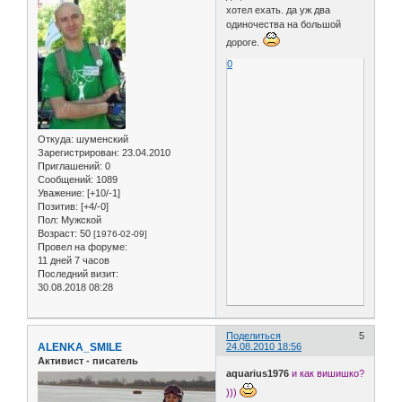
хотел ехать. да уж два
одиночества на большой
дороге.
0
Откуда:
шуменский
Зарегистрирован
: 23.04.2010
Приглашений:
0
Сообщений:
1089
Уважение:
[+10/-1]
Позитив:
[+4/-0]
Пол:
Мужской
Возраст:
50
[1976-02-09]
Провел на форуме:
11 дней 7 часов
Последний визит:
30.08.2018 08:28
Поделиться
5
ALENKA_SMILE
24.08.2010 18:56
Активист - писатель
aquarius1976
и как вишишко?
)))