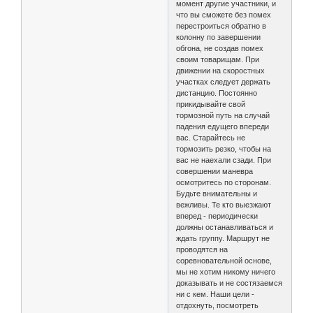
момент другие участники, и
что вы сможете без помех
перестроиться обратно в
колонну по завершении
обгона, не создав помех
своим товарищам. При
движении на скоростных
участках следует держать
дистанцию. Постоянно
прикидывайте свой
тормозной путь на случай
падения едущего впереди
вас. Старайтесь не
тормозить резко, чтобы на
вас не наехали сзади. При
совершении маневра
осмотритесь по сторонам.
Будьте внимательны и
вежливы. Те кто выезжают
вперед - периодически
должны останавливаться и
ждать группу. Маршрут не
проводятся на
соревновательной основе,
мы не хотим никому ничего
доказывать и не состязаемся
ни с кем. Наши цели -
отдохнуть, посмотреть