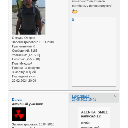
памятник "памятником
погибшему велосипедисту"
0
Откуда:
Остров
Зарегистрирован
: 15.11.2010
Приглашений:
0
Сообщений:
3183
Уважение:
[+213/-5]
Позитив:
[+553/-18]
Пол:
Мужской
Провел на форуме:
3 месяца 0 дней
Последний визит:
22.02.2024 20:09
Поделиться
5
Darza
28.08.2012 15:41
Активный участник
ALENKA_SMILE
написал(а):
білий і
Зарегистрирован
: 13.04.2010
пластиковий