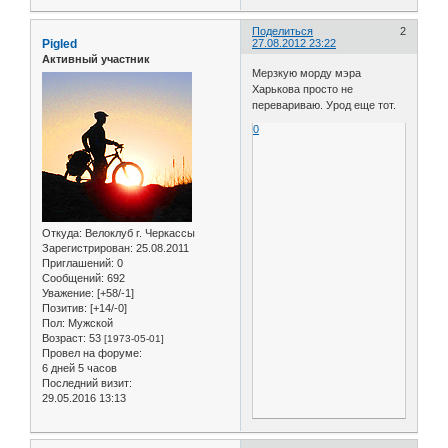
Поделиться
2
Pigled
27.08.2012 23:22
Активный участник
Мерзкую морду мэра
Харькова просто не
перевариваю. Урод еще тот.
0
Откуда:
Велоклуб г. Черкассы
Зарегистрирован
: 25.08.2011
Приглашений:
0
Сообщений:
692
Уважение:
[+58/-1]
Позитив:
[+14/-0]
Пол:
Мужской
Возраст:
53
[1973-05-01]
Провел на форуме:
6 дней 5 часов
Последний визит:
29.05.2016 13:13