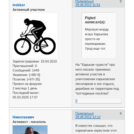
Поделиться
3
trekker
28.08.2012 11:51
Активный участник
Pigled
написал(а):
Мерзкую морду
мэра Харькова
просто не
перевариваю.
Урод еще тот.
Зарегистрирован
: 19.04.2010
На "Харьков-туристе" про
Приглашений:
0
него писали: принимал
Сообщений:
1449
активное участие в
Уважение:
[+98/-9]
уничтожении харьковских
Позитив:
[+97/-35]
Провел на форуме:
лесопарков и зон отдыха,
2 месяца 1 день
дерибане их территории под
Последний визит:
"коттеджные посёлки".
05.03.2025 17:07
0
Поделиться
4
Николаевич
28.08.2012 12:12
Активист - писатель
В новостях слышал, что
харковчане окрестили этот