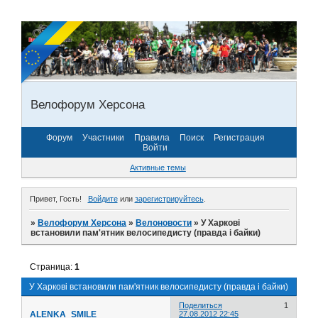
Велофорум Херсона
Форум
Участники
Правила
Поиск
Регистрация
Войти
Активные темы
Привет, Гость!
Войдите
или
зарегистрируйтесь
.
»
Велофорум Херсона
»
Велоновости
»
У Харкові
встановили пам'ятник велосипедисту (правда і байки)
Страница:
1
У Харкові встановили пам'ятник велосипедисту (правда і байки)
Поделиться
1
ALENKA_SMILE
27.08.2012 22:45