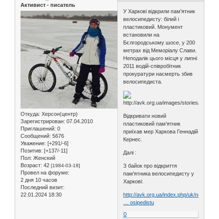
Активист - писатель
У Харкові відкрили пам'ятник
велосипедисту: білий і
пластиковий. Монумент
встановили на
Бєлгородському шосе, у 200
метрах від Меморіалу Слави.
Неподалік цього місця у липні
2011 водій-співробітник
прокуратури насмерть збив
велосипедиста.
Откуда:
Херсон(центр)
Відкривати новий
Зарегистрирован
: 07.04.2010
пластиковий пам'ятник
Приглашений:
0
приїхав мер Харкова Геннадій
Сообщений:
5676
Кернес.
Уважение:
[+291/-6]
Позитив:
[+137/-11]
Далi :
Пол:
Женский
Возраст:
42
[1984-03-18]
З байок про відкриття
Провел на форуме:
пам'ятника велосипедисту у
2 дня 10 часов
Харкові:
Последний визит:
22.01.2024 18:30
http://avk.org.ua/index.php/uk/news/ukr
… osipedistu
0