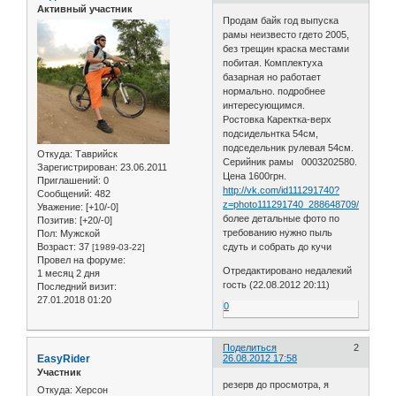
Активный участник
Продам байк год выпуска
рамы неизвесто гдето 2005,
без трещин краска местами
побитая. Комплектуха
базарная но работает
нормально. подробнее
интересующимся.
Ростовка Каректка-верх
подсидельнтка 54см,
подседельник рулевая 54см.
Откуда:
Таврийск
Серийник рамы 0003202580.
Зарегистрирован
: 23.06.2011
Цена 1600грн.
Приглашений:
0
http://vk.com/id111291740?
Сообщений:
482
z=photo111291740_288648709/photos1
Уважение:
[+10/-0]
более детальные фото по
Позитив:
[+20/-0]
требованию нужно пыль
Пол:
Мужской
Возраст:
37
сдуть и собрать до кучи
[1989-03-22]
Провел на форуме:
Отредактировано недалекий
1 месяц 2 дня
гость (22.08.2012 20:11)
Последний визит:
27.01.2018 01:20
0
Поделиться
2
EasyRider
26.08.2012 17:58
Участник
резерв до просмотра, я
Откуда:
Херсон