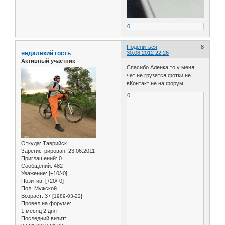
0
Поделиться
8
недалекий гость
30.08.2012 22:26
Активный участник
Спасибо Аленка то у меня
чет не грузятся фотки не
вКонтакт не на форум.
0
Откуда:
Таврийск
Зарегистрирован
: 23.06.2011
Приглашений:
0
Сообщений:
482
Уважение:
[+10/-0]
Позитив:
[+20/-0]
Пол:
Мужской
Возраст:
37
[1989-03-22]
Провел на форуме:
1 месяц 2 дня
Последний визит: