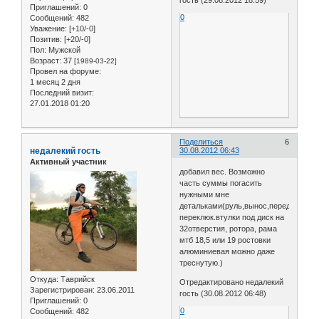
гость (29.08.2012 18:59)
Приглашений:
0
0
Сообщений:
482
Уважение:
[+10/-0]
Позитив:
[+20/-0]
Пол:
Мужской
Возраст:
37
[1989-03-22]
Провел на форуме:
1 месяц 2 дня
Последний визит:
27.01.2018 01:20
Поделиться
6
недалекий гость
30.08.2012 06:43
Активный участник
добавил вес. Возможно
часть суммы погасить
нужными мне
детальками(руль,вынос,передний
переклюк.втулки под диск на
32отверстия, ротора, рама
мтб 18,5 или 19 ростовки
алюминиевая можно даже
треснутую.)
Откуда:
Таврийск
Отредактировано недалекий
Зарегистрирован
: 23.06.2011
гость (30.08.2012 06:48)
Приглашений:
0
0
Сообщений:
482