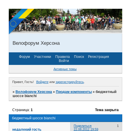
Велофорум Херсона
Форум
Участники
Правила
Поиск
Регистрация
Войти
Активные темы
Привет, Гость!
Войдите
или
зарегистрируйтесь
.
»
Велофорум Херсона
»
Продам компоненты
»
бюджетный
шоссе bianchi
Страница:
1
Тема закрыта
бюджетный шоссе bianchi
Поделиться
1
недалекий гость
22.08.2012 19:59