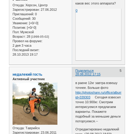
каков вес этого аппарата?
Откуда:
Херсон, Центр
Зарегистрирован
: 27.06.2012
0
Приглашений:
0
Сообщений:
30
Уважение:
[+0/-0]
Позитив:
[+0/-0]
Пол:
Мужской
Возраст:
28
[1998-05-02]
Провел на форуме:
2 дня 3 часа
Последний визит:
28.10.2013 19:17
Поделиться
5
недалекий гость
28.08.2012 17:15
Активный участник
в раене 12кг завтра взвешу
точнее. Больше фото
http://photoshare.ru/office/album.php?
id=339303
Сегодня взвесил
точно 10.900кг. Смотрим
интерисуемся предлагаем
варианты. Покажете
подобный за меньшие деньги
поторгуемся.--
Откуда:
Таврийск
Отредактировано недалекий
Зарегистрирован
: 23.06.2011