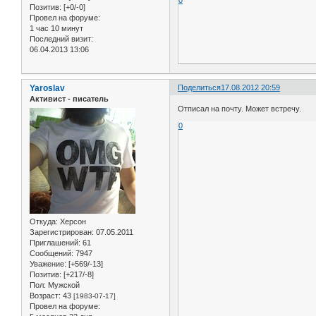
0
Позитив:
[+0/-0]
Провел на форуме:
1 час 10 минут
Последний визит:
06.04.2013 13:06
Yaroslav
Поделиться
17.08.2012 20:59
Активист - писатель
Отписал на почту. Может встречу.
0
Откуда:
Херсон
Зарегистрирован
: 07.05.2011
Приглашений:
61
Сообщений:
7947
Уважение:
[+569/-13]
Позитив:
[+217/-8]
Пол:
Мужской
Возраст:
43
[1983-07-17]
Провел на форуме: