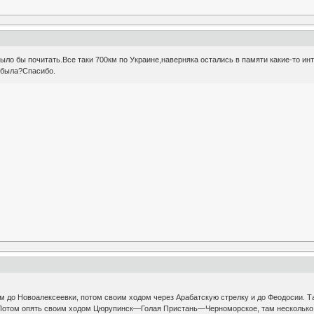
ыло бы почитать.Все таки 700км по Украине,наверняка остались в памяти какие-то и
а была?Спасибо.
м до Новоалексеевки, потом своим ходом через Арабатскую стрелку и до Феодосии. Т
 Потом опять своим ходом Цюрупинск—Голая Пристань—Черноморское, там несколько д