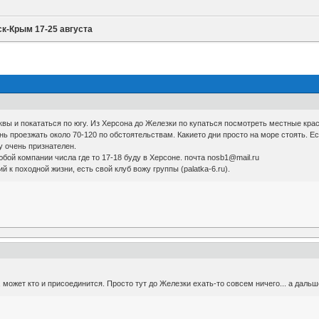
к-Крым 17-25 августа
квы и покататься по югу. Из Херсона до Железки по купаться посмотреть местные кра
ь проезжать около 70-120 по обстоятельствам. Какието дни просто на море стоять. Е
ду очень признателен.
бой компании числа где то 17-18 буду в Херсоне. почта nosb1@mail.ru
 к походной жизни, есть свой клуб вожу группы (palatka-6.ru).
может кто и присоединится. Просто тут до Железки ехать-то совсем ничего... а дальше,