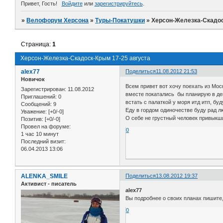
Привет, Гость!
Войдите
или
зарегистрируйтесь
.
»
Велофорум Херсона
»
Туры-Покатушки
»
Херсон-Железка-Скадос
Страница:
1
Херсон-Железка-Скадоск-Крым 17-25 августа
alex77
Поделиться
11.08.2012 21:53
Новичок
Всем привет вот хочу поехать из Мос
Зарегистрирован
: 11.08.2012
вместе покатались бы планирую в ден
Приглашений:
0
встать с палаткой у моря итд итп, бу
Сообщений:
9
Еду в гордом одиночестве буду рад лю
Уважение:
[+0/-0]
О себе не грустный человек привыкший
Позитив:
[+0/-0]
Провел на форуме:
0
1 час 10 минут
Последний визит:
06.04.2013 13:06
ALENKA_SMILE
Поделиться
13.08.2012 19:37
Активист - писатель
alex77
Вы подробнее о своих планах пишите, 
0