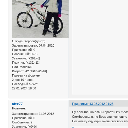
Откуда:
Херсон(центр)
Зарегистрирован
: 07.04.2010
Приглашений:
0
Сообщений:
5676
Уважение:
[+291/-6]
Позитив:
[+137/-11]
Пол:
Женский
Возраст:
42
[1984-03-18]
Провел на форуме:
2 дня 10 часов
Последний визит:
22.01.2024 18:30
alex77
Поделиться
13.08.2012 21:26
Новичок
Ну собственно планы просты Из Желе
Зарегистрирован
: 11.08.2012
Симферополя. по Времени неспешно на
Приглашений:
0
Поскольку еду один очень жёстких пл
Сообщений:
9
Уважение:
[+0/-0]