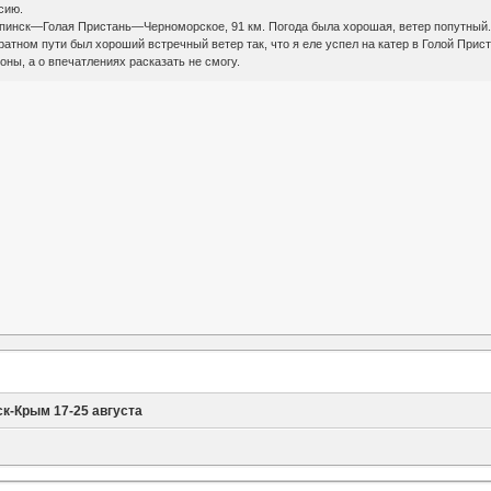
сию.
инск—Голая Пристань—Черноморское, 91 км. Погода была хорошая, ветер попутный. Т
атном пути был хороший встречный ветер так, что я еле успел на катер в Голой Прист
оны, а о впечатлениях расказать не смогу.
к-Крым 17-25 августа