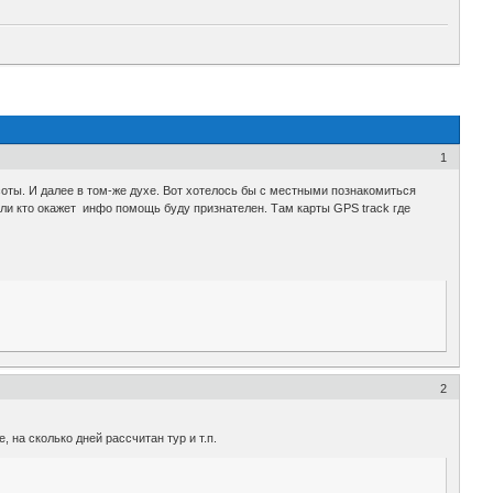
1
соты. И далее в том-же духе. Вот хотелось бы с местными познакомиться
сли кто окажет инфо помощь буду признателен. Там карты GPS track где
2
 на сколько дней рассчитан тур и т.п.