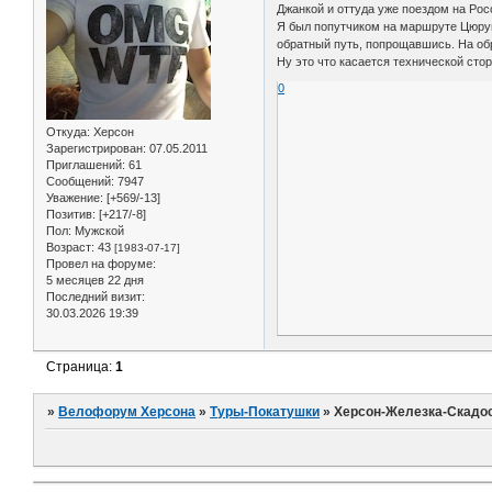
Джанкой и оттуда уже поездом на Рос
Я был попутчиком на маршруте Цюруп
обратный путь, попрощавшись. На обр
Ну это что касается технической стор
0
Откуда:
Херсон
Зарегистрирован
: 07.05.2011
Приглашений:
61
Сообщений:
7947
Уважение:
[+569/-13]
Позитив:
[+217/-8]
Пол:
Мужской
Возраст:
43
[1983-07-17]
Провел на форуме:
5 месяцев 22 дня
Последний визит:
30.03.2026 19:39
Страница:
1
»
Велофорум Херсона
»
Туры-Покатушки
»
Херсон-Железка-Скадос