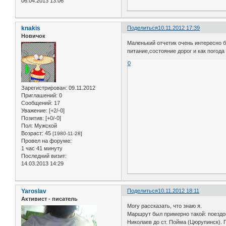
06.04.2013 13:06
knakis
Поделиться
10.11.2012 17:39
Новичок
Маленький отчетик очень интересно б
питание,состояние дорог и как погод
0
Зарегистрирован
: 09.11.2012
Приглашений:
0
Сообщений:
17
Уважение:
[+2/-0]
Позитив:
[+0/-0]
Пол:
Мужской
Возраст:
45
[1980-11-28]
Провел на форуме:
1 час 41 минуту
Последний визит:
14.03.2013 14:29
Yaroslav
Поделиться
10.11.2012 18:11
Активист - писатель
Могу рассказать, что знаю я.
Маршрут был примерно такой: поездо
Николаев до ст. Пойма (Цюрупинск).