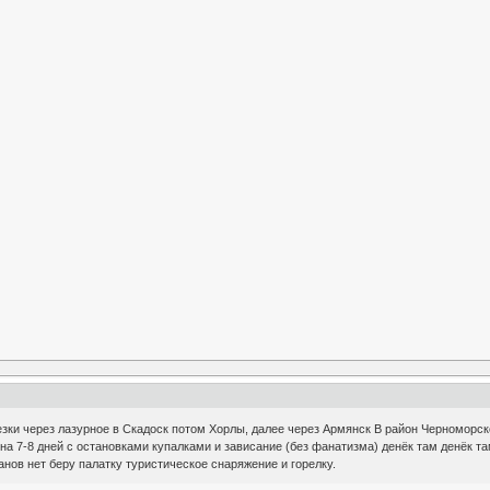
зки через лазурное в Скадоск потом Хорлы, далее через Армянск В район Черноморск
 7-8 дней с остановками купалками и зависание (без фанатизма) денёк там денёк та
анов нет беру палатку туристическое снаряжение и горелку.