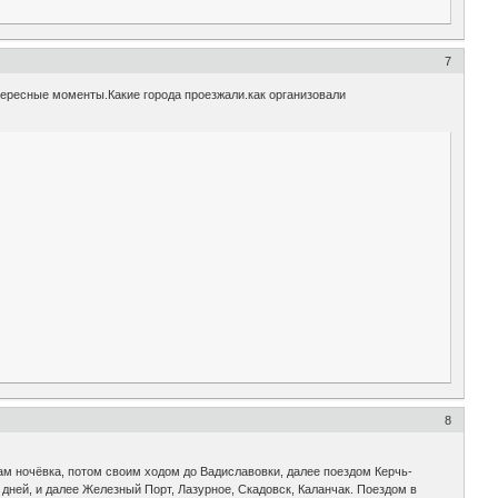
7
нтересные моменты.Какие города проезжали.как организовали
8
ам ночёвка, потом своим ходом до Вадиславовки, далее поездом Керчь-
ней, и далее Железный Порт, Лазурное, Скадовск, Каланчак. Поездом в