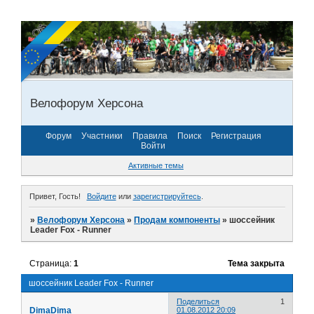
Велофорум Херсона
Форум
Участники
Правила
Поиск
Регистрация
Войти
Активные темы
Привет, Гость!
Войдите
или
зарегистрируйтесь
.
»
Велофорум Херсона
»
Продам компоненты
»
шоссейник
Leader Fox - Runner
Страница:
1
Тема закрыта
шоссейник Leader Fox - Runner
Поделиться
1
DimaDima
01.08.2012 20:09