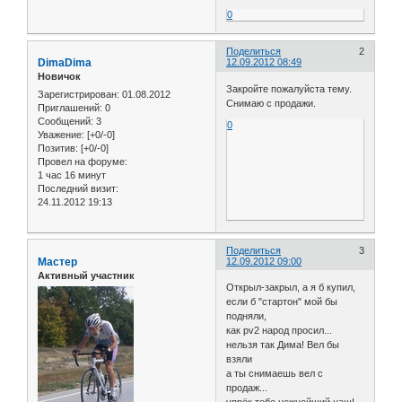
0
Поделиться
2
DimaDima
12.09.2012 08:49
Новичок
Закройте пожалуйста тему.
Зарегистрирован
: 01.08.2012
Снимаю с продажи.
Приглашений:
0
Сообщений:
3
0
Уважение:
[+0/-0]
Позитив:
[+0/-0]
Провел на форуме:
1 час 16 минут
Последний визит:
24.11.2012 19:13
Поделиться
3
Мастер
12.09.2012 09:00
Активный участник
Открыл-закрыл, а я б купил,
если б "стартон" мой бы
подняли,
как pv2 народ просил...
нельзя так Дима! Вел бы
взяли
а ты снимаешь вел с
продаж...