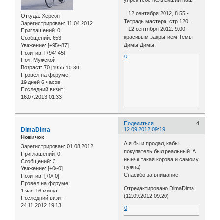
упрёк тебе нежнейший наш!
12 сентября 2012, 8.55 -
Откуда:
Херсон
Тетрадь мастера, стр.120.
Зарегистрирован
: 11.04.2012
12 сентября 2012. 9.00 -
Приглашений:
0
красивым закрытием Темы
Сообщений:
653
Димы-Димы.
Уважение:
[+95/-87]
Позитив:
[+94/-45]
0
Пол:
Мужской
Возраст:
70
[1955-10-30]
Провел на форуме:
19 дней 6 часов
Последний визит:
16.07.2013 01:33
Поделиться
4
DimaDima
12.09.2012 09:19
Новичок
А я бы и продал, кабы
Зарегистрирован
: 01.08.2012
покупатель был реальный. А
Приглашений:
0
нынче такая корова и самому
Сообщений:
3
нужна)
Уважение:
[+0/-0]
Спасибо за внимание!
Позитив:
[+0/-0]
Провел на форуме:
Отредактировано DimaDima
1 час 16 минут
(12.09.2012 09:20)
Последний визит:
24.11.2012 19:13
0