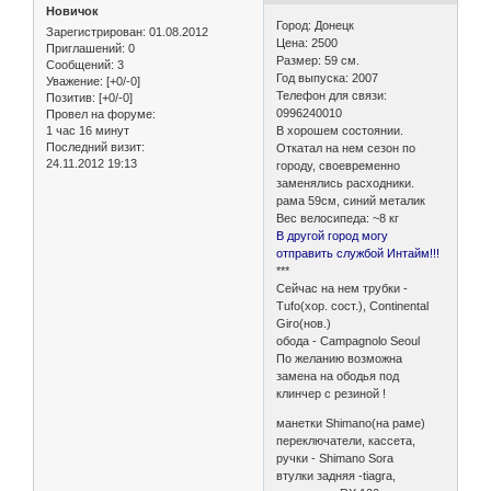
Новичок
Город: Донецк
Зарегистрирован
: 01.08.2012
Цена: 2500
Приглашений:
0
Размер: 59 см.
Сообщений:
3
Год выпуска: 2007
Уважение:
[+0/-0]
Телефон для связи:
Позитив:
[+0/-0]
0996240010
Провел на форуме:
1 час 16 минут
В хорошем состоянии.
Последний визит:
Откатал на нем сезон по
24.11.2012 19:13
городу, своевременно
заменялись расходники.
рама 59см, синий металик
Вес велосипеда: ~8 кг
В другой город могу
отправить службой Интайм!!!
***
Сейчас на нем трубки -
Tufo(хор. сост.), Continental
Giro(нов.)
обода - Campagnolo Seoul
По желанию возможна
замена на ободья под
клинчер с резиной !
манетки Shimano(на раме)
переключатели, кассета,
ручки - Shimano Sora
втулки задняя -tiagra,