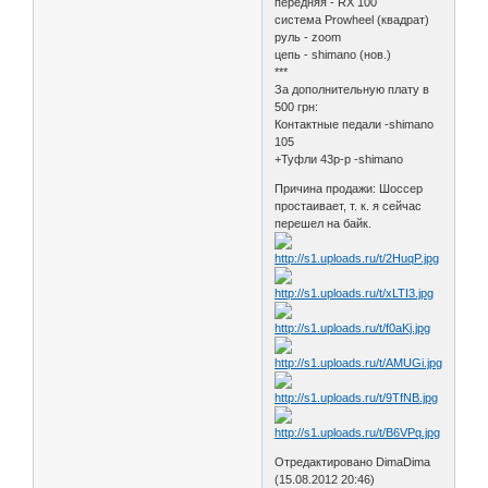
передняя - RX 100
система Prowheel (квадрат)
руль - zoom
цепь - shimano (нов.)
***
За дополнительную плату в
500 грн:
Контактные педали -shimano
105
+Туфли 43р-р -shimano
Причина продажи: Шоссер
простаивает, т. к. я сейчас
перешел на байк.
Отредактировано DimaDima
(15.08.2012 20:46)