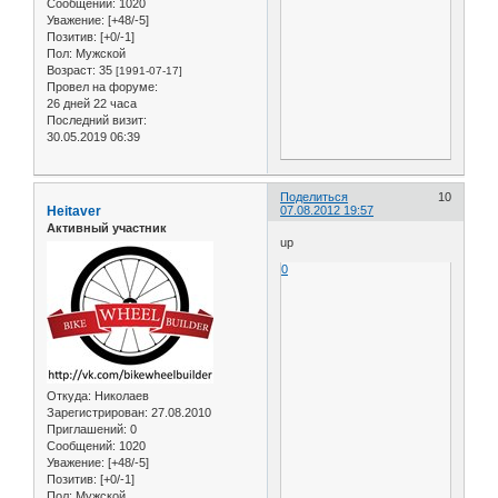
Сообщений:
1020
Уважение:
[+48/-5]
Позитив:
[+0/-1]
Пол:
Мужской
Возраст:
35
[1991-07-17]
Провел на форуме:
26 дней 22 часа
Последний визит:
30.05.2019 06:39
Поделиться
10
Heitaver
07.08.2012 19:57
Активный участник
up
0
Откуда:
Николаев
Зарегистрирован
: 27.08.2010
Приглашений:
0
Сообщений:
1020
Уважение:
[+48/-5]
Позитив:
[+0/-1]
Пол:
Мужской