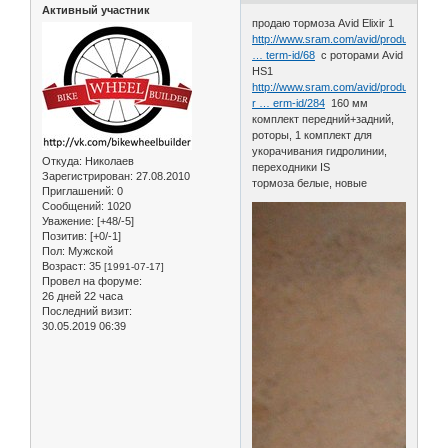
Активный участник
продаю тормоза Avid Elixir 1
http://www.sram.com/avid/products/elixi
… term-id/68
с роторами Avid
HS1
http://www.sram.com/avid/products/hs1
r … erm-id/284
160 мм
комплект передний+задний,
роторы, 1 комплект для
укорачивания гидролинии,
Откуда:
Николаев
переходники IS
Зарегистрирован
: 27.08.2010
тормоза белые, новые
Приглашений:
0
Сообщений:
1020
Уважение:
[+48/-5]
Позитив:
[+0/-1]
Пол:
Мужской
Возраст:
35
[1991-07-17]
Провел на форуме:
26 дней 22 часа
Последний визит:
30.05.2019 06:39