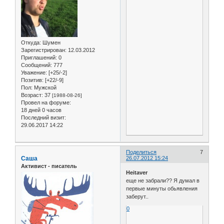
Откуда:
Шумен
Зарегистрирован
: 12.03.2012
Приглашений:
0
Сообщений:
777
Уважение:
[+25/-2]
Позитив:
[+22/-9]
Пол:
Мужской
Возраст:
37
[1988-08-26]
Провел на форуме:
18 дней 0 часов
Последний визит:
29.06.2017 14:22
Поделиться
7
Саша
26.07.2012 15:24
Активист - писатель
Heitaver
еще не забрали?? Я думал в
первые минуты обьявления
заберут..
0