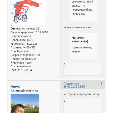
сколько катаны?
видно, что
повреждений нет,
но все же..
учимся читать посты.
Откуда:
ул. Фрунзе 29
Зарегистрирован
: 10.12.2010
Приглашений:
0
Heitaver
Сообщений:
8516
написал(а):
Уважение:
[+510/-19]
Позитив:
[+408/-32]
тормоза белые,
Пол:
Мужской
новые
Возраст:
36
[1990-01-18]
Провел на форуме:
7 месяцев 4 дня
0
Последний визит:
23.08.2018 09:34
Поделиться
6
Morvis
26.07.2012 15:15
Активный участник
ух!хорошее предложение =)
0