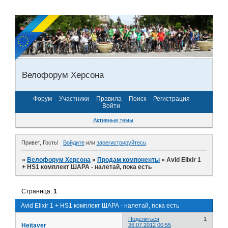
Велофорум Херсона
Форум
Участники
Правила
Поиск
Регистрация
Войти
Активные темы
Привет, Гость!
Войдите
или
зарегистрируйтесь
.
»
Велофорум Херсона
»
Продам компоненты
»
Avid Elixir 1
+ HS1 комплект ШАРА - налетай, пока есть
Страница:
1
Avid Elixir 1 + HS1 комплект ШАРА - налетай, пока есть
Поделиться
1
Heitaver
26.07.2012 00:55