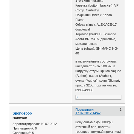
170/175mm cranks
Каретка (bottom bracket): VP
Comp. Cartridge
Покрышки (tires): Kenda
Flame
Обода (rims): ALEX ACE-17
doublewall
Тормоза (brakes): Shimano
Acera BR-M415, дисковые,
механические
Цепь (chain): SHIMANO HG-
40
в отличнейшем состоянии,
наездил от силы 500 км, в
нагрузку отдам: крыло заднее
(Author), насос (Author),
сумку (Author), комп (Sigma).
прошу 3200, торг на месте.
0993249908
0
Поделиться
2
Spongebob
17.07.2012 14:42
Новичок
цену снижаю до 3000грн,
Зарегистрирован
: 10.07.2012
отличный вел, налетай
Приглашений:
0
торопись, покупай прокатись)
Сообщений:
5