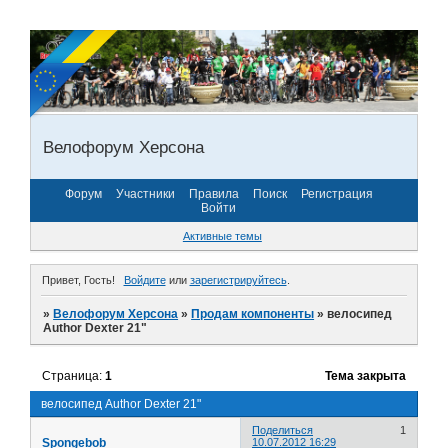
Велофорум Херсона
Форум
Участники
Правила
Поиск
Регистрация
Войти
Активные темы
Привет, Гость!
Войдите
или
зарегистрируйтесь
.
»
Велофорум Херсона
»
Продам компоненты
»
велосипед
Author Dexter 21"
Страница:
1
Тема закрыта
велосипед Author Dexter 21"
Поделиться
1
Spongebob
10.07.2012 16:29