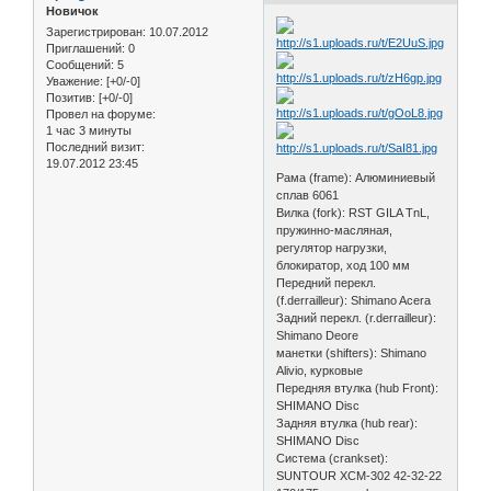
Новичок
Зарегистрирован
: 10.07.2012
Приглашений:
0
Сообщений:
5
Уважение:
[+0/-0]
Позитив:
[+0/-0]
Провел на форуме:
1 час 3 минуты
Последний визит:
19.07.2012 23:45
Рама (frame): Алюминиевый
сплав 6061
Вилка (fork): RST GILA TnL,
пружинно-масляная,
регулятор нагрузки,
блокиратор, ход 100 мм
Передний перекл.
(f.derrailleur): Shimano Acera
Задний перекл. (r.derrailleur):
Shimano Deore
манетки (shifters): Shimano
Alivio, курковые
Передняя втулка (hub Front):
SHIMANO Disc
Задняя втулка (hub rear):
SHIMANO Disc
Система (crankset):
SUNTOUR XCM-302 42-32-22