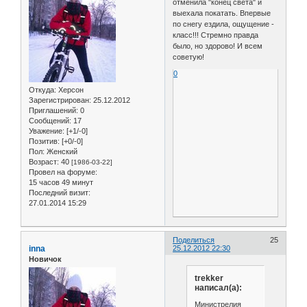
отменила "конец света" и
выехала покатать. Впервые
по снегу ездила, ощущение -
класс!!! Стремно правда
было, но здорово! И всем
советую!
0
Откуда:
Херсон
Зарегистрирован
: 25.12.2012
Приглашений:
0
Сообщений:
17
Уважение:
[+1/-0]
Позитив:
[+0/-0]
Пол:
Женский
Возраст:
40
[1986-03-22]
Провел на форуме:
15 часов 49 минут
Последний визит:
27.01.2014 15:29
Поделиться
25
inna
25.12.2012 22:30
Новичок
trekker
написал(а):
Министрелия