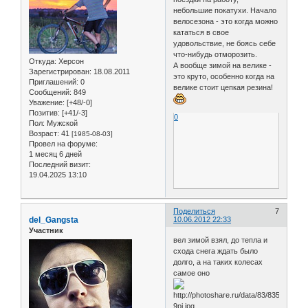
небольшие покатухи. Начало
велосезона - это когда можно
кататься в свое
удовольствие, не боясь себе
что-нибудь отморозить.
Откуда:
Херсон
А вообще зимой на велике -
Зарегистрирован
: 18.08.2011
это круто, особенно когда на
Приглашений:
0
велике стоит цепкая резина!
Сообщений:
849
Уважение:
[+48/-0]
Позитив:
[+41/-3]
0
Пол:
Мужской
Возраст:
41
[1985-08-03]
Провел на форуме:
1 месяц 6 дней
Последний визит:
19.04.2025 13:10
Поделиться
7
del_Gangsta
10.06.2012 22:33
Участник
вел зимой взял, до тепла и
схода снега ждать было
долго, а на таких колесах
самое оно