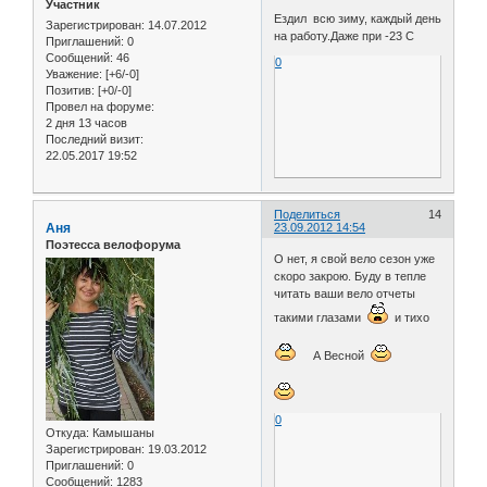
Участник
Ездил всю зиму, каждый день
Зарегистрирован
: 14.07.2012
на работу.Даже при -23 С
Приглашений:
0
Сообщений:
46
0
Уважение:
[+6/-0]
Позитив:
[+0/-0]
Провел на форуме:
2 дня 13 часов
Последний визит:
22.05.2017 19:52
Поделиться
14
Аня
23.09.2012 14:54
Поэтесса велофорума
О нет, я свой вело сезон уже
скоро закрою. Буду в тепле
читать ваши вело отчеты
такими глазами
и тихо
А Весной
0
Откуда:
Камышаны
Зарегистрирован
: 19.03.2012
Приглашений:
0
Сообщений:
1283