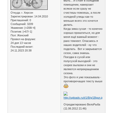
мыть... И стоит в холодном
помещении, намерзает
всякое если сразу не
Откуда:
г. Херсон
счистишь-помоешь, а после
Зарегистрирован
: 14.04.2010
холодной улицы как-то
Приглашений:
0
меньше всего это хочется
Сообщений:
3209
делать.
Уважение:
[+208/-4]
Когда зима сухая - то конечно
Позитив:
[+67/-1]
хорошо прокатиться, но для
Пол:
Женский
меня ещё важный момент -
Провел на форуме:
рано темнеет. Опасаюсь я
24 дня 13 часов
наших водителей - ну что
Последний визит:
поделать. Вот и закрывается
24.11.2023 20:38
сезон, сама знаешь.
Поездки в сухой или
полусухой выходной - это
скорее вылазки и они не
являются непрекращением
сезона.
Это фото я уже показывала -
противоречащее тексту выше
Отредактировано ВелоРыба
(11.06.2012 21:46)