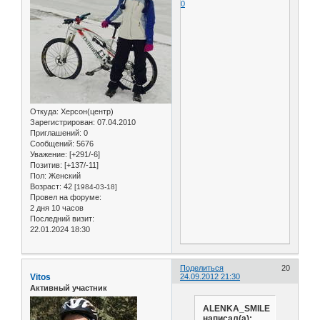
0
Откуда:
Херсон(центр)
Зарегистрирован
: 07.04.2010
Приглашений:
0
Сообщений:
5676
Уважение:
[+291/-6]
Позитив:
[+137/-11]
Пол:
Женский
Возраст:
42
[1984-03-18]
Провел на форуме:
2 дня 10 часов
Последний визит:
22.01.2024 18:30
Поделиться
20
Vitos
24.09.2012 21:30
Активный участник
ALENKA_SMILE
написал(а):