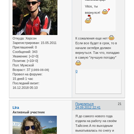
Vitos, ты
вернулся!
Откуда:
Херсон
К сожаления еще нет
Зарегистрирован
: 15.05.2011
Если все будет в срок, то в
Приглашений:
0
начале октября должен
Сообщений:
343
вернуться. Так что, попадаю
Уважение:
[+2/-0]
в самую "лучшую погодку"
Позитив:
[+10/-0]
Пол:
Мужской
Возраст:
37
[1989-08-08]
0
Провел на форуме:
15 дней 1 час
Последний визит:
16.12.2018 05:10
Поделиться
21
LIra
24.09.2012 22:41
Активный участник
Я до самого нового года
ездила на работу на своём
Тайсоне.А по выходным
выкатывалась по снегу и