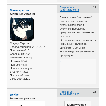
Поделиться
22
Министрелия
24.09.2012 23:36
Активный участник
А вот я очень "мерзлячая".
Зимой хожу в длинном
пуховике или даже в
дубленке. Вообще не
представляю, как залезть на
вел плюс
обувь..кроссовки..непривычно..я
Откуда:
Херсон
ношу зимой сапоги на
Зарегистрирован
: 22.04.2012
цигейке))))а денег на
Приглашений:
0
велоодежду специальную не
Сообщений:
292
предвидется
Уважение:
[+16/-3]
0
Позитив:
[+57/-5]
Пол:
Женский
Провел на форуме:
17 дней 4 часа
Последний визит:
24.09.2016 20:31
Поделиться
23
trekker
24.09.2012 23:47
Активный участник
Министрелия