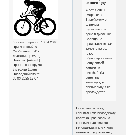
написал(а):
А вот я очень
"мерзлячая".
Зимой хожу в
длинном
пуховике или
даже в дубленке.
Вообще не
Зарегистрирован
: 19.04.2010
представляю, как
Приглашений:
0
залезть на вел
Сообщений:
1449
плюс
Уважение:
[+98/-9]
обувь..кроссовки..непривычно..
Позитив:
[+97/-35]
ношу зимой
Провел на форуме:
сапоги на
2 месяца 1 день
цигейке))))а
Последний визит:
денег на
05.03.2025 17:07
велоодежду
специальную не
предвидется
Насколько я вижу,
специальную велоодежду
носят как раз летом, а
специальная зимняя
велоодежда мало у кого
имеется. Ну, разве что,