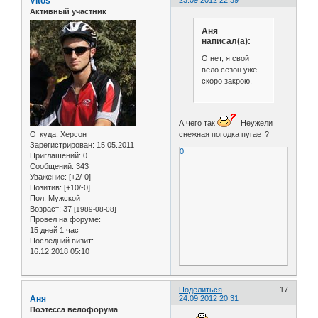
Vitos
Активный участник
Аня
написал(а):
О нет, я свой
вело сезон уже
скоро закрою.
А чего так
Неужели
Откуда:
Херсон
снежная погодка пугает?
Зарегистрирован
: 15.05.2011
0
Приглашений:
0
Сообщений:
343
Уважение:
[+2/-0]
Позитив:
[+10/-0]
Пол:
Мужской
Возраст:
37
[1989-08-08]
Провел на форуме:
15 дней 1 час
Последний визит:
16.12.2018 05:10
Поделиться
17
Аня
24.09.2012 20:31
Поэтесса велофорума