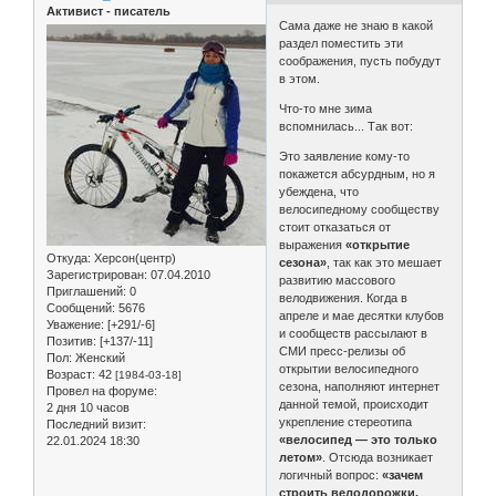
Активист - писатель
Сама даже не знаю в какой
раздел поместить эти
соображения, пусть побудут
в этом.
Что-то мне зима
вспомнилась... Так вот:
Это заявление кому-то
покажется абсурдным, но я
убеждена, что
велосипедному сообществу
стоит отказаться от
выражения
«открытие
Откуда:
Херсон(центр)
сезона»
, так как это мешает
Зарегистрирован
: 07.04.2010
развитию массового
Приглашений:
0
велодвижения. Когда в
Сообщений:
5676
апреле и мае десятки клубов
Уважение:
[+291/-6]
и сообществ рассылают в
Позитив:
[+137/-11]
СМИ пресс-релизы об
Пол:
Женский
открытии велосипедного
Возраст:
42
[1984-03-18]
сезона, наполняют интернет
Провел на форуме:
данной темой, происходит
2 дня 10 часов
укрепление стереотипа
Последний визит:
«велосипед — это только
22.01.2024 18:30
летом»
. Отсюда возникает
логичный вопрос:
«зачем
строить велодорожки,