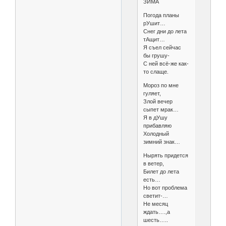
ЗИМА
Погода планы
рУшит…
Снег дни до лета
тАщит…
Я съел сейчас
бы грушу-
С ней всё-же как-
то слаще.
Мороз по мне
гуляет,
Злой вечер
сыпет мрак…
Я в дУшу
прибавляю
Холодный
зимний знак…
Нырять придется
в ветер,
Билет до лета
есть…
Но вот проблема
светит-…
Не месяц
ждать….,а
шесть…..