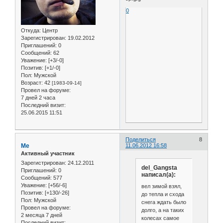
0
Откуда:
Центр
Зарегистрирован
: 19.02.2012
Приглашений:
0
Сообщений:
62
Уважение:
[+3/-0]
Позитив:
[+1/-0]
Пол:
Мужской
Возраст:
42
[1983-09-14]
Провел на форуме:
7 дней 2 часа
Последний визит:
25.06.2015 11:51
Поделиться
8
Me
11.06.2012 16:58
Активный участник
Зарегистрирован
: 24.12.2011
del_Gangsta
Приглашений:
0
написал(а):
Сообщений:
577
Уважение:
[+56/-6]
вел зимой взял,
Позитив:
[+130/-26]
до тепла и схода
Пол:
Мужской
снега ждать было
Провел на форуме:
долго, а на таких
2 месяца 7 дней
колесах самое
Последний визит: