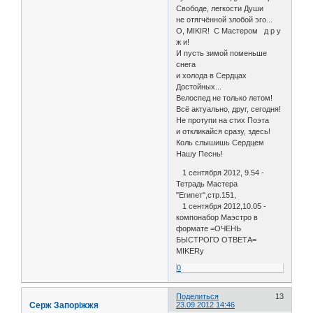
Свободе, легкости Души
не отягчённой злобой эго...
О, MIKIR! С Мастером д р у
ж и!
И пусть зимой поменьше
снега
и холода в Сердцах
Достойных...
Велоспед не только летом!
Всё актуально, друг, сегодня!
Не протупи на стих Поэта
и откликайся сразу, здесь!
Коль слышишь Сердцем
Нашу Песнь!
1 сентября 2012, 9.54 -
Тетрадь Мастера
"Египет",стр.151,
1 сентября 2012,10.05 -
компонабор Маэстро в
формате =ОЧЕНЬ
БЫСТРОГО ОТВЕТА=
MIKERy
0
Поделиться
13
Серж Запоріжжя
23.09.2012 14:46