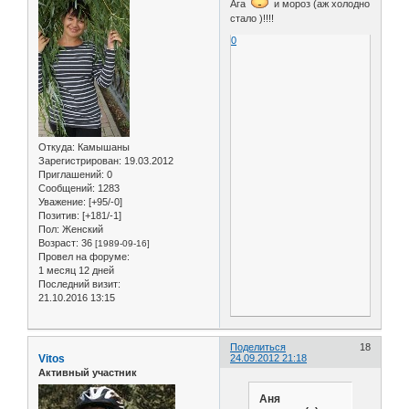
Ага
и мороз (аж холодно
стало )!!!!
0
Откуда:
Камышаны
Зарегистрирован
: 19.03.2012
Приглашений:
0
Сообщений:
1283
Уважение:
[+95/-0]
Позитив:
[+181/-1]
Пол:
Женский
Возраст:
36
[1989-09-16]
Провел на форуме:
1 месяц 12 дней
Последний визит:
21.10.2016 13:15
Поделиться
18
Vitos
24.09.2012 21:18
Активный участник
Аня