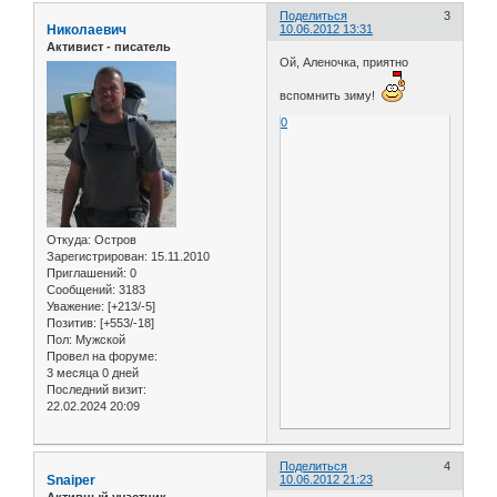
Поделиться
3
Николаевич
10.06.2012 13:31
Активист - писатель
Ой, Аленочка, приятно
вспомнить зиму!
0
Откуда:
Остров
Зарегистрирован
: 15.11.2010
Приглашений:
0
Сообщений:
3183
Уважение:
[+213/-5]
Позитив:
[+553/-18]
Пол:
Мужской
Провел на форуме:
3 месяца 0 дней
Последний визит:
22.02.2024 20:09
Поделиться
4
Snaiper
10.06.2012 21:23
Активный участник