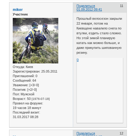
Поделиться
11
miker
01.09.2012 09:41
Участник
Прошлый велосезон закрыли
22 января, потом на
Киевщене навалило снега по
втулки, ездить стало сложно.
Но этой зимой планирую
катать как можно больше, и
даже прикупить шипованную
резину.
0
Откуда:
Киев
Зарегистрирован
: 25.05.2011
Приглашений:
0
Сообщений:
64
Уважение:
[+3/-0]
Позитив:
[+2/-0]
Пол:
Мужской
Возраст:
50
[1976-07-18]
Провел на форуме:
19 часов 18 минут
Последний визит:
31.03.2017 08:28
Поделиться
12