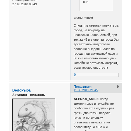
оно
27.10.2018 08:49
аналогично))
Открытие сезона - поехать за
город, на природу на
несколько часов. Зимой, при
тех же -5 и в снег за город без
достаточной подготовки
особо не выедешь. Зато по
городу при аккуратной езде и
30 кил намотать можно, да и
кофейные автоматы согреют,
если термос опустеет)
0
Поделиться
9
ВелоРыба
11.06.2012 21:45
Активист - писатель
ALENKA_SMILE
, когда
зимняя грязь и гололёд, не
особо хочется ездить - раз
грязь, два грязь, неделю
грязь, и потихоньку
отвыкаешь выезжать на
велосипеде. А ещё ж и