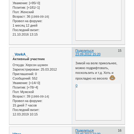
Уважение:
[+95/-0]
Позитив:
[+181/-1]
Пол:
Женский
Возраст:
36
[1989-09-16]
Провел на форуме:
1 месяц 12 дней
Последний визит:
21.10.2016 13:15
Поделиться
15
_VovkA_
23.09.2012 15:20
Активный участник
Зимой на веле прикольнее,
Откуда:
Херсон шумен
можно подрифтовать,
Зарегистрирован
: 25.03.2012
поскользить и т.д. Хоть и
Приглашений:
0
Сообщений:
552
прохладно но весело
Уважение:
[+14/-0]
0
Позитив:
[+78/-4]
Пол:
Мужской
Возраст:
39
[1986-09-14]
Провел на форуме:
15 дней 7 часов
Последний визит:
12.03.2019 10:15
Поделиться
16
23.09.2012 22:39