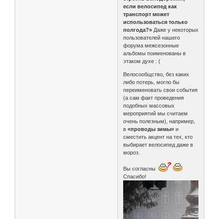
если велосипед как
транспорт может
использоваться только
полгода?»
Даже у некоторых
пользователей нашего
форума межсезонные
альбомы поименованы в
этаком духе : (
Велосообщство, без каких
либо потерь, могло бы
переименовать свои события
(а сам факт проведения
подобных массовых
мероприятий мы считаем
очень полезным), например,
в
«проводы зимы»
и
сместить акцент на тех, кто
выбирает велосипед даже в
мороз.
Вы согласны
Спасибо!