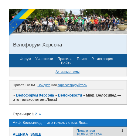
Велофорум Херсона
Форум
Участники
Правила
Поиск
Регистрация
Войти
Активные темы
Привет, Гость!
Войдите
или
зарегистрируйтесь
.
»
Велофорум Херсона
»
Велоновости
»
Миф. Велосипед —
это только летом. Ложь!
Страница:
1
2
»
Миф. Велосипед — это только летом. Ложь!
Поделиться
1
ALENKA_SMILE
10.06.2012 11:54