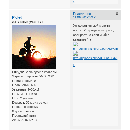
0
Поделиться
10
Pigled
11.06.2012 23:25
Активный участник
Хе-хе вот он мой монстр
после -26 градусов мороза,
собирает на себя иней в
квартире )))
0
Откуда:
Велоклуб г. Черкассы
Зарегистрирован
: 25.08.2011
Приглашений:
0
Сообщений:
692
Уважение:
[+58/-1]
Позитив:
[+14/-0]
Пол:
Мужской
Возраст:
53
[1973-05-01]
Провел на форуме:
6 дней 5 часов
Последний визит:
29.05.2016 13:13