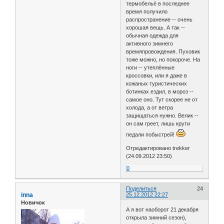
термобельё в последнее
время получило
распространение -- очень
хорошая вещь. А так --
обычная одежда для
активного зимнего
времяпровождения. Пуховик
тоже можно, но покороче. На
ноги -- утеплённые
кроссовки, или я даже в
кожаных туристических
ботинках ездил, в мороз --
самое оно. Тут скорее не от
холода, а от ветра
защищаться нужно. Велик --
он сам греет, лишь крути
педали побыстрей!
Отредактировано trekker
(24.09.2012 23:50)
0
Поделиться
24
inna
25.12.2012 22:27
Новичок
А я вот наоборот 21 декабря
открыла зимний сезон),