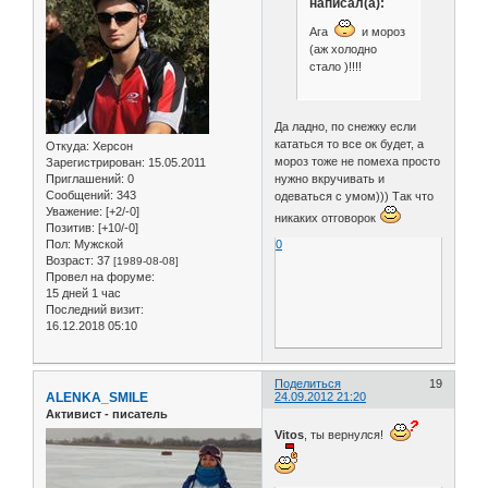
написал(а):
Ага
и мороз
(аж холодно
стало )!!!!
Да ладно, по снежку если
кататься то все ок будет, а
Откуда:
Херсон
мороз тоже не помеха просто
Зарегистрирован
: 15.05.2011
Приглашений:
0
нужно вкручивать и
Сообщений:
343
одеваться с умом))) Так что
Уважение:
[+2/-0]
никаких отговорок
Позитив:
[+10/-0]
Пол:
Мужской
0
Возраст:
37
[1989-08-08]
Провел на форуме:
15 дней 1 час
Последний визит:
16.12.2018 05:10
Поделиться
19
ALENKA_SMILE
24.09.2012 21:20
Активист - писатель
Vitos
, ты вернулся!