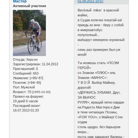
Мастер
01.09.2012 10:07
Активный участник
Весёлый miker в красной
майке,
в Судак колечко покатай-ка!
приедь ко мне - беру с собой
в микроавтобус
полуполный...
маhшрут немерено огромный
-
семь раз промерен был уж
мной!
Откуда:
Херсон
Ты можешь стать =ПОЭМ
Зарегистрирован
: 11.04.2012
ГЕРОЙ=
Приглашений:
0
со Знаком =ПЛЮС= иль
Сообщений:
653
Знаком =МИНУС=:
Уважение:
[+95/-87]
Позитив:
[+94/-45]
Т В О Й Выбор Майкер,
Пол:
Мужской
дорогой!
Возраст:
70
[1955-10-30]
=ДЕРЖИСЬ ЗУБАМИ, Друг,
Провел на форуме:
ЗА ВЫНОС
19 дней 6 часов
РУЛЯ!=, вращай легко кардан
Последний визит:
на Радость Мастера и Дам
16.07.2013 01:33
в тени читающих Поэмы,
=FOR YOU=, о Майкер! Стих
отдам
столь щедро. без барьеров
меры...
пусть нам завидуют Валеры -