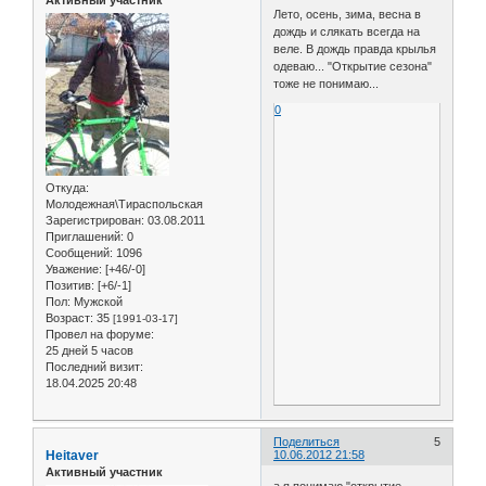
Лето, осень, зима, весна в
дождь и слякать всегда на
веле. В дождь правда крылья
одеваю... "Открытие сезона"
тоже не понимаю...
0
Откуда:
Молодежная\Тираспольская
Зарегистрирован
: 03.08.2011
Приглашений:
0
Сообщений:
1096
Уважение:
[+46/-0]
Позитив:
[+6/-1]
Пол:
Мужской
Возраст:
35
[1991-03-17]
Провел на форуме:
25 дней 5 часов
Последний визит:
18.04.2025 20:48
Поделиться
5
Heitaver
10.06.2012 21:58
Активный участник