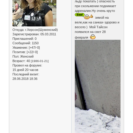
льду покатать ) опасность
при скольжении поднимает
адреналин.Ну очень круто
зимой на
веле,как на санках-здорово и
весело ) Мой Тайсон
Откуда:
г.Херсон(Шуменский)
появился на свет 28
Зарегистрирован
: 05.03.2011
февраля
Приглашений:
0
Сообщений:
1150
Уважение:
[+47/-0]
Позитив:
[+22/-0]
Пол:
Женский
Возраст:
40
[1986-01-21]
Провел на форуме:
15 дней 20 часов
Последний визит:
28.06.2018 18:36