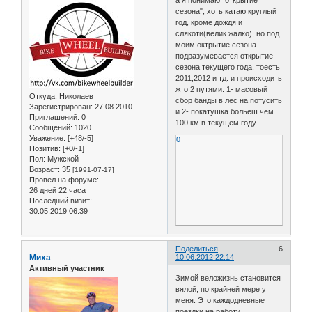
а я понимаю "открытие
сезона", хоть катаю круглый
год, кроме дождя и
слякоти(велик жалко), но под
моим октрытие сезона
подразумевается открытие
сезона текущего года, тоесть
2011,2012 и тд. и происходить
жто 2 путями: 1- масовый
Откуда:
Николаев
сбор банды в лес на потусить
Зарегистрирован
: 27.08.2010
и 2- покатушка больеш чем
Приглашений:
0
100 км в текущем году
Сообщений:
1020
Уважение:
[+48/-5]
0
Позитив:
[+0/-1]
Пол:
Мужской
Возраст:
35
[1991-07-17]
Провел на форуме:
26 дней 22 часа
Последний визит:
30.05.2019 06:39
Поделиться
6
Миха
10.06.2012 22:14
Активный участник
Зимой веложизнь становится
вялой, по крайней мере у
меня. Это каждодневные
поездки на работу,