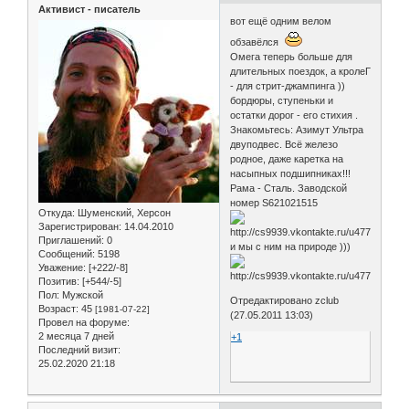
Активист - писатель
вот ещё одним велом
обзавёлся
Омега теперь больше для
длительных поездок, а кролеГ
- для стрит-джампинга ))
бордюры, ступеньки и
остатки дорог - его стихия .
Знакомьтесь: Азимут Ультра
двуподвес. Всё железо
родное, даже каретка на
насыпных подшипниках!!!
Рама - Сталь. Заводской
номер S621021515
Откуда:
Шуменский, Херсон
Зарегистрирован
: 14.04.2010
Приглашений:
0
и мы с ним на природе )))
Сообщений:
5198
Уважение:
[+222/-8]
Позитив:
[+544/-5]
Пол:
Мужской
Отредактировано zclub
Возраст:
45
[1981-07-22]
(27.05.2011 13:03)
Провел на форуме:
2 месяца 7 дней
+1
Последний визит:
25.02.2020 21:18