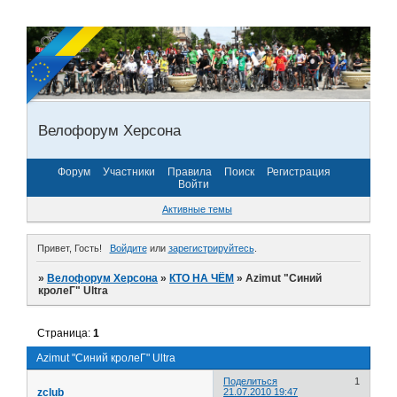
Велофорум Херсона
Форум
Участники
Правила
Поиск
Регистрация
Войти
Активные темы
Привет, Гость!
Войдите
или
зарегистрируйтесь
.
»
Велофорум Херсона
»
КТО НА ЧЁМ
»
Azimut "Синий
кролеГ" Ultra
Страница:
1
Azimut "Синий кролеГ" Ultra
Поделиться
1
zclub
21.07.2010 19:47