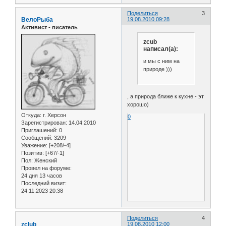
Поделиться
3
ВелоРыба
19.08.2010 09:28
Активист - писатель
zcub
написал(а):
и мы с ним на
природе )))
, а природа ближе к кухне - эт
хорошо)
Откуда:
г. Херсон
0
Зарегистрирован
: 14.04.2010
Приглашений:
0
Сообщений:
3209
Уважение:
[+208/-4]
Позитив:
[+67/-1]
Пол:
Женский
Провел на форуме:
24 дня 13 часов
Последний визит:
24.11.2023 20:38
Поделиться
4
zclub
19.08.2010 12:00