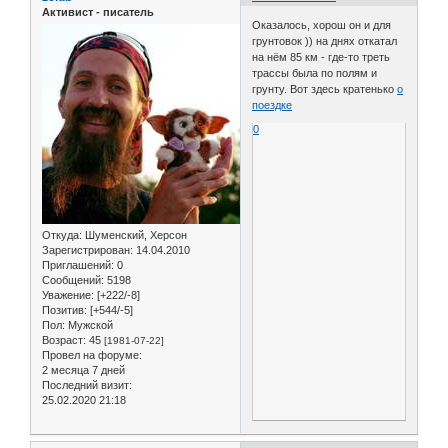
Активист - писатель
Оказалось, хорош он и для
грунтовок )) на днях откатал
на нём 85 км - где-то треть
трассы была по полям и
грунту. Вот здесь кратенько
о
поездке
0
Откуда:
Шуменский, Херсон
Зарегистрирован
: 14.04.2010
Приглашений:
0
Сообщений:
5198
Уважение:
[+222/-8]
Позитив:
[+544/-5]
Пол:
Мужской
Возраст:
45
[1981-07-22]
Провел на форуме:
2 месяца 7 дней
Последний визит:
25.02.2020 21:18