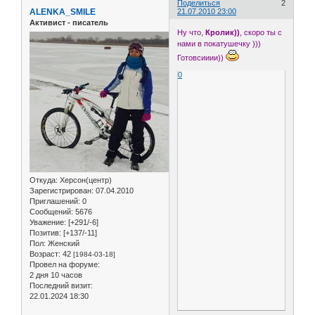
Поделиться
2
ALENKA_SMILE
21.07.2010 23:00
Активист - писатель
Ну что,
Кролик))
, скоро ты с
нами в покатушечку )))
Готовсииии))
0
Откуда:
Херсон(центр)
Зарегистрирован
: 07.04.2010
Приглашений:
0
Сообщений:
5676
Уважение:
[+291/-6]
Позитив:
[+137/-11]
Пол:
Женский
Возраст:
42
[1984-03-18]
Провел на форуме:
2 дня 10 часов
Последний визит:
22.01.2024 18:30