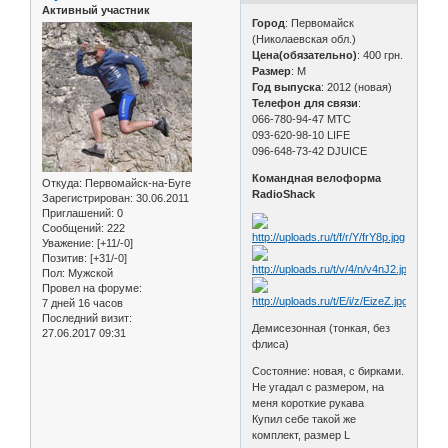
Активный участник
Город
: Первомайск
(Николаевская обл.)
Цена(обязательно)
: 400 грн.
Размер
: М
Год выпуска
: 2012 (новая)
Телефон для связи
:
066-780-94-47 МТС
093-620-98-10 LIFE
096-648-73-42 DJUICE
Командная велоформа
Откуда:
Первомайск-на-Буге
RadioShack
Зарегистрирован
: 30.06.2011
Приглашений:
0
Сообщений:
222
Уважение:
[+11/-0]
Позитив:
[+31/-0]
Пол:
Мужской
Провел на форуме:
7 дней 16 часов
Последний визит:
Демисезонная (тонкая, без
27.06.2017 09:31
флиса)
Состояние: новая, с бирками.
Не угадал с размером, на
меня короткие рукава
Купил себе такой же
комплект, размер L