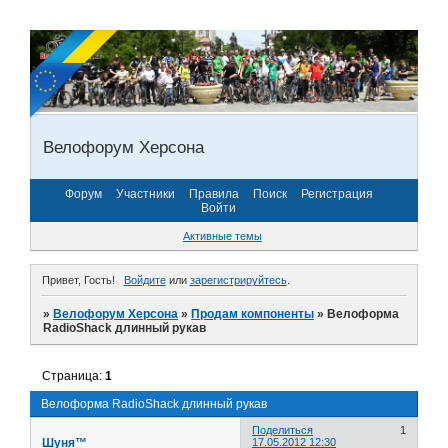
Велофорум Херсона
Форум
Участники
Правила
Поиск
Регистрация
Войти
Активные темы
Привет, Гость!
Войдите
или
зарегистрируйтесь
.
»
Велофорум Херсона
»
Продам компоненты
»
Велоформа
RadioShack длинный рукав
Страница:
1
Велоформа RadioShack длинный рукав
Поделиться
1
Шуня™
17.05.2012 12:30