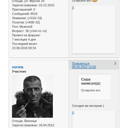
Огласите его
Откуда:
ул. Фрунзе 29
Зарегистрирован
: 10.12.2010
0
Приглашений:
0
Сообщений:
8516
Уважение:
[+510/-19]
Позитив:
[+408/-32]
Пол:
Мужской
Возраст:
36
[1990-01-18]
Провел на форуме:
7 месяцев 4 дня
Последний визит:
23.08.2018 09:34
Поделиться
3
vorona
09.05.2012 13:55
Участник
Саша
написал(а):
Огласите его
Cегодня же вечером )
0
Откуда:
Винница
Зарегистрирован
: 18.04.2012