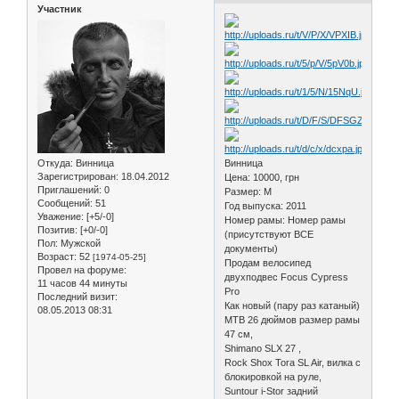
Участник
Откуда:
Винница
Винница
Зарегистрирован
: 18.04.2012
Цена: 10000, грн
Приглашений:
0
Размер: M
Сообщений:
51
Год выпуска: 2011
Уважение:
[+5/-0]
Номер рамы: Номер рамы
Позитив:
[+0/-0]
(присутствуют ВСЕ
Пол:
Мужской
документы)
Возраст:
52
[1974-05-25]
Продам велосипед
Провел на форуме:
двухподвес Focus Cypress
11 часов 44 минуты
Pro
Последний визит:
Как новый (пару раз катаный)
08.05.2013 08:31
MTB 26 дюймов размер рамы
47 см,
Shimano SLX 27 ,
Rock Shox Tora SL Air, вилка с
блокировкой на руле,
Suntour i-Stor задний