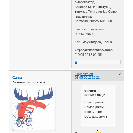
амортизатор,
Shimanо М-443 шатуны,
тормоза Tektro Auriga Comp
гидравлика,
Schwalbe Nobby Nic шин
Писать в личку или
0674307959
Теги: двухподвес, Focus
Отредактировано vorona
(10.05.2012 00:48)
0
Поделиться
2
Саша
09.05.2012 13:22
Активист - писатель
vorona
написал(а):
Номер рамы:
Номер рамы
(присутствуют
ВСЕ документы)