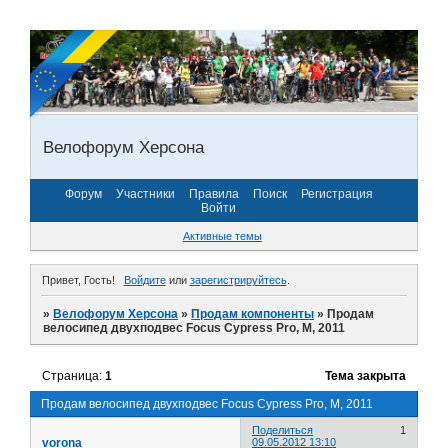
Велофорум Херсона
Форум
Участники
Правила
Поиск
Регистрация
Войти
Активные темы
Привет, Гость!
Войдите
или
зарегистрируйтесь
.
»
Велофорум Херсона
»
Продам компоненты
»
Продам
велосипед двухподвес Focus Cypress Pro, М, 2011
Страница:
1
Тема закрыта
Продам велосипед двухподвес Focus Cypress Pro, М, 2011
Поделиться
1
vorona
09.05.2012 13:10