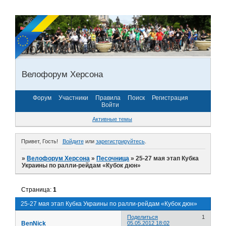
Велофорум Херсона
Форум
Участники
Правила
Поиск
Регистрация
Войти
Активные темы
Привет, Гость!
Войдите
или
зарегистрируйтесь
.
»
Велофорум Херсона
»
Песочница
»
25-27 мая этап Кубка
Украины по ралли-рейдам «Кубок дюн»
Страница:
1
25-27 мая этап Кубка Украины по ралли-рейдам «Кубок дюн»
Поделиться
1
BenNick
05.05.2012 18:02