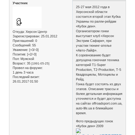
Участник
25-27 мая 2012 года в
Херсонской области
состоится второй этап Кубка
Украины по ралли-рейдам
«Кубок дюн».
Организатором гонки
Откуда:
Херсон Центр
выступает клуб «Херсон
Зарегистрирован
: 25.01.2012
Приглашений:
0
Экстрим Сафари», при
Сообщений:
55
участии тюнинг-ателье
Уважение:
[+3/-0]
«Авто-Лайф».
Позитив:
[+2/-0]
К соревнованию будет
Пол:
Мужской
допущена гоночная техника
Возраст:
35
[1991-05-25]
категорий Т1-Super
Провел на форуме:
Production, Т2-Production, Т-5
1 день 3 часа
Квадроциклы, Мотоциклы и
Последний визит:
Рейд.
26.01.2017 01:50
Гонка будет состоять из двух
этапов. Описание трассы и
более детальная информация
уточняется и будет доступна
на сайтах offroadsport.com.ua,
auto-life.ua в ближайшее
время.
Фото предыдущих гонок
«Кубок дюн» 2009