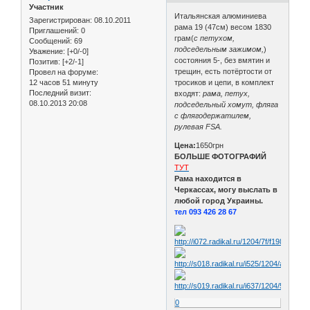
Участник
Итальянская алюминиева
Зарегистрирован
: 08.10.2011
рама 19 (47см) весом 1830
Приглашений:
0
грам(
с петухом,
Сообщений:
69
подседельным зажимом,
)
Уважение:
[+0/-0]
состояния 5-, без вмятин и
Позитив:
[+2/-1]
трещин, есть потёртости от
Провел на форуме:
12 часов 51 минуту
тросиков и цепи, в комплект
Последний визит:
входят:
рама, петух,
08.10.2013 20:08
подседельный хомут, фляга
с флягодержатилем,
рулевая FSA.
Цена:
1650грн
БОЛЬШЕ ФОТОГРАФИЙ
ТУТ
Рама находится в
Черкассах, могу выслать в
любой город Украины.
тел 093 426 28 67
0