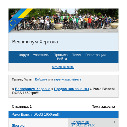
Велофорум Херсона
Форум
Участники
Правила
Поиск
Регистрация
Войти
Активные темы
Привет, Гость!
Войдите
или
зарегистрируйтесь
.
»
Велофорум Херсона
»
Продам компоненты
»
Рама Bianchi
DOSS 1650грн!!!
Страница:
1
Тема закрыта
Рама Bianchi DOSS 1650грн!!!
Поделиться
1
Skorpion
27.04.2012 23:06