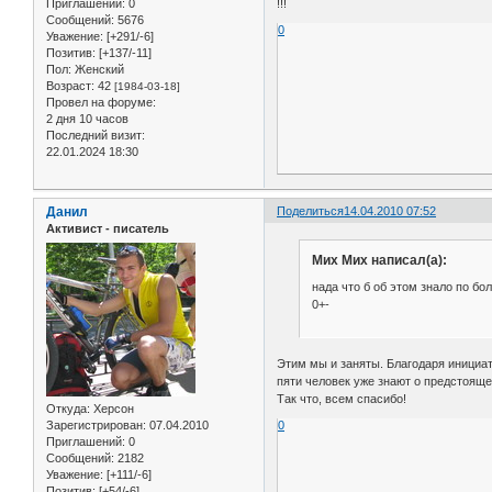
!!!
Приглашений:
0
Сообщений:
5676
0
Уважение:
[+291/-6]
Позитив:
[+137/-11]
Пол:
Женский
Возраст:
42
[1984-03-18]
Провел на форуме:
2 дня 10 часов
Последний визит:
22.01.2024 18:30
Данил
Поделиться
14.04.2010 07:52
Активист - писатель
Мих Мих написал(а):
нада что б об этом знало по бо
0+-
Этим мы и заняты. Благодаря инициат
пяти человек уже знают о предстоящ
Так что, всем спасибо!
Откуда:
Херсон
Зарегистрирован
: 07.04.2010
0
Приглашений:
0
Сообщений:
2182
Уважение:
[+111/-6]
Позитив:
[+54/-6]