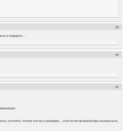
39
но и недорого....
40
41
и временем
ги, уточнять точное кол-во и размеры....хотя если организаторы возьмуться,