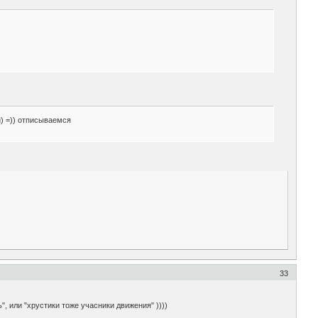
) =)) отписываемся
33
 или "хрустики тоже учасники движения" ))))