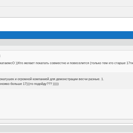
:
атаемсО ))Кто желает покатать совместно и повеселится (только тем кто старше 17ти
окатушек и огромной компанией для демонстрации весчи разные. 1.
ножко больше 17)))то подойду??? )))))