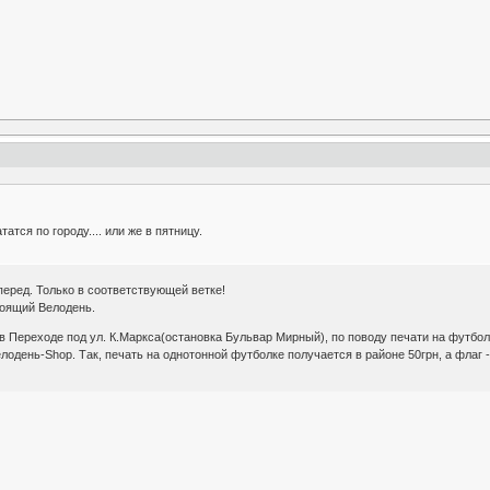
атся по городу.... или же в пятницу.
перед. Только в соответствующей ветке!
тоящий Велодень.
в Переходе под ул. К.Маркса(остановка Бульвар Мирный), по поводу печати на футболк
лодень-Shop. Так, печать на однотонной футболке получается в районе 50грн, а флаг -