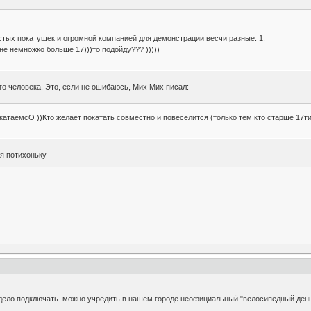
стых покатушек и огромной компанией для демонстрации весчи разные. 1.
не немножко больше 17)))то подойду??? )))))
ого человека. Это, если не ошибаюсь, Мих Мих писал:
атаемсО ))Кто желает покатать совместно и повеселится (только тем кто старше 17ти
я потихоньку
дело подключать. можно учредить в нашем городе неофициальный "велосипедный день",