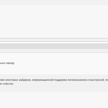
льше народу
иве некоторых райдеров, информационной поддержке веломагазинов и мастерской, пер
ем событии.