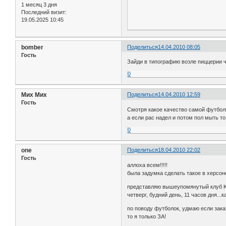
1 месяц 3 дня
Последний визит:
19.05.2025 10:45
bomber
Поделиться
14.04.2010 08:05
Гость
Зайди в типографию возле пиццерии ч
0
Мих Мих
Поделиться
14.04.2010 12:59
Гость
Смотря какое качество самой футболки
а если рас надел и потом пол мыть то 
0
one
Поделиться
18.04.2010 22:02
Гость
аллоха всем!!!!!
была задумка сделать такое в херсоне
представляю вышеупомянутый клуб KAV
четверг, будний день, 11 часов дня..
по поводу футболок, удмаю если зака
то я только ЗА!