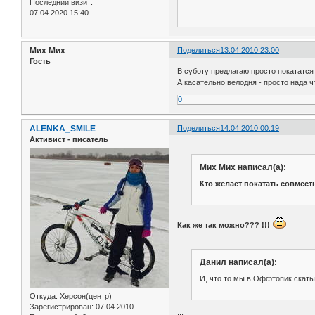
Последний визит:
07.04.2020 15:40
Мих Мих
Поделиться
13.04.2010 23:00
Гость
В суботу предлагаю просто покататся п
А касательно велодня - просто нада ч
0
ALENKA_SMILE
Поделиться
14.04.2010 00:19
Активист - писатель
Мих Мих написал(а):
Кто желает покатать совместн
Как же так можно??? !!!
Данил написал(а):
И, что то мы в Оффтопик скат
Откуда:
Херсон(центр)
Зарегистрирован
: 07.04.2010