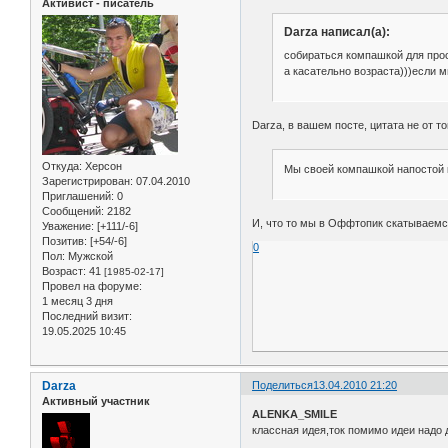
Активист - писатель
Darza написал(а):
собираться компашкой для про
а касательно возраста)))если м
Darza, в вашем посте, цитата не от т
Откуда:
Херсон
Мы своей компашкой напостой к
Зарегистрирован
: 07.04.2010
Приглашений:
0
Сообщений:
2182
И, что то мы в Оффтопик скатываемс
Уважение:
[+111/-6]
Позитив:
[+54/-6]
0
Пол:
Мужской
Возраст:
41
[1985-02-17]
Провел на форуме:
1 месяц 3 дня
Последний визит:
19.05.2025 10:45
Darza
Поделиться
13.04.2010 21:20
Активный участник
ALENKA_SMILE
классная идея,ток помимо идеи надо 