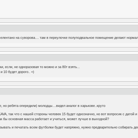
елентано на суворова.... там в переулочке полуподвальное помещение делают нормаль
, если, не одноразовая то можно и за 80т взять...
и 10 будет дорого.. =)
, но ребята опередили) молодцы....видел аналог в харькове..круто
A, так что с нашей стороны человек 15 будет однозначно, но вот вопросик с датой 
.как бы основная масса работает и учиться, может лучше в выходной?
зывать и печатать всем футболки будет напряжно, нужно предварительно собирать день