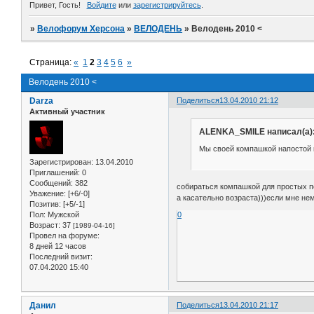
Привет, Гость!
Войдите
или
зарегистрируйтесь
.
»
Велофорум Херсона
»
ВЕЛОДЕНЬ
»
Велодень 2010 <
Страница:
«
1
2
3
4
5
6
»
Велодень 2010 <
Darza
Поделиться
13.04.2010 21:12
Активный участник
ALENKA_SMILE написал(а)
Мы своей компашкой напостой к
Зарегистрирован
: 13.04.2010
Приглашений:
0
Сообщений:
382
собираться компашкой для простых п
Уважение:
[+6/-0]
а касательно возраста)))если мне нем
Позитив:
[+5/-1]
Пол:
Мужской
0
Возраст:
37
[1989-04-16]
Провел на форуме:
8 дней 12 часов
Последний визит:
07.04.2020 15:40
Данил
Поделиться
13.04.2010 21:17