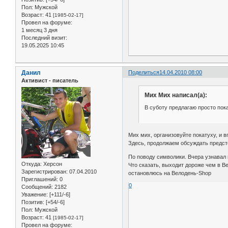
Пол:
Мужской
Возраст:
41
[1985-02-17]
Провел на форуме:
1 месяц 3 дня
Последний визит:
19.05.2025 10:45
Данил
Поделиться
14.04.2010 08:00
Активист - писатель
Мих Мих написал(а):
В суботу предлагаю просто покат
Мих мих, организовуйте покатуху, и в
Здесь, продолжаем обсуждать предс
По поводу символики. Вчера узнавал 
Откуда:
Херсон
Что сказать, выходит дороже чем в Ве
Зарегистрирован
: 07.04.2010
остановлюсь на Велодень-Shop
Приглашений:
0
0
Сообщений:
2182
Уважение:
[+111/-6]
Позитив:
[+54/-6]
Пол:
Мужской
Возраст:
41
[1985-02-17]
Провел на форуме: