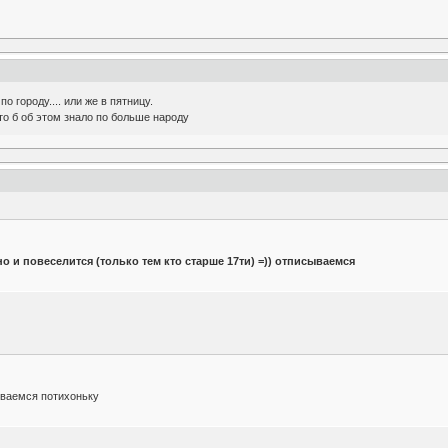
о городу.... или же в пятницу.
то б об этом знало по больше народу
о и повеселится (только тем кто старше 17ти) =)) отписываемся
ываемся потихоньку