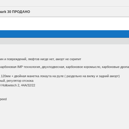
Spark 30 ПРОДАНО
ин и повреждений, люфтов нигде нет, аморт не скрипит
карбоновая IMP технология, двухподвесная, карбоновое коромысло, карбоновые дропа
д 120мм + двойная манетка локаута на руле ( раздельно на вилку и задний аморт)
ный, регулятор отскока
Hollowtech 2, 44A/32/22
speed