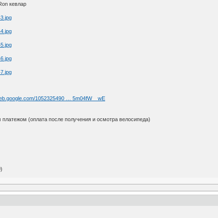
Ron кевлар
aweb.google.com/1052325490 … 5m04fW__wE
 платежом (оплата после получения и осмотра велосипеда)
)