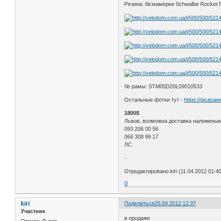
Резина: безкамерки Schwalbe Roсket 
№ рамы: STM05D20L09010533
Остальные фотки тут -
https://picas
1800$
Львов, возможна доставка наложеным
093 206 00 56
066 308 99 17
ЛС
-
Отредактировано kiri (11.04.2012 01:40
0
kiri
Поделиться
25.04.2012 12:37
Участник
в продаже
Откуда:
Львов