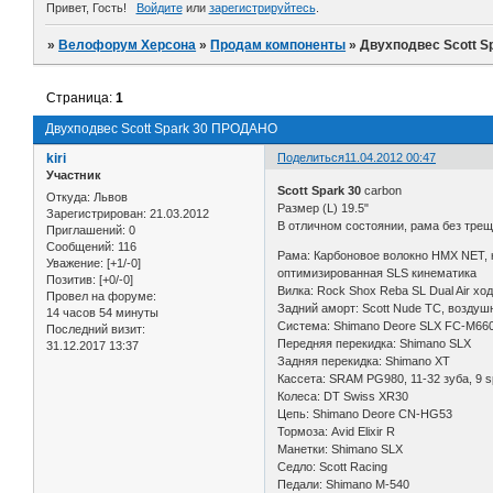
Привет, Гость!
Войдите
или
зарегистрируйтесь
.
»
Велофорум Херсона
»
Продам компоненты
»
Двухподвес Scott 
Страница:
1
Двухподвес Scott Spark 30 ПРОДАНО
kiri
Поделиться
11.04.2012 00:47
Участник
Scott Spark 30
carbon
Откуда:
Львов
Размер (L) 19.5"
Зарегистрирован
: 21.03.2012
В отличном состоянии, рама без трещ
Приглашений:
0
Сообщений:
116
Рама: Карбоновое волокно HMX NET, 
Уважение:
[+1/-0]
оптимизированная SLS кинематика
Позитив:
[+0/-0]
Вилка: Rock Shox Reba SL Dual Air хо
Провел на форуме:
Задний аморт: Scott Nude TC, воздуш
14 часов 54 минуты
Система: Shimano Deore SLX FC-M660 
Последний визит:
Передняя перекидка: Shimano SLX
31.12.2017 13:37
Задняя перекидка: Shimano XT
Кассета: SRAM PG980, 11-32 зуба, 9 
Колеса: DT Swiss XR30
Цепь: Shimano Deore CN-HG53
Тормоза: Avid Elixir R
Манетки: Shimano SLX
Седло: Scott Racing
Педали: Shimano M-540