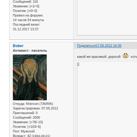
Сообщений:
116
Уважение:
[+1/-0]
Позитив:
[+0/-0]
Провел на форуме:
14 часов 54 минуты
Последний визит:
31.12.2017 13:37
Bober
Поделиться
17.05.2012 16:35
Активист - писатель
какой же красивый. дорогой
хоть
0
Откуда:
Kherson (TAVRIK)
Зарегистрирован
: 07.05.2012
Приглашений:
0
Сообщений:
2000
Уважение:
[+78/-15]
Позитив:
[+103/-6]
Пол:
Мужской
Возраст:
42
[1984-08-01]