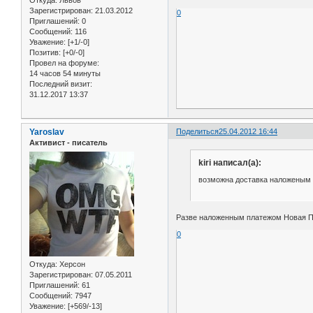
Зарегистрирован
: 21.03.2012
0
Приглашений:
0
Сообщений:
116
Уважение:
[+1/-0]
Позитив:
[+0/-0]
Провел на форуме:
14 часов 54 минуты
Последний визит:
31.12.2017 13:37
Yaroslav
Поделиться
25.04.2012 16:44
Активист - писатель
kiri написал(а):
возможна доставка наложеным
Разве наложенным платежом Новая П
0
Откуда:
Херсон
Зарегистрирован
: 07.05.2011
Приглашений:
61
Сообщений:
7947
Уважение:
[+569/-13]