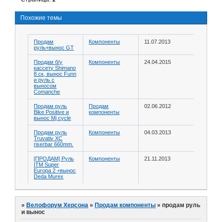
Похожие темы
Продам
Компоненты
11.07.2013
руль+вынос GT
Продам б/у
Компоненты
24.04.2015
кассету Shimano
8 ск, вынос Funn
и руль с
выносом
Comanche
Продам руль
Продам
02.06.2012
Bike Positive и
компоненты
вынос Mj cycle
Продам руль
Компоненты
04.03.2013
Truvativ XC
riserbar 660mm.
[ПРОДАМ] Руль
Компоненты
21.11.2013
ITM Super
Europa 2 +вынос
Deda Murex
»
Велофорум Херсона
»
Продам компоненты
»
продам руль
и вынос