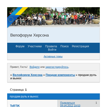
Велофорум Херсона
Форум
Участники
Правила
Поиск
Регистрация
Войти
Активные темы
Привет, Гость!
Войдите
или
зарегистрируйтесь
.
»
Велофорум Херсона
»
Продам компоненты
»
продам руль
и вынос
Страница:
1
продам руль и вынос
Поделиться
1
ToRTiK
04.04.2012 19:53