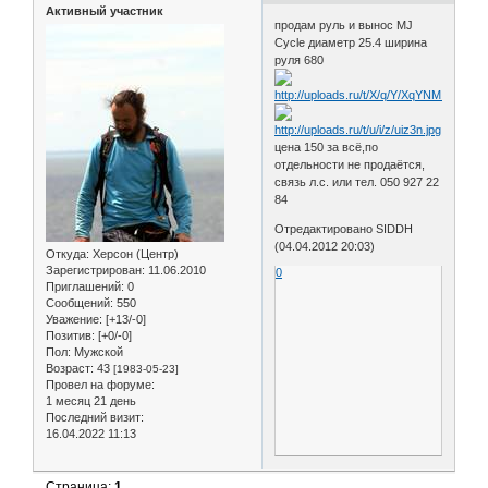
Активный участник
продам руль и вынос MJ
Cycle диаметр 25.4 ширина
руля 680
цена 150 за всё,по
отдельности не продаётся,
связь л.с. или тел. 050 927 22
84
Отредактировано SIDDH
(04.04.2012 20:03)
Откуда:
Херсон (Центр)
Зарегистрирован
: 11.06.2010
0
Приглашений:
0
Сообщений:
550
Уважение:
[+13/-0]
Позитив:
[+0/-0]
Пол:
Мужской
Возраст:
43
[1983-05-23]
Провел на форуме:
1 месяц 21 день
Последний визит:
16.04.2022 11:13
Страница:
1