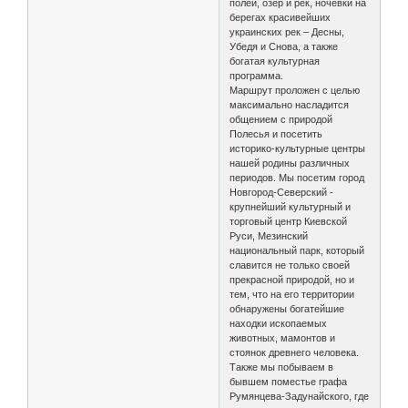
полей, озер и рек, ночевки на
берегах красивейших
украинских рек – Десны,
Убедя и Снова, а также
богатая культурная
программа.
Маршрут проложен с целью
максимально насладится
общением с природой
Полесья и посетить
историко-культурные центры
нашей родины различных
периодов. Мы посетим город
Новгород-Северский -
крупнейший культурный и
торговый центр Киевской
Руси, Мезинский
национальный парк, который
славится не только своей
прекрасной природой, но и
тем, что на его территории
обнаружены богатейшие
находки ископаемых
животных, мамонтов и
стоянок древнего человека.
Также мы побываем в
бывшем поместье графа
Румянцева-Задунайского, где