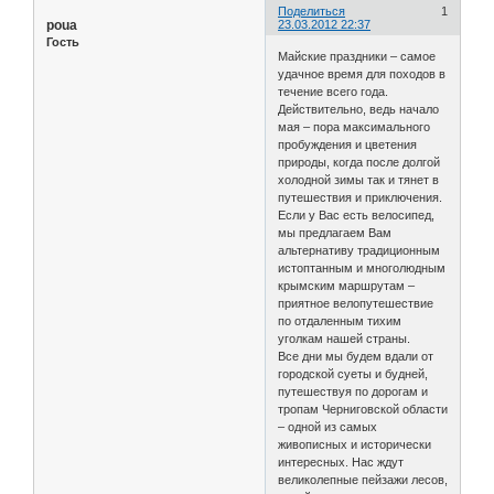
Поделиться
1
poua
23.03.2012 22:37
Гость
Майские праздники – самое
удачное время для походов в
течение всего года.
Действительно, ведь начало
мая – пора максимального
пробуждения и цветения
природы, когда после долгой
холодной зимы так и тянет в
путешествия и приключения.
Если у Вас есть велосипед,
мы предлагаем Вам
альтернативу традиционным
истоптанным и многолюдным
крымским маршрутам –
приятное велопутешествие
по отдаленным тихим
уголкам нашей страны.
Все дни мы будем вдали от
городской суеты и будней,
путешествуя по дорогам и
тропам Черниговской области
– одной из самых
живописных и исторически
интересных. Нас ждут
великолепные пейзажи лесов,