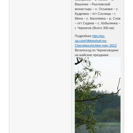
Вишенки – Рыхловский
монастырь – с. Осьмаки – с.
Кудровка – пгт Сосница – г.
Мена – с. Киселевка – р. Снов
– пгт Седнев – с. Кобылянка –
г. Чернигов (Всего 300 км)
Подробнее
http://po-
ua.com/Velopohod-po-
Chernigovshchine-may-2012
Велопоход по Черниговщине
на майские праздники