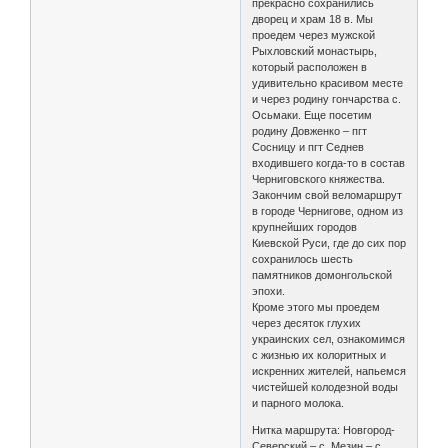
прекрасно сохранились
дворец и храм 18 в. Мы
проедем через мужской
Рыхловский монастырь,
который расположен в
удивительно красивом месте
и через родину гончарства с.
Осьмаки. Еще посетим
родину Довженко – пгт
Сосницу и пгт Седнев
входившего когда-то в состав
Черниговского княжества.
Закончим свой веломаршрут
в городе Чернигове, одном из
крупнейших городов
Киевской Руси, где до сих пор
сохранилось шесть
памятников домонгольской
эпохи.
Кроме этого мы проедем
через десяток глухих
украинских сел, ознакомимся
с жизнью их колоритных и
искренних жителей, напьемся
чистейшей колодезной воды
и парного молока.
Нитка маршрута: Новгород-
Северский – с. Мезин – с.