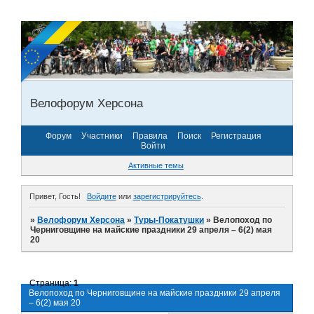
Велофорум Херсона
Форум
Участники
Правила
Поиск
Регистрация
Войти
Активные темы
Привет, Гость!
Войдите
или
зарегистрируйтесь
.
»
Велофорум Херсона
»
Туры-Покатушки
»
Велопоход по
Черниговщине на майские праздники 29 апреля – 6(2) мая
20
Страница:
1
Велопоход по Черниговщине на майские праздники 29 апреля
– 6(2) мая 20