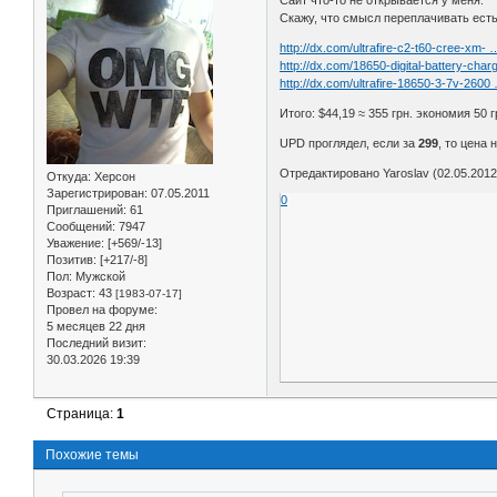
Скажу, что смысл переплачивать есть 
http://dx.com/ultrafire-c2-t60-cree-xm-
http://dx.com/18650-digital-battery-char
http://dx.com/ultrafire-18650-3-7v-260
Итого: $44,19 ≈ 355 грн. экономия 5
UPD проглядел, если за
299
, то цена 
Отредактировано Yaroslav (02.05.2012
Откуда:
Херсон
Зарегистрирован
: 07.05.2011
0
Приглашений:
61
Сообщений:
7947
Уважение:
[+569/-13]
Позитив:
[+217/-8]
Пол:
Мужской
Возраст:
43
[1983-07-17]
Провел на форуме:
5 месяцев 22 дня
Последний визит:
30.03.2026 19:39
Страница:
1
Похожие темы