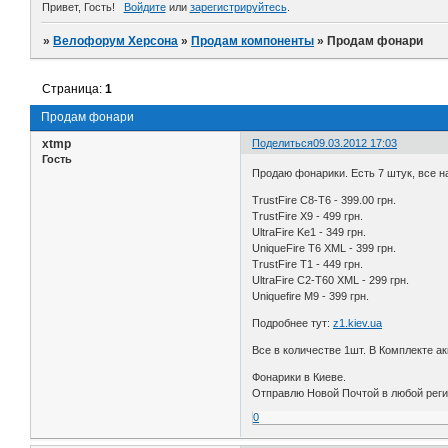
Привет, Гость!
Войдите
или
зарегистрируйтесь
.
»
Велофорум Херсона
»
Продам компоненты
»
Продам фонари
Страница:
1
Продам фонари
xtmp
Поделиться
09.03.2012 17:03
Гость
Продаю фонарики. Есть 7 штук, все н
TrustFire C8-T6 - 399.00 грн.
TrustFire X9 - 499 грн.
UltraFire Ke1 - 349 грн.
UniqueFire T6 XML - 399 грн.
TrustFire T1 - 449 грн.
UltraFire C2-T60 XML - 299 грн.
Uniquefire M9 - 399 грн.
Подробнее тут:
z1.kiev.ua
Все в количестве 1шт. В Комплекте а
Фонарики в Киеве.
Отправлю Новой Почтой в любой реги
0