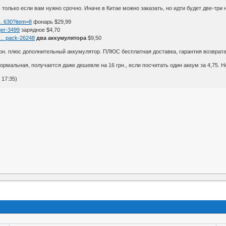
только если вам нужно срочно. Иначе в Китае можно заказать, но идти будет две-три 
 … 630?item=8
фонарь $29,99
ger-3499
зарядное $4,70
0 … pack-26248
два аккумулятора
$9,50
0 грн. плюс дополнительный аккумулятор. ПЛЮС бесплатная доставка, гарантия возврат
нормальная, получается даже дешевле на 16 грн., если посчитать один аккум за 4,75. Н
 17:35)