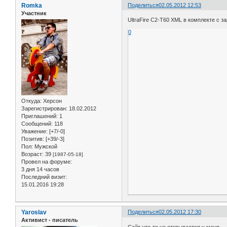
Romka
Поделиться
02.05.2012 12:53
Участник
UltraFire C2-T60 XML в комплекте с з
0
Откуда:
Херсон
Зарегистрирован
: 18.02.2012
Приглашений:
1
Сообщений:
118
Уважение:
[+7/-0]
Позитив:
[+39/-3]
Пол:
Мужской
Возраст:
39
[1987-05-18]
Провел на форуме:
3 дня 14 часов
Последний визит:
15.01.2016 19:28
Yaroslav
Поделиться
02.05.2012 17:30
Активист - писатель
Сайт что-то не открывается у меня.