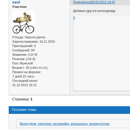
vasil
Поделиться
09.03.2012 14:47
Участник
Добавил другую велоодежду.
0
Откуда:
Херсон,Центр
Зарегистрирован
: 16.11.2010
Приглашений:
0
Сообщений:
94
Уважение:
[+2/-0]
Позитив:
[+0/-0]
Пол:
Мужской
Возраст:
45
[1981-01-01]
Провел на форуме:
7 дней 22 часа
Последний визит:
31.10.2015 19:12
Страница:
1
Похожие темы
Велотуфли, перчатки, веломайки, велошорты, велокурточки