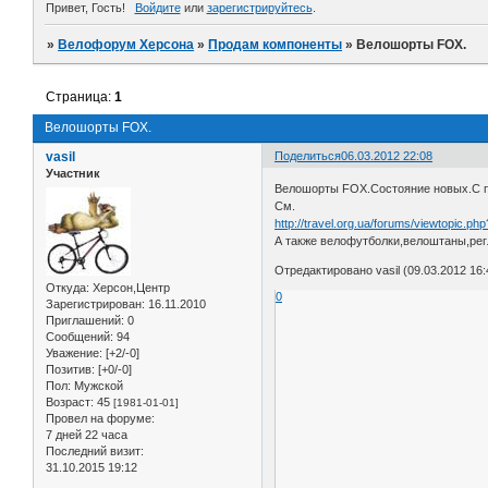
Привет, Гость!
Войдите
или
зарегистрируйтесь
.
»
Велофорум Херсона
»
Продам компоненты
»
Велошорты FOX.
Страница:
1
Велошорты FOX.
vasil
Поделиться
06.03.2012 22:08
Участник
Велошорты FOX.Состояние новых.С 
Cм.
http://travel.org.ua/forums/viewtopic.ph
А также велофутболки,велоштаны,рег
Отредактировано vasil (09.03.2012 16:
Откуда:
Херсон,Центр
0
Зарегистрирован
: 16.11.2010
Приглашений:
0
Сообщений:
94
Уважение:
[+2/-0]
Позитив:
[+0/-0]
Пол:
Мужской
Возраст:
45
[1981-01-01]
Провел на форуме:
7 дней 22 часа
Последний визит:
31.10.2015 19:12