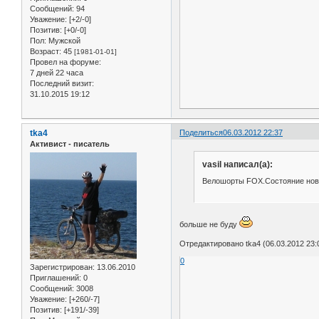
Сообщений:
94
Уважение:
[+2/-0]
Позитив:
[+0/-0]
Пол:
Мужской
Возраст:
45
[1981-01-01]
Провел на форуме:
7 дней 22 часа
Последний визит:
31.10.2015 19:12
tka4
Поделиться
06.03.2012 22:37
Активист - писатель
vasil написал(а):
Велошорты FOX.Состояние но
больше не буду
Отредактировано tka4 (06.03.2012 23:
0
Зарегистрирован
: 13.06.2010
Приглашений:
0
Сообщений:
3008
Уважение:
[+260/-7]
Позитив:
[+191/-39]