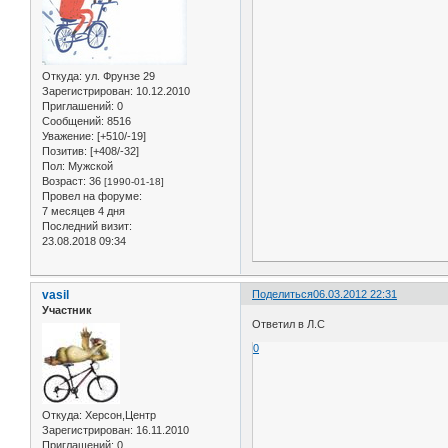
Откуда:
ул. Фрунзе 29
Зарегистрирован
: 10.12.2010
Приглашений:
0
Сообщений:
8516
Уважение:
[+510/-19]
Позитив:
[+408/-32]
Пол:
Мужской
Возраст:
36
[1990-01-18]
Провел на форуме:
7 месяцев 4 дня
Последний визит:
23.08.2018 09:34
vasil
Поделиться
06.03.2012 22:31
Участник
Ответил в Л.С
0
Откуда:
Херсон,Центр
Зарегистрирован
: 16.11.2010
Приглашений:
0