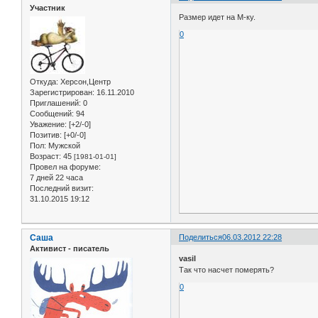
Участник
Размер идет на М-ку.
0
Откуда:
Херсон,Центр
Зарегистрирован
: 16.11.2010
Приглашений:
0
Сообщений:
94
Уважение:
[+2/-0]
Позитив:
[+0/-0]
Пол:
Мужской
Возраст:
45
[1981-01-01]
Провел на форуме:
7 дней 22 часа
Последний визит:
31.10.2015 19:12
Саша
Поделиться
06.03.2012 22:28
Активист - писатель
vasil
Так что насчет померять?
0