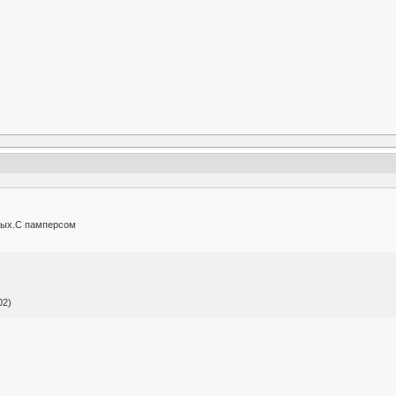
вых.С памперсом
02)