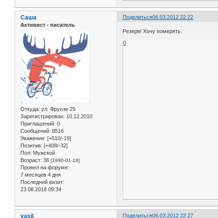
Саша
Поделиться
06.03.2012 22:22
Активист - писатель
Резерв! Хочу померять.
0
Откуда:
ул. Фрунзе 29
Зарегистрирован
: 10.12.2010
Приглашений:
0
Сообщений:
8516
Уважение:
[+510/-19]
Позитив:
[+408/-32]
Пол:
Мужской
Возраст:
36
[1990-01-18]
Провел на форуме:
7 месяцев 4 дня
Последний визит:
23.08.2018 09:34
vasil
Поделиться
06.03.2012 22:27