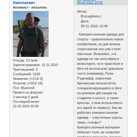
Николаевич
06.03.2012 13:42
Активист - писатель
Автор:
Bruzeghinka |
Дата:
30-11-2010, 10:49
Компрессионная одежда для
спорта – сравнительно новое
изобретение, но для многих
спортсменов оно уже стало
обычным. Возможно, эта
одежда не так популярна в
Откуда:
Остров
велоспорте, но в триатлоне и
Зарегистрирован
: 15.11.2010
беге её используют довольно
Приглашений:
0
часто (например, Пола
Сообщений:
3183
Рэдклифф, известная
Уважение:
[+213/-5]
Позитив:
[+553/-18]
британская легкоатлетка
Пол:
Мужской
специализирующаяся в беге
Провел на форуме:
на длинные дистанции на
3 месяца 0 дней
стадионе и шоссе, а также
Последний визит:
кроссах, стала использовать
22.02.2024 20:09
его одной из первых). Как же
работает компрессионная
одежда – эластичные шорты,
трико, гольфы?
Компрессионный материал
облегает тело, не позволяя