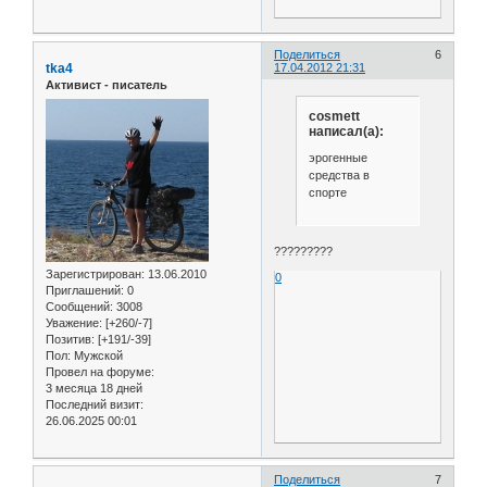
Поделиться
6
tka4
17.04.2012 21:31
Активист - писатель
cosmett
написал(а):
эрогенные
средства в
спорте
?????????
Зарегистрирован
: 13.06.2010
0
Приглашений:
0
Сообщений:
3008
Уважение:
[+260/-7]
Позитив:
[+191/-39]
Пол:
Мужской
Провел на форуме:
3 месяца 18 дней
Последний визит:
26.06.2025 00:01
Поделиться
7