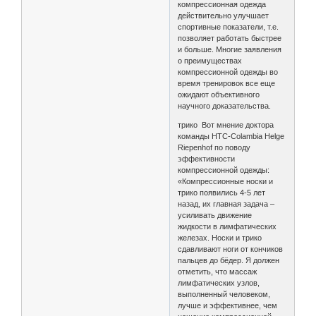
компрессионная одежда
действительно улучшает
спортивные показатели, т.е.
позволяет работать быстрее
и больше. Многие заявления
о преимуществах
компрессионной одежды во
время тренировок все еще
ожидают объективного
научного доказательства.
трико Вот мнение доктора
команды HTC-Colambia Helge
Riepenhof по поводу
эффективности
компрессионной одежды:
«Компрессионные носки и
трико появились 4-5 лет
назад, их главная задача –
усиливать движение
жидкости в лимфатических
железах. Носки и трико
сдавливают ноги от кончиков
пальцев до бёдер. Я должен
отметить, что массаж
лимфатических узлов,
выполненный человеком,
лучше и эффективнее, чем