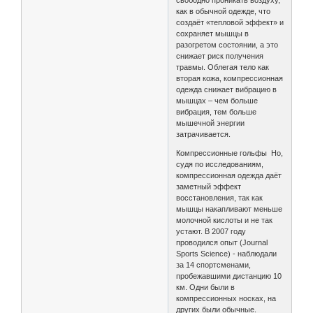
свободно проникать воздуху,
как в обычной одежде, что
создаёт «тепловой эффект» и
сохраняет мышцы в
разогретом состоянии, а это
снижает риск получения
травмы. Облегая тело как
вторая кожа, компрессионная
одежда снижает вибрацию в
мышцах – чем больше
вибрация, тем больше
мышечной энергии
затрачивается.
Компрессионные гольфы Но,
судя по исследованиям,
компрессионная одежда даёт
заметный эффект
восстановления, так как
мышцы накапливают меньше
молочной кислоты и не так
устают. В 2007 году
проводился опыт (Journal
Sports Science) - наблюдали
за 14 спортсменами,
пробежавшими дистанцию 10
км. Одни были в
компрессионных носках, на
других были обычные.