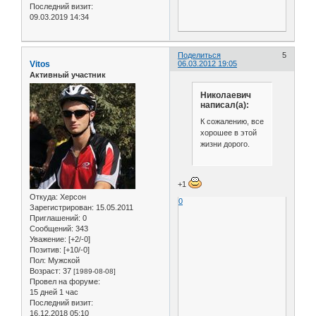
Последний визит:
09.03.2019 14:34
Поделиться
5
Vitos
06.03.2012 19:05
Активный участник
Николаевич
написал(а):
К сожалению, все
хорошее в этой
жизни дорого.
+1
Откуда:
Херсон
0
Зарегистрирован
: 15.05.2011
Приглашений:
0
Сообщений:
343
Уважение:
[+2/-0]
Позитив:
[+10/-0]
Пол:
Мужской
Возраст:
37
[1989-08-08]
Провел на форуме:
15 дней 1 час
Последний визит:
16.12.2018 05:10