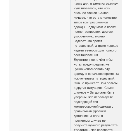
часть дня, я заметил разницу,
чувствовалось, что ноги
сильнее отекли. Самое
лучшее, что есть множество
типов компрессионной
одежды – одну можно носить
после тренировок, другую,
укороченную, можно
надевать во время
путешествий, а трико хорошо
надеть вечером для полного
восстановления.
Единственное, о чём я бы
хотел предупредить, не
нужно использовать эту
одежду в остальное время, за
исключением путешествий.
Она не принесёт Вам пользы
в других ситуациях. Самое
сложное – Вы должны быть
уверены, что используете
подходящий тип
компрессионной одежды с
правильным уровнем
давления на ноги, в
противном случае не
получите нужного результата.
Убедитесь, что надеваете