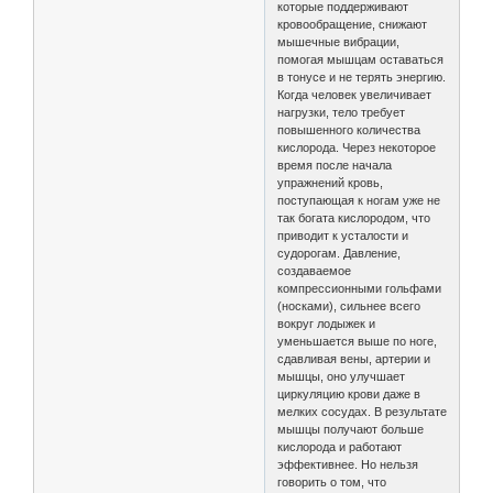
которые поддерживают
кровообращение, снижают
мышечные вибрации,
помогая мышцам оставаться
в тонусе и не терять энергию.
Когда человек увеличивает
нагрузки, тело требует
повышенного количества
кислорода. Через некоторое
время после начала
упражнений кровь,
поступающая к ногам уже не
так богата кислородом, что
приводит к усталости и
судорогам. Давление,
создаваемое
компрессионными гольфами
(носками), сильнее всего
вокруг лодыжек и
уменьшается выше по ноге,
сдавливая вены, артерии и
мышцы, оно улучшает
циркуляцию крови даже в
мелких сосудах. В результате
мышцы получают больше
кислорода и работают
эффективнее. Но нельзя
говорить о том, что