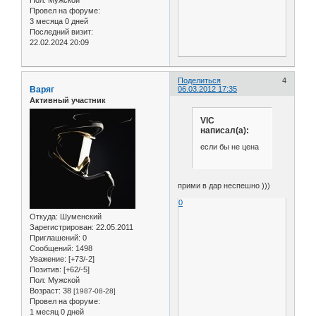
Провел на форуме:
3 месяца 0 дней
Последний визит:
22.02.2024 20:09
Поделиться
4
Варяг
06.03.2012 17:35
Активный участник
VIC
написал(а):
если бы не цена
прими в дар неспешно )))
0
Откуда:
Шуменский
Зарегистрирован
: 22.05.2011
Приглашений:
0
Сообщений:
1498
Уважение:
[+73/-2]
Позитив:
[+62/-5]
Пол:
Мужской
Возраст:
38
[1987-08-28]
Провел на форуме:
1 месяц 0 дней