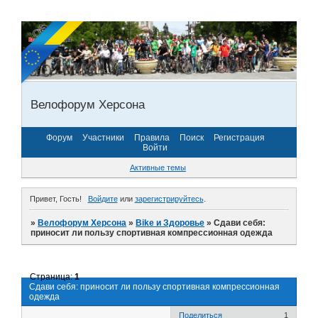
Велофорум Херсона
Форум
Участники
Правила
Поиск
Регистрация
Войти
Активные темы
Привет, Гость!
Войдите
или
зарегистрируйтесь
.
»
Велофорум Херсона
»
Bike и Здоровье
»
Сдави себя:
приносит ли пользу спортивная компрессионная одежда
Страница:
1
Сдави себя: приносит ли пользу спортивная компрессионная
одежда
Поделиться
1