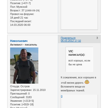
Позитив:
[+47/-7]
Пол:
Мужской
Возраст:
37
[1988-09-29]
Провел на форуме:
18 дней 21 час
Последний визит:
14.03.2020 06:00
Поделиться
3
Николаевич
06.03.2012 17:32
Активист - писатель
VIC
написал(а):
всё хорошо, если
бы не цена
К сожалению, все хорошее в
этой жизни дорого.
Откуда:
Остров
Вспомните вещи из
Зарегистрирован
: 15.11.2010
мембраных тканей.
Приглашений:
0
0
Сообщений:
3183
Уважение:
[+213/-5]
Позитив:
[+553/-18]
Пол:
Мужской