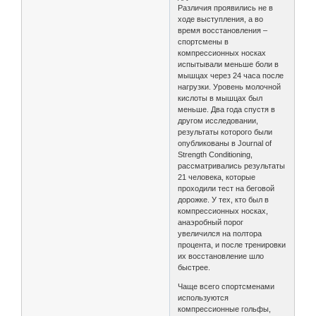
Различия проявились не в
ходе выступления, а во
время восстановления –
спортсмены в
компрессионных носках
испытывали меньше боли в
мышцах через 24 часа после
нагрузки. Уровень молочной
кислоты в мышцах был
меньше. Два года спустя в
другом исследовании,
результаты которого были
опубликованы в Journal of
Strength Conditioning,
рассматривались результаты
21 человека, которые
проходили тест на беговой
дорожке. У тех, кто был в
компрессионных носках,
анаэробный порог
увеличился на полтора
процента, и после тренировки
их восстановление шло
быстрее.
Чаще всего спортсменами
используются
компрессионные гольфы,