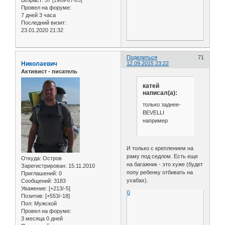
[1969-07-05]
Провел на форуме:
7 дней 3 часа
Последний визит:
23.01.2020 21:32
Поделиться
71
Николаевич
12.09.2015 23:22
Активист - писатель
катей
написал(а):
только заднее-
BEVELLI
например
И только с креплением на
раму под седлом. Есть еще
Откуда:
Остров
на багажник - это хуже (будет
Зарегистрирован
: 15.11.2010
попу ребенку отбивать на
Приглашений:
0
ухабах).
Сообщений:
3183
Уважение:
[+213/-5]
0
Позитив:
[+553/-18]
Пол:
Мужской
Провел на форуме:
3 месяца 0 дней