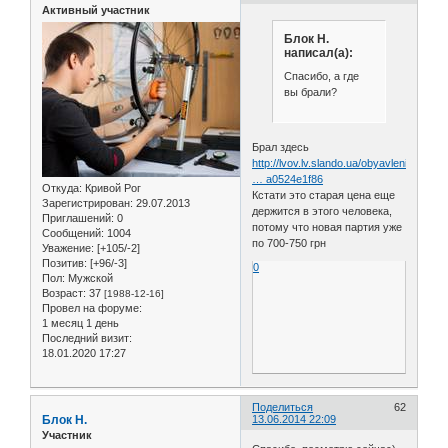
Активный участник
Блок Н.
написал(а):
Спасибо, а где
вы брали?
Брал здесь
http://lvov.lv.slando.ua/obyavlenie/vel
… a0524e1f86
Откуда:
Кривой Рог
Кстати это старая цена еще
Зарегистрирован
: 29.07.2013
держится в этого человека,
Приглашений:
0
потому что новая партия уже
Сообщений:
1004
по 700-750 грн
Уважение:
[+105/-2]
Позитив:
[+96/-3]
0
Пол:
Мужской
Возраст:
37
[1988-12-16]
Провел на форуме:
1 месяц 1 день
Последний визит:
18.01.2020 17:27
Поделиться
62
Блок Н.
13.06.2014 22:09
Участник