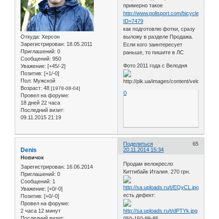
примерно такое
http://www.polisport.com/bicycles/produ
ID=7479
как подготовлю фотки, сразу
Откуда:
Херсон
выложу в разделе Продажа.
Зарегистрирован
: 18.05.2011
Если кого заинтересует
Приглашений:
0
раньше, то пишите в ЛС
Сообщений:
950
Фото 2011 года с Велодня
Уважение:
[+45/-2]
Позитив:
[+1/-0]
Пол:
Мужской
Возраст:
48
[1978-08-04]
0
Провел на форуме:
18 дней 22 часа
Последний визит:
09.11.2015 21:19
Поделиться
65
Denis
20.11.2014 15:34
Новичок
Продам велокресло
Зарегистрирован
: 16.06.2014
Киттибайк Италия. 270 грн.
Приглашений:
0
Сообщений:
1
Уважение:
[+0/-0]
есть дефект:
Позитив:
[+0/-0]
Провел на форуме:
2 часа 12 минут
Последний визит:
050-150-99-85