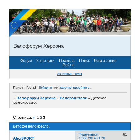
Велофорум Херсона
Форум
Участники
Правила
Поиск
Регистрация
Войти
Активные темы
Привет, Гость!
Войдите
или
зарегистрируйтесь
.
»
Велофорум Херсона
»
Велородители
»
Детское
велокресло.
Страница:
«
1
2
3
Детское велокресло.
Поделиться
61
AlexSPORT
13.06.2014 21:26