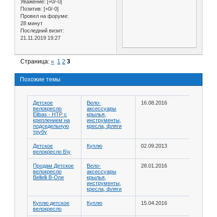
Уважение:
[+0/-0]
Позитив:
[+0/-0]
Провел на форуме:
28 минут
Последний визит:
21.11.2019 19:27
Страница:
«
1
2
3
Похожие темы
Детское
Вело-
16.08.2016
велокресло
аксессуары
Elibas - HTP с
крылья,
креплением на
инструменты,
подседельную
кресла, фляги
трубу
Детское
Куплю
02.09.2013
велокресло Б\у
Продам Детское
Вело-
28.01.2016
велокресло
аксессуары
Bellelli B-One
крылья,
инструменты,
кресла, фляги
Куплю детское
Куплю
15.04.2016
велокресло