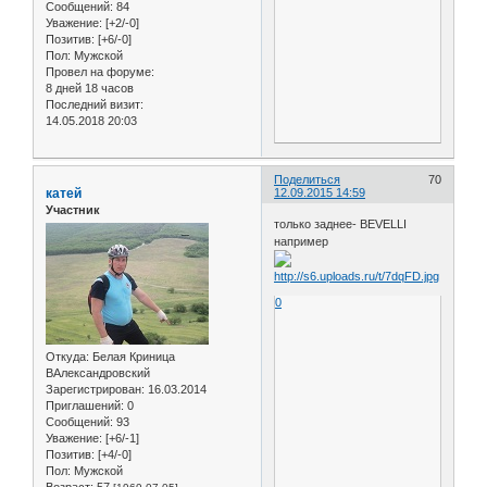
Сообщений:
84
Уважение:
[+2/-0]
Позитив:
[+6/-0]
Пол:
Мужской
Провел на форуме:
8 дней 18 часов
Последний визит:
14.05.2018 20:03
Поделиться
70
катей
12.09.2015 14:59
Участник
только заднее- BEVELLI
например
0
Откуда:
Белая Криница
ВАлександровский
Зарегистрирован
: 16.03.2014
Приглашений:
0
Сообщений:
93
Уважение:
[+6/-1]
Позитив:
[+4/-0]
Пол:
Мужской
Возраст:
57