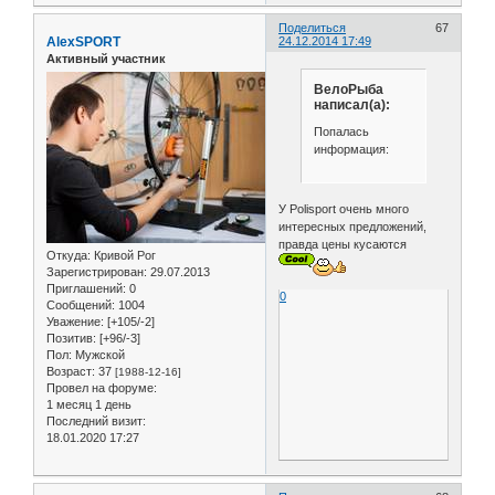
Поделиться
67
AlexSPORT
24.12.2014 17:49
Активный участник
ВелоРыба
написал(а):
Попалась
информация:
У Polisport очень много
интересных предложений,
правда цены кусаются
Откуда:
Кривой Рог
Зарегистрирован
: 29.07.2013
Приглашений:
0
0
Сообщений:
1004
Уважение:
[+105/-2]
Позитив:
[+96/-3]
Пол:
Мужской
Возраст:
37
[1988-12-16]
Провел на форуме:
1 месяц 1 день
Последний визит:
18.01.2020 17:27