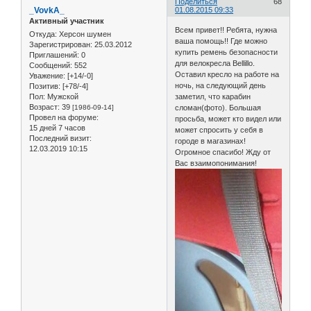
Поделиться
68
_VovkA_
01.08.2015 09:33
Активный участник
Всем привет!! Ребята, нужна
Откуда:
Херсон шумен
ваша помощь!! Где можно
Зарегистрирован
: 25.03.2012
купить ремень безопасности
Приглашений:
0
для велокресла Bellillo.
Сообщений:
552
Оставил кресло на работе на
Уважение:
[+14/-0]
ночь, на следующий день
Позитив:
[+78/-4]
Пол:
Мужской
заметил, что карабин
Возраст:
39
[1986-09-14]
сломан(фото). Большая
Провел на форуме:
просьба, может кто видел или
15 дней 7 часов
может спросить у себя в
Последний визит:
городе в магазинах!
12.03.2019 10:15
Огромное спасибо! Жду от
Вас взаимопонимания!