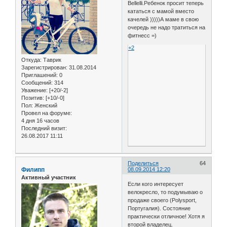
Bellelli.Ребенок просит теперь
кататься с мамой вместо
качелей )))))А маме в свою
очередь не надо тратиться на
фитнесс =)
+2
Откуда:
Таврик
Зарегистрирован
: 31.08.2014
Приглашений:
0
Сообщений:
314
Уважение:
[+20/-2]
Позитив:
[+10/-0]
Пол:
Женский
Провел на форуме:
4 дня 16 часов
Последний визит:
26.08.2017 11:11
Поделиться
64
Филипп
08.09.2014 12:20
Активный участник
Если кого интересует
велокресло, то подумываю о
продаже своего (Polysport,
Португалия). Состояние
практически отличное! Хотя я
второй владелец.