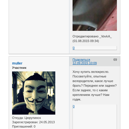
Отредактировано _VovkA_
(01.08.2015 09:34)
0
Поделиться
69
muller
12.09.2015 10:09
Участник
Хочу купить велокресло.
Посоветуйте, опытные
велородители, какое лучше
брать? Переднее или заднее?
Если заднее, то с каким
креплением лучше? Нам
годик.
0
Откуда:
Цюрупинск
Зарегистрирован
: 24.05.2013
Приглашений:
0