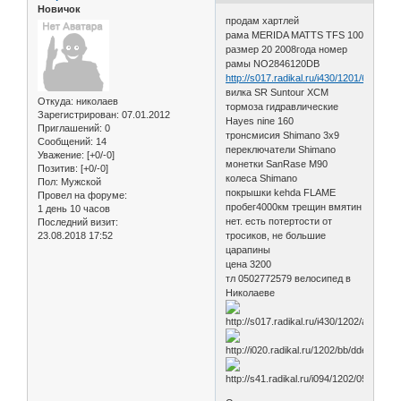
Новичок
продам хартлей
рама MERIDA МАТТS TFS 100
размер 20 2008года номер
рамы NO2846120DB
http://s017.radikal.ru/i430/1201/67/774
вилка SR Suntour XCM
Откуда:
николаев
тормоза гидравлические
Зарегистрирован
: 07.01.2012
Hayes nine 160
Приглашений:
0
тронсмисия Shimano 3х9
Сообщений:
14
переключатели Shimano
Уважение:
[+0/-0]
монетки SanRasе M90
Позитив:
[+0/-0]
колеса Shimano
Пол:
Мужской
покрышки kehda FLAME
Провел на форуме:
пробег4000км трещин вмятин
1 день 10 часов
нет. есть потертости от
Последний визит:
23.08.2018 17:52
тросиков, не большие
царапины
цена 3200
тл 0502772579 велосипед в
Николаеве