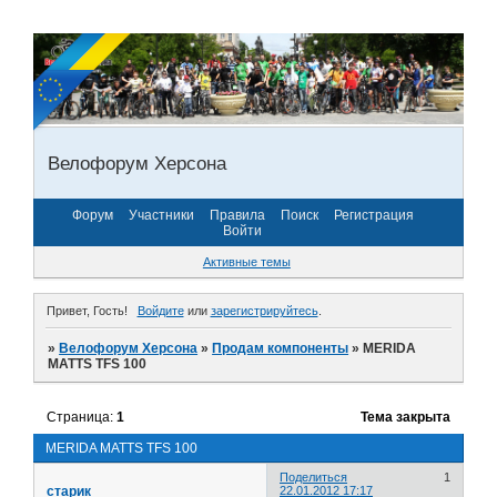
Велофорум Херсона
Форум
Участники
Правила
Поиск
Регистрация
Войти
Активные темы
Привет, Гость!
Войдите
или
зарегистрируйтесь
.
»
Велофорум Херсона
»
Продам компоненты
»
MERIDA
МАТТS TFS 100
Страница:
1
Тема закрыта
MERIDA МАТТS TFS 100
Поделиться
1
старик
22.01.2012 17:17