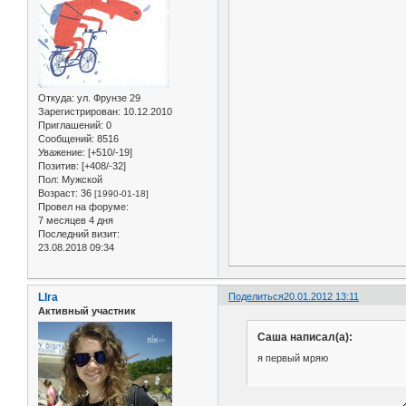
Откуда:
ул. Фрунзе 29
Зарегистрирован
: 10.12.2010
Приглашений:
0
Сообщений:
8516
Уважение:
[+510/-19]
Позитив:
[+408/-32]
Пол:
Мужской
Возраст:
36
[1990-01-18]
Провел на форуме:
7 месяцев 4 дня
Последний визит:
23.08.2018 09:34
LIra
Поделиться
20.01.2012 13:11
Активный участник
Саша написал(а):
я первый мряю