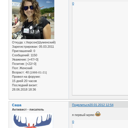
0
Откуда:
г.Херсон(Шуменский)
Зарегистрирован
: 05.03.2011
Приглашений:
0
Сообщений:
1150
Уважение:
[+47/-0]
Позитив:
[+22/-0]
Пол:
Женский
Возраст:
40
[1986-01-21]
Провел на форуме:
15 дней 20 часов
Последний визит:
28.06.2018 18:36
Саша
Поделиться
20.01.2012 12:54
Активист - писатель
я первый мряю
0