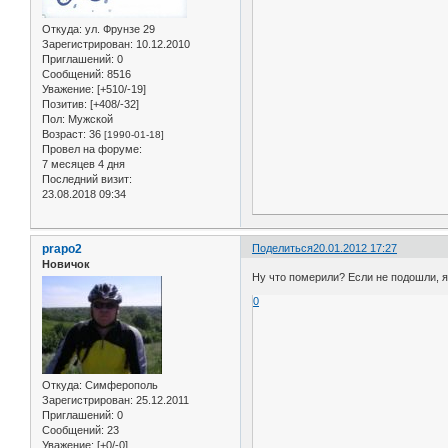
Откуда:
ул. Фрунзе 29
Зарегистрирован
: 10.12.2010
Приглашений:
0
Сообщений:
8516
Уважение:
[+510/-19]
Позитив:
[+408/-32]
Пол:
Мужской
Возраст:
36
[1990-01-18]
Провел на форуме:
7 месяцев 4 дня
Последний визит:
23.08.2018 09:34
prapo2
Поделиться
20.01.2012 17:27
Новичок
Ну что померили? Если не подошли, я
0
Откуда:
Симферополь
Зарегистрирован
: 25.12.2011
Приглашений:
0
Сообщений:
23
Уважение:
[+0/-0]