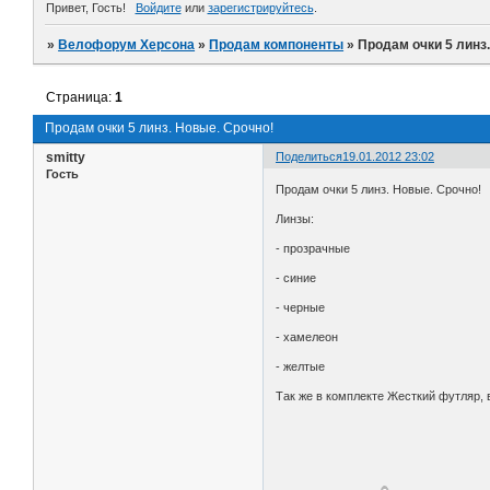
Привет, Гость!
Войдите
или
зарегистрируйтесь
.
»
Велофорум Херсона
»
Продам компоненты
»
Продам очки 5 линз
Страница:
1
Продам очки 5 линз. Новые. Срочно!
smitty
Поделиться
19.01.2012 23:02
Гость
Продам очки 5 линз. Новые. Срочно!
Линзы:
- прозрачные
- синие
- черные
- хамелеон
- желтые
Так же в комплекте Жесткий футляр, 