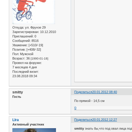
Откуда:
ул. Фрунзе 29
Зарегистрирован
: 10.12.2010
Приглашений:
0
Сообщений:
8516
Уважение:
[+510/-19]
Позитив:
[+408/-32]
Пол:
Мужской
Возраст:
36
[1990-01-18]
Провел на форуме:
7 месяцев 4 дня
Последний визит:
23.08.2018 09:34
smitty
Поделиться
20.01.2012 08:40
Гость
По прямой - 14,5 см
0
LIra
Поделиться
20.01.2012 12:27
Активный участник
smitty
знать бы,что под овал лица под