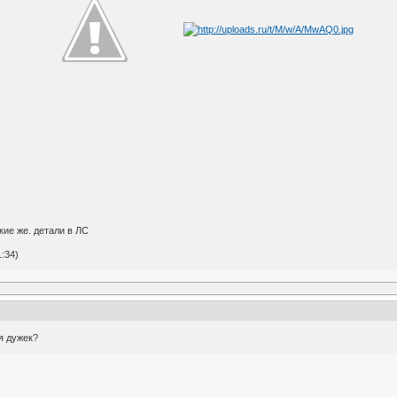
кие же. детали в ЛС
:34)
я дужек?