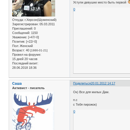
Уступи девушке место быть первой
0
Откуда:
г.Херсон(Шуменский)
Зарегистрирован
: 05.03.2011
Приглашений:
0
Сообщений:
1150
Уважение:
[+47/-0]
Позитив:
[+22/-0]
Пол:
Женский
Возраст:
40
[1986-01-21]
Провел на форуме:
15 дней 20 часов
Последний визит:
28.06.2018 18:36
Саша
Поделиться
20.01.2012 14:17
Активист - писатель
Ок) Все для милых Дам.
п.с
с Тебя пирожок)
0