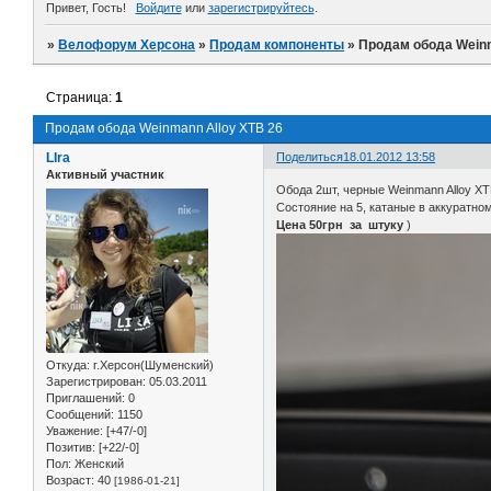
Привет, Гость!
Войдите
или
зарегистрируйтесь
.
»
Велофорум Херсона
»
Продам компоненты
»
Продам обода Weinm
Страница:
1
Продам обода Weinmann Alloy XTB 26
LIra
Поделиться
18.01.2012 13:58
Активный участник
Обода 2шт, черные Weinmann Alloy XT
Состояние на 5, катаные в аккуратно
Цена 50грн за штуку
)
Откуда:
г.Херсон(Шуменский)
Зарегистрирован
: 05.03.2011
Приглашений:
0
Сообщений:
1150
Уважение:
[+47/-0]
Позитив:
[+22/-0]
Пол:
Женский
Возраст:
40
[1986-01-21]