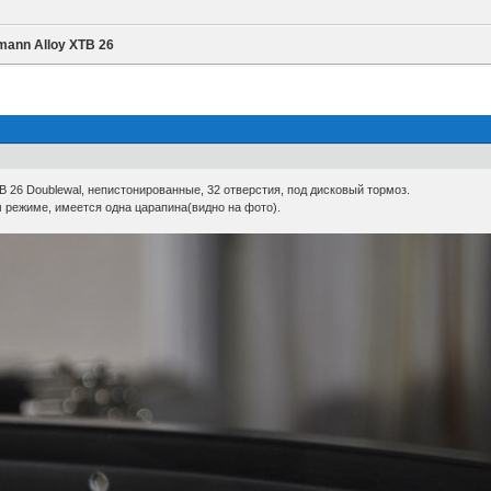
ann Alloy XTB 26
B 26 Doublewal, непистонированные, 32 отверстия, под дисковый тормоз.
м режиме, имеется одна царапина(видно на фото).