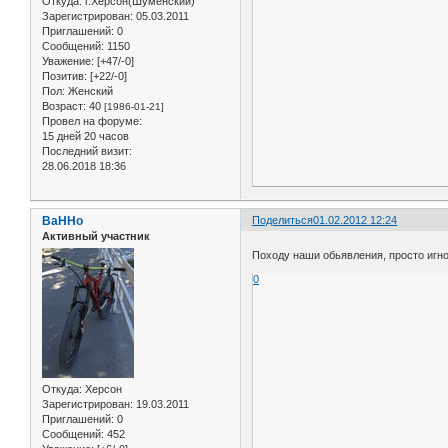
Откуда:
г.Херсон(Шуменский)
Зарегистрирован
: 05.03.2011
Приглашений:
0
Сообщений:
1150
Уважение:
[+47/-0]
Позитив:
[+22/-0]
Пол:
Женский
Возраст:
40
[1986-01-21]
Провел на форуме:
15 дней 20 часов
Последний визит:
28.06.2018 18:36
BaHHo
Поделиться
01.02.2012 12:24
Активный участник
Походу наши обьявления, просто игно
0
Откуда:
Херсон
Зарегистрирован
: 19.03.2011
Приглашений:
0
Сообщений:
452