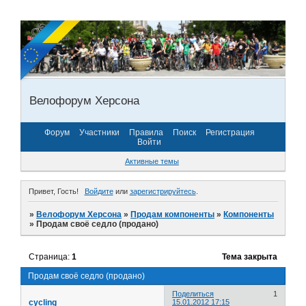
Велофорум Херсона
Форум
Участники
Правила
Поиск
Регистрация
Войти
Активные темы
Привет, Гость!
Войдите
или
зарегистрируйтесь
.
»
Велофорум Херсона
»
Продам компоненты
»
Компоненты
»
Продам своё седло (продано)
Страница:
1
Тема закрыта
Продам своё седло (продано)
Поделиться
1
cycling
15.01.2012 17:15