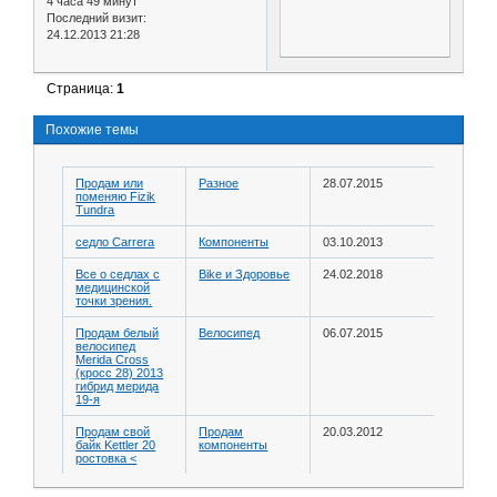
4 часа 49 минут
Последний визит:
24.12.2013 21:28
Страница:
1
Похожие темы
Продам или
Разное
28.07.2015
поменяю Fizik
Tundra
седло Carrera
Компоненты
03.10.2013
Все о седлах с
Bike и Здоровье
24.02.2018
медицинской
точки зрения.
Продам белый
Велосипед
06.07.2015
велосипед
Merida Cross
(кросс 28) 2013
гибрид мерида
19-я
Продам свой
Продам
20.03.2012
байк Kettler 20
компоненты
ростовка <