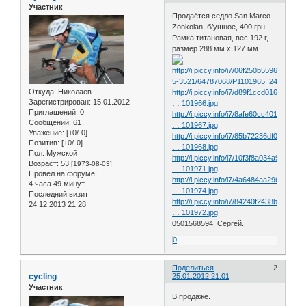
Участник
Продаётся седло San Marco
Zonkolan, б/ушное, 400 грн.
Рамка титановая, вес 192 г,
размер 288 мм x 127 мм.
Откуда:
Николаев
http://i.piccy.info/i7/d89f1ccd01665f89
Зарегистрирован
: 15.01.2012
… 101966.jpg
Приглашений:
0
http://i.piccy.info/i7/8afe60cc40161e27
Сообщений:
61
… 101967.jpg
Уважение:
[+0/-0]
http://i.piccy.info/i7/85b72236df0abe4c
Позитив:
[+0/-0]
… 101968.jpg
Пол:
Мужской
http://i.piccy.info/i7/10f3f8a034a9ef9e
Возраст:
53
[1973-08-03]
… 101971.jpg
Провел на форуме:
http://i.piccy.info/i7/4a6484aa2968d9b8
4 часа 49 минут
… 101974.jpg
Последний визит:
http://i.piccy.info/i7/84240f2438bb4efe
24.12.2013 21:28
… 101972.jpg
0501568594, Сергей.
0
Поделиться
2
cycling
25.01.2012 21:01
Участник
В продаже.