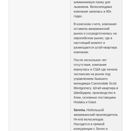
алюминиевую палку для
лыжников. Велосипедами
компания занялась в 80х
годах.
В конечном счете, компания
оставила американский
рынок и сосредоточилась на
европейском рынке, где в
настоящий момент и
размещается штаб-квартира
компании.
После нескольких лет
отсутствия, компания
вернулась в США где начала
экспансию на рынок под
управлением бывшего
менеджера Cannondale Scott
Montgomery. Штаб-квартира в
Швейцарии, производство в
Азии, основные поставщики
Hodaka и Giant.
Serotta.
Небольшой
американский производитель
Hi-end велосипедов.
Находится в прямой
конкуренции с Seven и