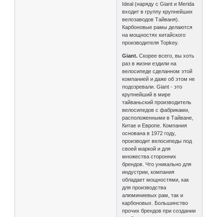
Ideal (наряду с Giant и Merida
входит в группу крупнейших
велозаводов Тайваня).
Карбоновые рамы делаются
на мощностях китайского
производителя Topkey.
Giant.
Скорее всего, вы хоть
раз в жизни ездили на
велосипеде сделанном этой
компанией и даже об этом не
подозревали. Giant - это
крупнейший в мире
тайваньский производитель
велосипедов с фабриками,
расположенными в Тайване,
Китае и Европе. Компания
основана в 1972 году,
производит велосипеды под
своей маркой и для
множества сторонних
брендов. Что уникально для
индустрии, компания
обладает мощностями, как
для производства
алюминиевых рам, так и
карбоновых. Большинство
прочих брендов при создании