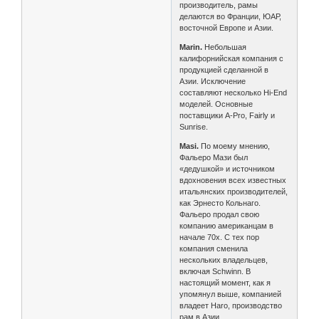
производитель, рамы
делаются во Франции, ЮАР,
восточной Европе и Азии.
Marin.
Небольшая
калифорнийская компания с
продукцией сделанной в
Азии. Исключение
составляют несколько Hi-End
моделей. Основные
поставщики A-Pro, Fairly и
Sunrise.
Masi.
По моему мнению,
Фальеро Мази был
«дедушкой» и источником
вдохновения всех известных
итальянских производителей,
как Эрнесто Кольнаго.
Фальеро продал свою
компанию американцам в
начале 70х. С тех пор
компания сменила
нескольких владельцев,
включая Schwinn. В
настоящий момент, как я
упомянул выше, компанией
владеет Haro, производство
рам в Азии.