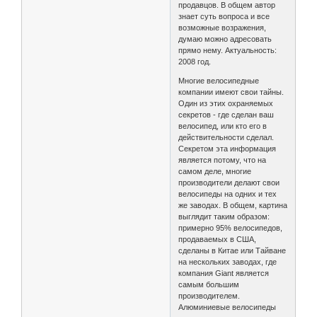
продавцов. В общем автор
знает суть вопроса и все
возможные возражения,
думаю можно адресовать
прямо нему. Актуальность:
2008 год.
Многие велосипедные
компании имеют свои тайны.
Один из этих охраняемых
секретов - где сделан ваш
велосипед, или кто его в
действительности сделал.
Секретом эта информация
является потому, что на
самом деле, многие
производители делают свои
велосипеды на одних и тех
же заводах. В общем, картина
выглядит таким образом:
примерно 95% велосипедов,
продаваемых в США,
сделаны в Китае или Тайване
на нескольких заводах, где
компания Giant является
самым большим
производителем.
Алюминиевые велосипеды