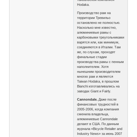
Hodaka.
Производство рам на
территории Тревильо
остановлено не полностью.
Насколько мне известно,
алюминиевые рамы с
карбоновыми треугольниками
варятся или, как минимум,
соединяются в Италии. Там
же, по слухам, проходят
финальные стадии
производства рамы с пенным
наполнителем. Хотя
нынешним производителем
многих рам и является
Taiwan Hodaka, в прошлом
Bianchi изготавливались на
заводах Giant и Fairly.
Cannondale.
Даже после
финансовых трудностей в
2005-2006, когда компания
сменила владельца,
алюминиевые Cannondale
делают в США. По данным
журнала «Bicycle Retailer and
Industry News» за июнь 2007