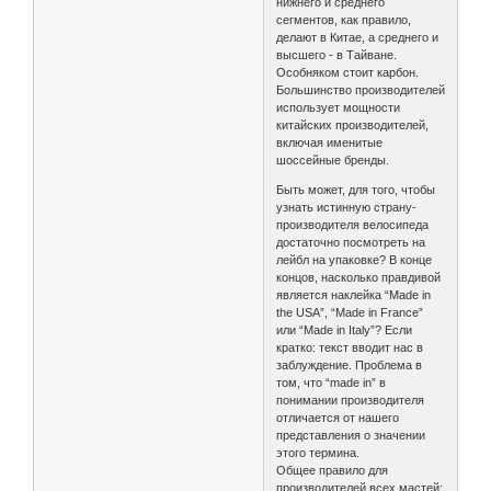
нижнего и среднего
сегментов, как правило,
делают в Китае, а среднего и
высшего - в Тайване.
Особняком стоит карбон.
Большинство производителей
использует мощности
китайских производителей,
включая именитые
шоссейные бренды.
Быть может, для того, чтобы
узнать истинную страну-
производителя велосипеда
достаточно посмотреть на
лейбл на упаковке? В конце
концов, насколько правдивой
является наклейка “Made in
the USA”, “Made in France”
или “Made in Italy”? Если
кратко: текст вводит нас в
заблуждение. Проблема в
том, что “made in” в
понимании производителя
отличается от нашего
представления о значении
этого термина.
Общее правило для
производителей всех мастей: