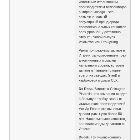
известным итальянским
производителем велосипедов
в мире? Colnago - это,
возможно, самый
популярный бренд среди
профессиональных гонщиков
всех уровней. Достаточно
открыть любой выпуск
VeloNews или ProCycling.
Рамы по-прежнему делают в
Италии, за исключением трех
алюминиевых моделей
начального уровня, которые
делают в Тайване (скорее
всего, на заводах Giant) и
карбоновой модели CLX.
De Rosa.
Вместе с Colnago и
Pinarello, эта компания входит
в большую тройку главных
итальянских производителей.
Уго Де Роза и его сыновья
делают рамы уже более 50
лет. Насколько мне известно,
все велосипеды делаются в
Италии.
Ducati.
По лицензионному