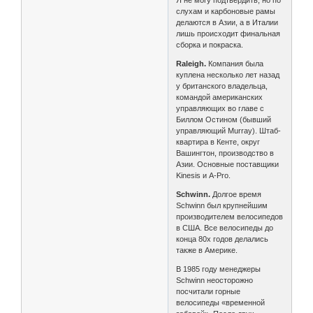
Я не могу подтвердить, но по
слухам и карбоновые рамы
делаются в Азии, а в Италии
лишь происходит финальная
сборка и покраска.
Raleigh.
Компания была
куплена несколько лет назад
у британского владельца,
командой американских
управляющих во главе с
Биллом Остином (бывший
управляющий Murray). Штаб-
квартира в Кенте, округ
Вашингтон, производство в
Азии. Основные поставщики
Kinesis и A-Pro.
Schwinn.
Долгое время
Schwinn был крупнейшим
производителем велосипедов
в США. Все велосипеды до
конца 80х годов делались
также в Америке.
В 1985 году менеджеры
Schwinn неосторожно
посчитали горные
велосипеды «временной