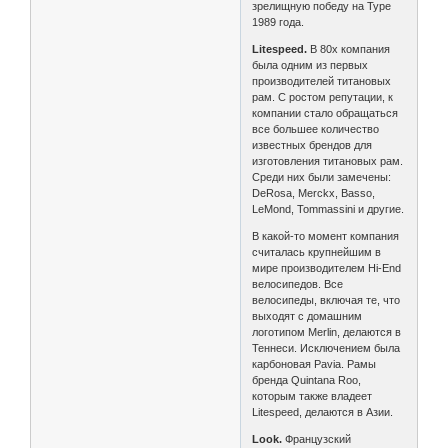
зрелищную победу на Туре
1989 года.
Litespeed.
В 80х компания
была одним из первых
производителей титановых
рам. С ростом репутации, к
компании стало обращаться
все большее количество
известных брендов для
изготовления титановых рам.
Среди них были замечены:
DeRosa, Merckx, Basso,
LeMond, Tommassini и другие.
В какой-то момент компания
считалась крупнейшим в
мире производителем Hi-End
велосипедов. Все
велосипеды, включая те, что
выходят с домашним
логотипом Merlin, делаются в
Теннеси. Исключением была
карбоновая Pavia. Рамы
бренда Quintana Roo,
которым также владеет
Litespeed, делаются в Азии.
Look.
Французский