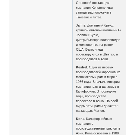
Основной поставщик-
компания Kenstone, чьи
заводы расположены в
Тайване и Китае.
Jamis
. Домашний бренд
крупной оптовой компании G.
Joannou Cycle,
дистрибьютора велосипедов
и компонентов на рынок
США. Велосипеды
проектируются в Штатах, а
производятся в Азии.
Kestrel.
Один из первых
производителей карбоновых
монококовых рам в мире с
1986 года. В начале истории
компании, рамы делались в
Калифорнии. В последние
годы, производство
переехало в Азию. По всей
видимости, рамы делаются
на заводах Martec.
Kona.
Калифорнийская
компания с
производственным циклом в
Азии. Kona основана в 1988