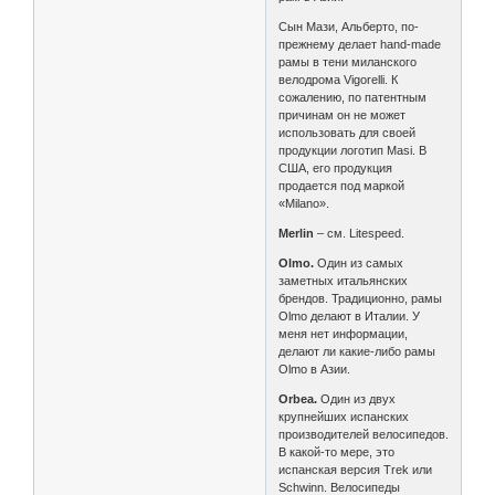
Сын Мази, Альберто, по-
прежнему делает hand-made
рамы в тени миланского
велодрома Vigorelli. К
сожалению, по патентным
причинам он не может
использовать для своей
продукции логотип Masi. В
США, его продукция
продается под маркой
«Milano».
Merlin
– см. Litespeed.
Olmo.
Один из самых
заметных итальянских
брендов. Традиционно, рамы
Olmo делают в Италии. У
меня нет информации,
делают ли какие-либо рамы
Olmo в Азии.
Orbea.
Один из двух
крупнейших испанских
производителей велосипедов.
В какой-то мере, это
испанская версия Trek или
Schwinn. Велосипеды