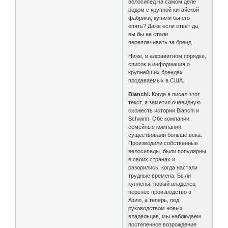
велосипед на самом деле
родом с крупной китайской
фабрики, купили бы его
опять? Даже если ответ да,
вы бы не стали
переплачивать за бренд.
Ниже, в алфавитном порядке,
список и информация о
крупнейших брендах
продаваемых в США.
Bianchi.
Когда я писал этот
текст, я заметил очевидную
схожесть истории Bianchi и
Schwinn. Обе компании
семейные компании
существовали больше века.
Производили собственные
велосипеды, были популярны
в своих странах и
разорились, когда настали
трудные времена. Были
куплены, новый владелец
перенес производство в
Азию, а теперь, под
руководством новых
владельцев, мы наблюдаем
постепенное возрождение