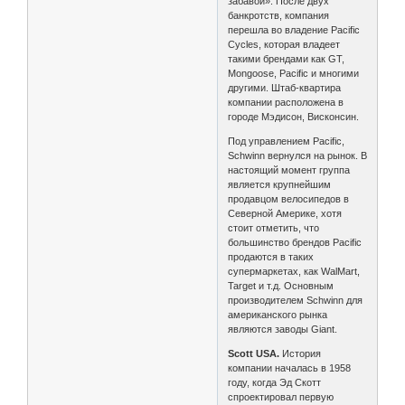
забавой». После двух
банкротств, компания
перешла во владение Pacific
Cycles, которая владеет
такими брендами как GT,
Mongoose, Pacific и многими
другими. Штаб-квартира
компании расположена в
городе Мэдисон, Висконсин.
Под управлением Pacific,
Schwinn вернулся на рынок. В
настоящий момент группа
является крупнейшим
продавцом велосипедов в
Северной Америке, хотя
стоит отметить, что
большинство брендов Pacific
продаются в таких
супермаркетах, как WalMart,
Target и т.д. Основным
производителем Schwinn для
американского рынка
являются заводы Giant.
Scott USA.
История
компании началась в 1958
году, когда Эд Скотт
спроектировал первую