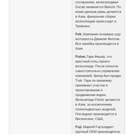
соглашению, велосипедами
Ducati занимается Bianchi. По
моим данным рамы делаются
в Азии, финальная сборка
велосипедов происходит в
Тревильо.
Felt.
Компания основана гуру
мотокросса Джимом Фелтом.
Вся линейка производится в
Азии.
Fisher.
Гари Фишер, это
крестный отец горного
велосипеда. После попыток
самостоятельно управления
компанией, бренд был продан
Trek. Гари по-прежнему
принимает участие в
проектировании и
продвижении марки.
Велосипеды Fisher делаются
в Азии, за исключением
полноподвесных моделей.
Последние производятся в
Висконсине, США,
Fuji.
Маркой Fuji владеет
крупный OEM производитель