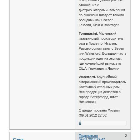
выстраивает долгосрочные
отношения с
дистрибьюторами. Компания
по лицензии владеет такими
брендами как Fischer,
LeMond, Klein и Bontrager.
Tommasini.
Маленький
итальянский производитель
рам в Грозетто, Италия.
Размер сопоставим с Seven
или Waterford. Большая часть
продукции идет на экспорт,
где крупнейший рынок это
США, Германия и Япония.
Waterford.
Крупнейший
американский производитель
кастомных стальных рам.
Вся продукция делается в
городе Ватерфорд, штат
Висконсин.
Отредактировано Филипп
(09.01.2012 22:36)
0
Поделиться
2
Саша
09.01.2012 22:47