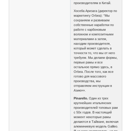
производителям в Китай.
Хосеба Аризага (директор по
маркетингу Orbea): “Мы
сохраняем и развиваем
собственные наработки по
работе с карбоновым
волокном и композитными
материалами а затем,
находим производителя,
который может сделать в
точности то, что мы от него
требуем. Мы делаем формы,
первые рамы и все
остальное прямо здесь, в
Orbea. После того, как все
готово для массового
производства, мы
отправляем инструкции в
Азию»».
Pinarello.
Один из трех
крупнейших итальянских
производителей топовых рам
с 50х годов. В настоящий
момент некоторые рамы
делаются в Тайване, включая
алюминиевую модель Galileo.