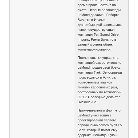
свинцового отравления во
время происшествия на
охоте. Первые велосипеды
LeMond делались Роберто
Билатто в Италии,
дистрибьюцией занималась
ныне несуществующая
компания Ten Speed Drive
Imports. Рамы Билатто в
данный момент объект
коллекционирования.
После попытки управлять
компанией самостоятельно,
LeMond продал свой бренд
компании Trek. Велосипеды
производятся в Азии, за
исключением главной
линейки карбоновых рам,
построенных по технологии
OCLV. Последние делают в
Висконсине.
Примечательный факт, что
LeMond участвовал в
проектировании первого
аэродинамического руля со
Scott, который помог ему
одержать неожиданную и