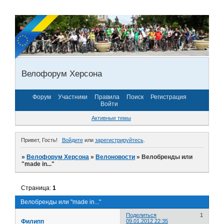
Велофорум Херсона
Форум
Участники
Правила
Поиск
Регистрация
Войти
Активные темы
Привет, Гость!
Войдите
или
зарегистрируйтесь
.
»
Велофорум Херсона
»
Велоновости
»
Велобренды или
"made in..."
Страница:
1
Велобренды или "made in..."
Поделиться
1
Филипп
09.01.2012 22:35