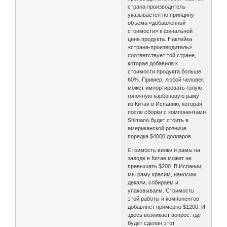
страна производитель
указывается по принципу
объема «добавленной
стоимости» к финальной
цене продукта. Наклейка
«страна-производитель»
соответствует той стране,
которая добавила к
стоимости продукта больше
60%. Пример: любой человек
может импортировать голую
гоночную карбоновую раму
из Китая в Испанию, которая
после сборки с компонентами
Shimano будет стоить в
американской рознице
порядка $4000 долларов.
Стоимость вилки и рамы на
заводе в Китае может не
превышать $200. В Испании,
мы раму красим, наносим
декали, собираем и
упаковываем. Стоимость
этой работы и компонентов
добавляет примерно $1200. И
здесь возникает вопрос: где
будет сделан этот