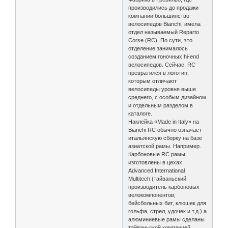
производились до продажи
компании большинство
велосипедов Bianchi, имела
отдел называемый Reparto
Corse (RC). По сути, это
отделение занималось
созданием гоночных hi-end
велосипедов. Сейчас, RC
превратился в логотип,
которым отличают
велосипеды уровня выше
среднего, c особым дизайном
и отдельным разделом в
каталоге.
Наклейка «Made in Italy» на
Bianchi RC обычно означает
итальянскую сборку на базе
азиатской рамы. Например.
Карбоновые RC рамы
изготовлены в цехах
Advanced International
Multitech (тайваньский
производитель карбоновых
велокомпонентов,
бейсбольных бит, клюшек для
гольфа, стрел, удочек и т.д.) а
алюминиевые рамы сделаны
тайваньской компанией