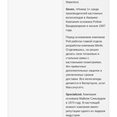
Waterford.
Seven.
«Номер 1» среди
производителей кастомных
велосипедов в Америке.
Компания основана Робом
Вандермарком в начале 1997
года.
Перед основанием компании
Роб работал главой отдела
разработки компании Merlin.
Отделившись, он решил
делать свои титановые и
стальные рамы с
кастомными геометриями,
без привычных
дополнительных наценок и
увеличенных сроков
доставки. Все велосипеды
делаются в Ватертауне, штат
Массачусетс.
Specialized.
Компания
основана Майком Синьярдом
в 1974 году. В настоящий
момент компания имеет
репутацию одного из лидеров
индустрии.