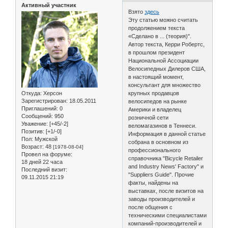
Активный участник
Взято
здесь
Эту статью можно считать
продолжением текста
«Сделано в ... (теория)".
Автор текста, Керри Робертс,
в прошлом президент
Национальной Ассоциации
Велосипедных Дилеров США,
в настоящий момент,
консультант для множество
Откуда:
Херсон
крупных продавцов
Зарегистрирован
: 18.05.2011
велосипедов на рынке
Приглашений:
0
Америки и владелец
Сообщений:
950
розничной сети
Уважение:
[+45/-2]
веломагазинов в Теннеси.
Позитив:
[+1/-0]
Информация в данной статье
Пол:
Мужской
собрана в основном из
Возраст:
48
[1978-08-04]
профессионального
Провел на форуме:
справочника "Bicycle Retailer
18 дней 22 часа
and Industry News' Factory" и
Последний визит:
"Suppliers Guide". Прочие
09.11.2015 21:19
факты, найдены на
выставках, после визитов на
заводы производителей и
после общения с
техническими специалистами
компаний-производителей и