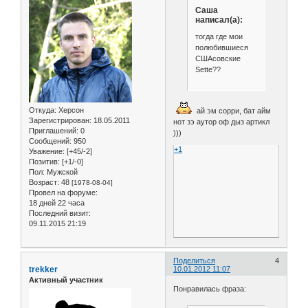
Саша
написал(а):
тогда где мои
полюбившиеся
СШАсовские
Sette??
Откуда:
Херсон
ай эм сорри, бат айм
Зарегистрирован
: 18.05.2011
нот зэ аутор оф дыз артикл
Приглашений:
0
)))
Сообщений:
950
+1
Уважение:
[+45/-2]
Позитив:
[+1/-0]
Пол:
Мужской
Возраст:
48
[1978-08-04]
Провел на форуме:
18 дней 22 часа
Последний визит:
09.11.2015 21:19
Поделиться
4
trekker
10.01.2012 11:07
Активный участник
Понравилась фраза: