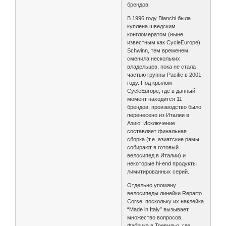
брендов.
В 1996 году Bianchi была
куплена шведским
конгломератом (ныне
известным как CycleEurope).
Schwinn, тем временем
сменила нескольких
владельцев, пока не стала
частью группы Pacific в 2001
году. Под крылом
CycleEurope, где в данный
момент находится 11
брендов, производство было
перенесено из Италии в
Азию. Исключение
составляет финальная
сборка (т.е. азиатские рамы
собирают в готовый
велосипед в Италии) и
некоторые hi-end продукты
лимитированных серий.
Отдельно упомяну
велосипеды линейки Reparto
Corse, поскольку их наклейка
“Made in Italy” вызывает
множество вопросов.
Фабрика в Тревильо, где