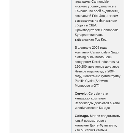
года рамы Cannondale
нижнего уровня делались в
Тайване, по всей видимости,
компанией Fritz Jou, а затем
высылались на финальную
сборку в США.
Производителем Cannondale
Synapse являлась
тайваньская Top Key.
В феврале 2008 года,
компания Cannondale и Sugoi
clothing были поглощены
концерном Dorel Industries за
190-200 миллионов долларов.
Четыре года назад, в 2004
году, Dorel также купил группу
Pacific Cycle (Schwinn,
Mongoose и GT).
Cervelo.
Cervelo - это
канадская компания.
Велосипеды делаются в Азии
и собираются в Канаде.
Colnago.
Мог ли представить
юный подмастерье в
магазине Данте Фумагалли,
что он станет самым