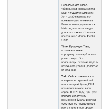
Несколько лет назад,
тайваньская Merida купила
главную долю в компании.
Хотя штаб-квартира по-
прежнему расположена в
Калифорнии и управляется
Майком, все велосипеды
делаются в Азии. Основные
поставщики: Merida, Ideal и
Giant.
Time.
Продукция Time,
возможно самые
«продвинутые» карбоновые
рамы в мире. Все
велосипеды, включая модели
начального уровня, делаются
во Франции.
Trek
. Сейчас тяжело в это
поверить, но крупнейший
велосипедный бренд США
начинался в маленьком
сарае. В 1976 году, Дик Бурк
привлек инвестиции
размером в $25000 и начал
собственное производство
рам в сарае в пригородах