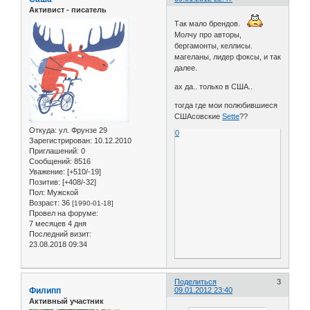
Активист - писатель
Так мало брендов.
Молчу про авторы,
бергамонты, келлисы.
магеланы, лидер фоксы, и так
далее.
ах да.. только в США..
тогда где мои полюбившиеся
СШАсовские
Sette
??
Откуда:
ул. Фрунзе 29
0
Зарегистрирован
: 10.12.2010
Приглашений:
0
Сообщений:
8516
Уважение:
[+510/-19]
Позитив:
[+408/-32]
Пол:
Мужской
Возраст:
36
[1990-01-18]
Провел на форуме:
7 месяцев 4 дня
Последний визит:
23.08.2018 09:34
Поделиться
3
Филипп
09.01.2012 23:40
Активный участник