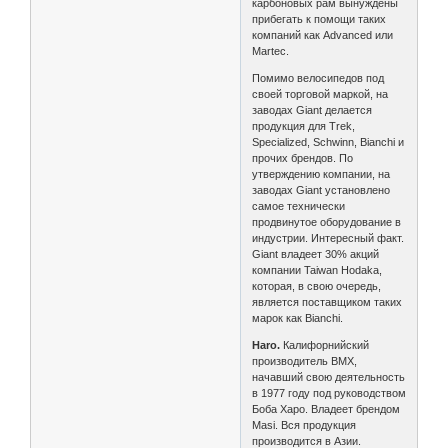
карбоновых рам вынуждены
прибегать к помощи таких
компаний как Advanced или
Martec.
Помимо велосипедов под
своей торговой маркой, на
заводах Giant делается
продукция для Trek,
Specialized, Schwinn, Bianchi и
прочих брендов. По
утверждению компании, на
заводах Giant установлено
самое технически
продвинутое оборудование в
индустрии. Интересный факт.
Giant владеет 30% акций
компании Taiwan Hodaka,
которая, в свою очередь,
является поставщиком таких
марок как Bianchi.
Haro.
Калифорнийский
производитель BMX,
начавший свою деятельность
в 1977 году под руководством
Боба Харо. Владеет брендом
Masi. Вся продукция
производится в Азии.