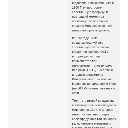
Мэдисона, Висконсин. Уже в
1980 Trek построили
собственную фабрику. В
настоящий момент за
производство базовых и
средних моделей отвечают
азиатские производители.
В 1992 году, Trek
представила публике
собственную технологию
обработки карбона OCLV,
которая до сих пор
применяется при
изготовлении топовых рам.
Все рамы OCLV, шоссейные
и горные, делаются в
Ватерлоо, штат Висконсин.
Карбоновые рамы серии 5000
(не OCLV) изготавливаются в
Азии.
Trek - это второй по размеру
производитель велосипедов в
мире после Giant. Компания
известна тем, что продает
свою продукцию только через
велосипедные магазины и