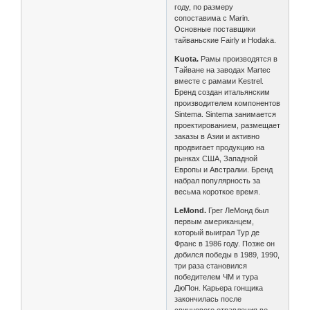
году, по размеру
сопоставима с Marin.
Основные поставщики
тайваньские Fairly и Hodaka.
Kuota.
Рамы производятся в
Тайване на заводах Martec
вместе с рамами Kestrel.
Бренд создан итальянским
производителем компонентов
Sintema. Sintema занимается
проектированием, размещает
заказы в Азии и активно
продвигает продукцию на
рынках США, Западной
Европы и Австралии. Бренд
набрал популярность за
весьма короткое время.
LeMond.
Грег ЛеМонд был
первым американцем,
который выиграл Тур де
Франс в 1986 году. Позже он
добился победы в 1989, 1990,
три раза становился
победителем ЧМ и тура
ДюПон. Карьера гонщика
закончилась после