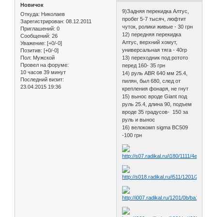
Новичок
9)Задняя перекидка Алтус,
Откуда:
Николаев
пробег 5-7 тысяч, люфтит
Зарегистрирован
: 08.12.2011
чуток, ролики живые - 30 грн
Приглашений:
0
12) передняя перекидка
Сообщений:
26
Алтус, верхний хомут,
Уважение:
[+0/-0]
универсальная тяга - 40гр
Позитив:
[+0/-0]
Пол:
Мужской
13) переходник под ротото
Провел на форуме:
перед 160- 35 грн
10 часов 39 минут
14) руль ABR 640 мм 25.4,
Последний визит:
пилян, был 680, след от
23.04.2015 19:36
крепления фонаря, не гнут
15) вынос вроде Giant под
руль 25.4, длина 90, подъем
вроде 35 градусов- 150 за
руль и вынос
16) велокомп sigma BC509
-100 грн