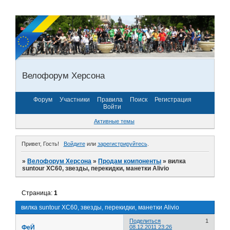
Велофорум Херсона
Форум
Участники
Правила
Поиск
Регистрация
Войти
Активные темы
Привет, Гость!
Войдите
или
зарегистрируйтесь
.
»
Велофорум Херсона
»
Продам компоненты
»
вилка
suntour XC60, звезды, перекидки, манетки Alivio
Страница:
1
вилка suntour XC60, звезды, перекидки, манетки Alivio
Поделиться
1
ФеЙ
08.12.2011 23:26