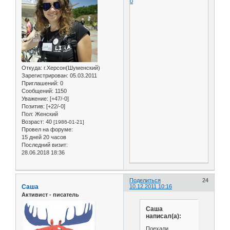
0
Откуда:
г.Херсон(Шуменский)
Зарегистрирован
: 05.03.2011
Приглашений:
0
Сообщений:
1150
Уважение:
[+47/-0]
Позитив:
[+22/-0]
Пол:
Женский
Возраст:
40
[1986-01-21]
Провел на форуме:
15 дней 20 часов
Последний визит:
28.06.2018 18:36
Поделиться
24
Саша
10.12.2011 10:16
Активист - писатель
Саша
написал(а):
Поехали..