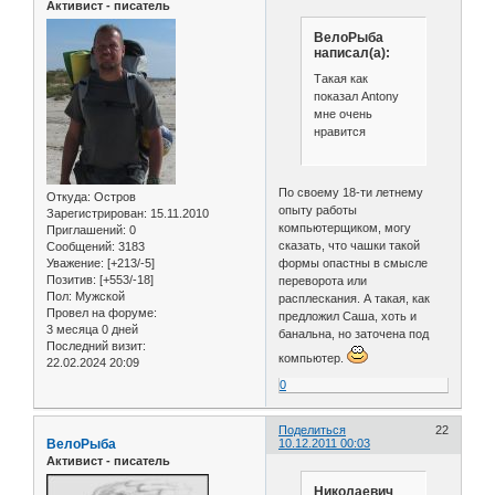
Активист - писатель
ВелоРыба
написал(а):
Такая как
показал Antony
мне очень
нравится
По своему 18-ти летнему
Откуда:
Остров
опыту работы
Зарегистрирован
: 15.11.2010
компьютерщиком, могу
Приглашений:
0
сказать, что чашки такой
Сообщений:
3183
формы опастны в смысле
Уважение:
[+213/-5]
Позитив:
[+553/-18]
переворота или
Пол:
Мужской
расплескания. А такая, как
Провел на форуме:
предложил Саша, хоть и
3 месяца 0 дней
банальна, но заточена под
Последний визит:
компьютер.
22.02.2024 20:09
0
Поделиться
22
ВелоРыба
10.12.2011 00:03
Активист - писатель
Николаевич