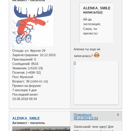
ALENKA_SMILE
написал(а):
Ай-да
экспозиция,
Саша, ты
прелесть!
Аленка ты еще не
Откуда:
ул. Фрунзе 29
Зарегистрирован
: 10.12.2010
записалась?
Приглашений:
0
0
Сообщений:
8516
Уважение:
[+510/-19]
Позитив:
[+408/-32]
Пол:
Мужской
Возраст:
36
[1990-01-18]
Провел на форуме:
7 месяцев 4 дня
Последний визит:
23.08.2018 09:34
Поделиться
4
ALENKA_SMILE
08.12.2011 22:53
Активист - писатель
Записывай- мне одну! Для