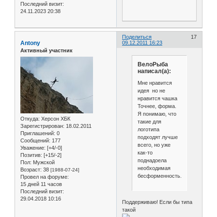
Последний визит:
24.11.2023 20:38
Поделиться
17
Antony
09.12.2011 16:23
Активный участник
ВелоРыба
написал(а):
Мне нравится
идея но не
нравится чашка
Точнее, форма.
Я понимаю, что
Откуда:
Херсон ХБК
такие для
Зарегистрирован
: 18.02.2011
логотипа
Приглашений:
0
подходят лучше
Сообщений:
177
всего, но уже
Уважение:
[+4/-0]
как-то
Позитив:
[+15/-2]
поднадоела
Пол:
Мужской
необходимая
Возраст:
38
[1988-07-24]
бесформенность.
Провел на форуме:
15 дней 11 часов
Последний визит:
29.04.2018 10:16
Поддерживаю! Если бы типа
такой