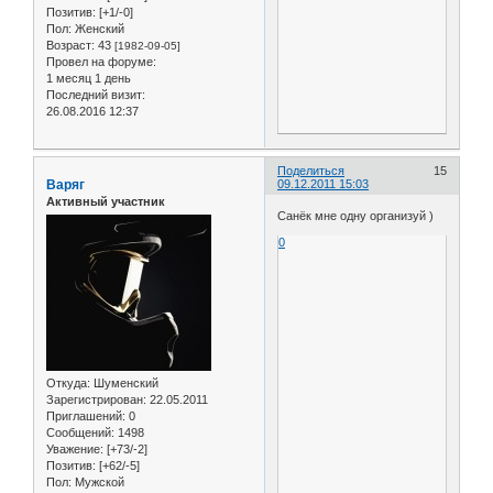
Позитив:
[+1/-0]
Пол:
Женский
Возраст:
43
[1982-09-05]
Провел на форуме:
1 месяц 1 день
Последний визит:
26.08.2016 12:37
Поделиться
15
Варяг
09.12.2011 15:03
Активный участник
Санёк мне одну организуй )
0
Откуда:
Шуменский
Зарегистрирован
: 22.05.2011
Приглашений:
0
Сообщений:
1498
Уважение:
[+73/-2]
Позитив:
[+62/-5]
Пол:
Мужской