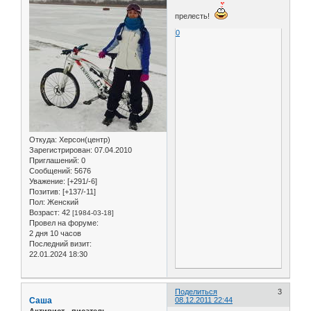
прелесть!
0
Откуда:
Херсон(центр)
Зарегистрирован
: 07.04.2010
Приглашений:
0
Сообщений:
5676
Уважение:
[+291/-6]
Позитив:
[+137/-11]
Пол:
Женский
Возраст:
42
[1984-03-18]
Провел на форуме:
2 дня 10 часов
Последний визит:
22.01.2024 18:30
Поделиться
3
Саша
08.12.2011 22:44
Активист - писатель