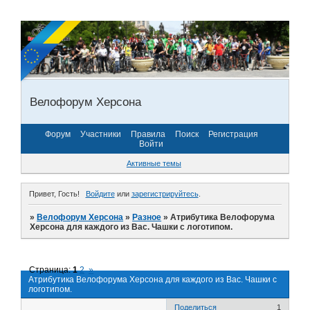
Велофорум Херсона
Форум
Участники
Правила
Поиск
Регистрация
Войти
Активные темы
Привет, Гость!
Войдите
или
зарегистрируйтесь
.
»
Велофорум Херсона
»
Разное
»
Атрибутика Велофорума
Херсона для каждого из Вас. Чашки с логотипом.
Страница:
1
2
»
Атрибутика Велофорума Херсона для каждого из Вас. Чашки с
логотипом.
Поделиться
1