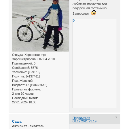
любимая термо-кружка
подаренная гостями из
Запорожья
0
Откуда:
Херсон(центр)
Зарегистрирован
: 07.04.2010
Приглашений:
0
Сообщений:
5676
Уважение:
[+291/-6]
Позитив:
[+137/-11]
Пол:
Женский
Возраст:
42
[1984-03-18]
Провел на форуме:
2 дня 10 часов
Последний визит:
22.01.2024 18:30
Поделиться
7
Саша
08.12.2011 23:19
Активист - писатель