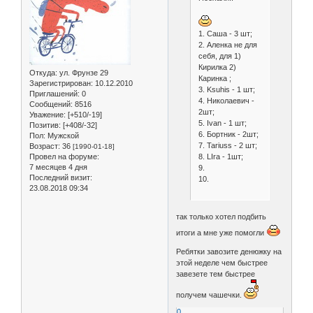
1. Саша - 3 шт;
2. Аленка не для
себя, для 1)
Кирилка 2)
Откуда:
ул. Фрунзе 29
Каринка ;
Зарегистрирован
: 10.12.2010
3. Ksuhis - 1 шт;
Приглашений:
0
4. Николаевич -
Сообщений:
8516
2шт;
Уважение:
[+510/-19]
5. Ivan - 1 шт;
Позитив:
[+408/-32]
6. Бортник - 2шт;
Пол:
Мужской
7. Tariuss - 2 шт;
Возраст:
36
[1990-01-18]
8. LIra - 1шт;
Провел на форуме:
7 месяцев 4 дня
9.
Последний визит:
10.
23.08.2018 09:34
так только хотел подбить
итоги а мне уже помогли
Ребятки завозите денюжку на
этой неделе чем быстрее
завезете тем быстрее
получем чашечки.
0