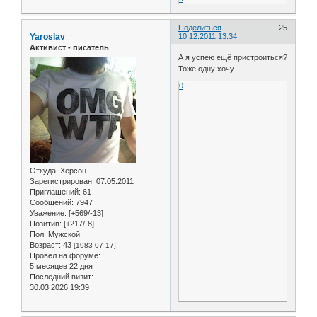
Поделиться
25
Yaroslav
10.12.2011 13:34
Активист - писатель
А я успею ещё пристроиться?
Тоже одну хочу.
0
Откуда:
Херсон
Зарегистрирован
: 07.05.2011
Приглашений:
61
Сообщений:
7947
Уважение:
[+569/-13]
Позитив:
[+217/-8]
Пол:
Мужской
Возраст:
43
[1983-07-17]
Провел на форуме:
5 месяцев 22 дня
Последний визит:
30.03.2026 19:39