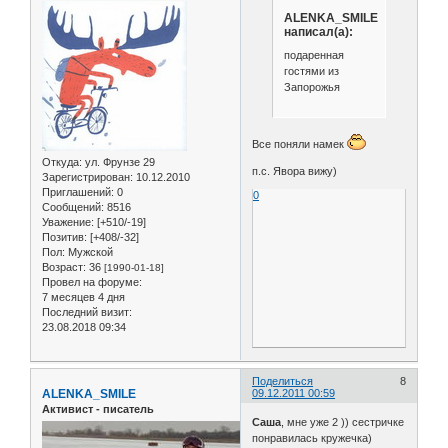
ALENKA_SMILE
написал(а):
подаренная
гостями из
Запорожья
Все поняли намек
Откуда:
ул. Фрунзе 29
п.с. Явора вижу)
Зарегистрирован
: 10.12.2010
Приглашений:
0
0
Сообщений:
8516
Уважение:
[+510/-19]
Позитив:
[+408/-32]
Пол:
Мужской
Возраст:
36
[1990-01-18]
Провел на форуме:
7 месяцев 4 дня
Последний визит:
23.08.2018 09:34
Поделиться
8
ALENKA_SMILE
09.12.2011 00:59
Активист - писатель
Саша
, мне уже 2 )) сестричке
понравилась кружечка)