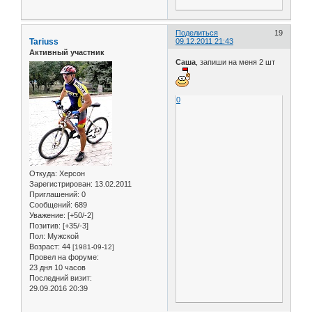
Поделиться
19
Tariuss
09.12.2011 21:43
Активный участник
Саша
, запиши на меня 2 шт
0
Откуда:
Херсон
Зарегистрирован
: 13.02.2011
Приглашений:
0
Сообщений:
689
Уважение:
[+50/-2]
Позитив:
[+35/-3]
Пол:
Мужской
Возраст:
44
[1981-09-12]
Провел на форуме:
23 дня 10 часов
Последний визит:
29.09.2016 20:39