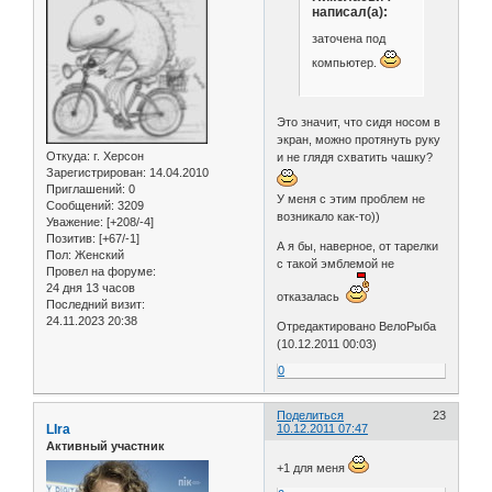
написал(а):
заточена под
компьютер.
Это значит, что сидя носом в
экран, можно протянуть руку
Откуда:
г. Херсон
и не глядя схватить чашку?
Зарегистрирован
: 14.04.2010
Приглашений:
0
У меня с этим проблем не
Сообщений:
3209
возникало как-то))
Уважение:
[+208/-4]
Позитив:
[+67/-1]
А я бы, наверное, от тарелки
Пол:
Женский
с такой эмблемой не
Провел на форуме:
24 дня 13 часов
отказалась
Последний визит:
24.11.2023 20:38
Отредактировано ВелоРыба
(10.12.2011 00:03)
0
Поделиться
23
LIra
10.12.2011 07:47
Активный участник
+1 для меня