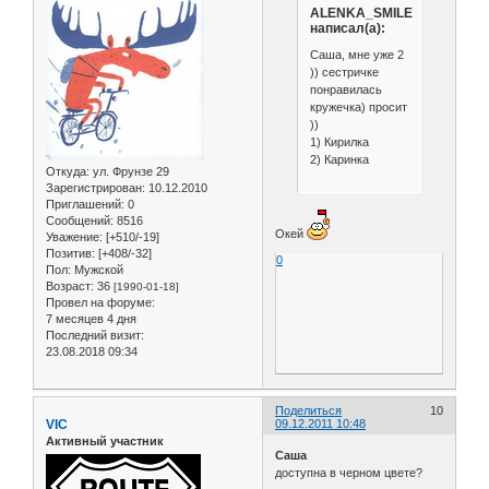
ALENKA_SMILE
написал(а):
Саша, мне уже 2
)) сестричке
понравилась
кружечка) просит
))
1) Кирилка
2) Каринка
Откуда:
ул. Фрунзе 29
Зарегистрирован
: 10.12.2010
Приглашений:
0
Сообщений:
8516
Окей
Уважение:
[+510/-19]
Позитив:
[+408/-32]
0
Пол:
Мужской
Возраст:
36
[1990-01-18]
Провел на форуме:
7 месяцев 4 дня
Последний визит:
23.08.2018 09:34
Поделиться
10
VIC
09.12.2011 10:48
Активный участник
Саша
доступна в черном цвете?