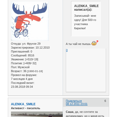
ALENKA_SMILE
написал(а):
Записывай- мне
одну! Для 500-го
участника
Кирилки!
Откуда:
ул. Фрунзе 29
А ты чай не пьешь
Зарегистрирован
: 10.12.2010
0
Приглашений:
0
Сообщений:
8516
Уважение:
[+510/-19]
Позитив:
[+408/-32]
Пол:
Мужской
Возраст:
36
[1990-01-18]
Провел на форуме:
7 месяцев 4 дня
Последний визит:
23.08.2018 09:34
Поделиться
6
ALENKA_SMILE
08.12.2011 23:01
Активист - писатель
Саша
, да, не сочтите за
антирекламу, но у меня есть