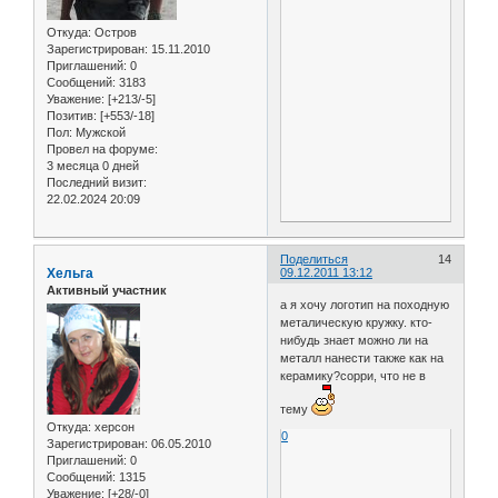
Откуда:
Остров
Зарегистрирован
: 15.11.2010
Приглашений:
0
Сообщений:
3183
Уважение:
[+213/-5]
Позитив:
[+553/-18]
Пол:
Мужской
Провел на форуме:
3 месяца 0 дней
Последний визит:
22.02.2024 20:09
Поделиться
14
Хельга
09.12.2011 13:12
Активный участник
а я хочу логотип на походную
металическую кружку. кто-
нибудь знает можно ли на
металл нанести также как на
керамику?сорри, что не в
тему
Откуда:
херсон
0
Зарегистрирован
: 06.05.2010
Приглашений:
0
Сообщений:
1315
Уважение:
[+28/-0]