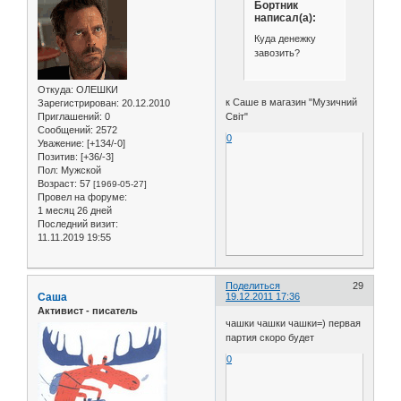
Бортник
написал(а):
Куда денежку
завозить?
Откуда:
ОЛЕШКИ
к Саше в магазин "Музичний
Зарегистрирован
: 20.12.2010
Свiт"
Приглашений:
0
Сообщений:
2572
0
Уважение:
[+134/-0]
Позитив:
[+36/-3]
Пол:
Мужской
Возраст:
57
[1969-05-27]
Провел на форуме:
1 месяц 26 дней
Последний визит:
11.11.2019 19:55
Поделиться
29
Саша
19.12.2011 17:36
Активист - писатель
чашки чашки чашки=) первая
партия скоро будет
0