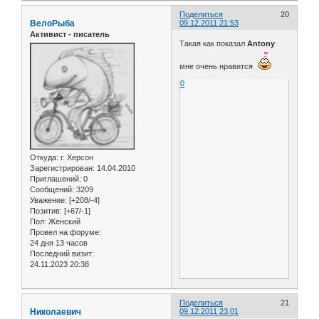
Поделиться
20
ВелоРыба
09.12.2011 21:53
Активист - писатель
Такая как показал
Antony
мне очень нравится
0
Откуда:
г. Херсон
Зарегистрирован
: 14.04.2010
Приглашений:
0
Сообщений:
3209
Уважение:
[+208/-4]
Позитив:
[+67/-1]
Пол:
Женский
Провел на форуме:
24 дня 13 часов
Последний визит:
24.11.2023 20:38
Поделиться
21
Николаевич
09.12.2011 23:01