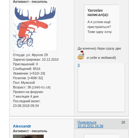
Активист - писатель
Yaroslav
написал(а):
А я успею ещё
пристроиться?
Тоже одну хочу.
Да конечно) бери сразу две
Откуда:
ул. Фрунзе 29
и себе и любимой)
Зарегистрирован
: 10.12.2010
Приглашений:
0
0
Сообщений:
8516
Уважение:
[+510/-19]
Позитив:
[+408/-32]
Пол:
Мужской
Возраст:
36
[1990-01-18]
Провел на форуме:
7 месяцев 4 дня
Последний визит:
23.08.2018 09:34
Поделиться
28
Alexsandr
10.12.2011 16:38
Активист - писатель