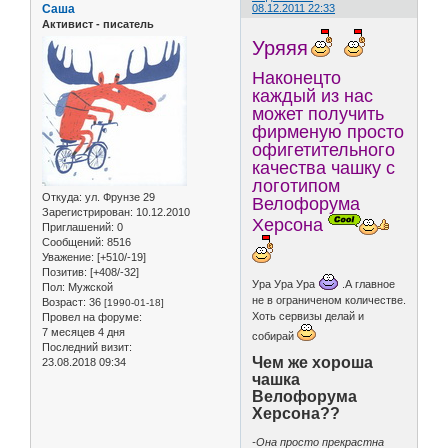
Саша
08.12.2011 22:33
Активист - писатель
Уряяя
Наконецто
каждый из нас
может получить
фирменую просто
офигетительного
качества чашку с
логотипом
Откуда:
ул. Фрунзе 29
Велофорума
Зарегистрирован
: 10.12.2010
Херсона
Приглашений:
0
Сообщений:
8516
Уважение:
[+510/-19]
Позитив:
[+408/-32]
Ура Ура Ура
.А главное
Пол:
Мужской
не в ограниченом количестве.
Возраст:
36
[1990-01-18]
Хоть сервизы делай и
Провел на форуме:
7 месяцев 4 дня
собирай
Последний визит:
Чем же хороша
23.08.2018 09:34
чашка
Велофорума
Херсона??
-Она просто прекрастна