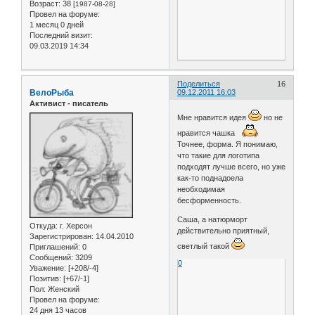
Возраст:
38
[1987-08-28]
Провел на форуме:
1 месяц 0 дней
Последний визит:
09.03.2019 14:34
Поделиться
16
ВелоРыба
09.12.2011 16:03
Активист - писатель
Мне нравится идея
но не
нравится чашка
Точнее, форма. Я понимаю,
что такие для логотипа
подходят лучше всего, но уже
как-то поднадоела
необходимая
бесформенность.
Саша, а натюрморт
Откуда:
г. Херсон
действительно приятный,
Зарегистрирован
: 14.04.2010
светлый такой
Приглашений:
0
Сообщений:
3209
0
Уважение:
[+208/-4]
Позитив:
[+67/-1]
Пол:
Женский
Провел на форуме:
24 дня 13 часов