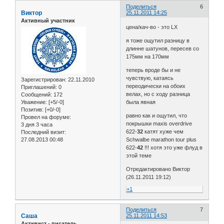
Поделиться
6
Виктор
25.11.2011 14:25
Активный участник
цена/кач-во - это LX
я тоже ощутил разницу в
длинне шатунов, пересев со
175мм на 170мм
теперь вроде бы и не
чувствую, катаясь
Зарегистрирован
: 22.11.2010
переодически на обоих
Приглашений:
0
велах, но с ходу разница
Сообщений:
172
Уважение:
[+5/-0]
была явная
Позитив:
[+0/-0]
равно как и ощутил, что
Провел на форуме:
покрышки maxis overdrive
3 дня 3 часа
622-
32
катят хуже чем
Последний визит:
27.08.2013 00:48
Schwalbe marathon tour plus
622-
42
!!! хотя это уже флуд в
этой теме
Отредактировано Виктор
(26.11.2011 19:12)
+1
Поделиться
7
Саша
25.11.2011 14:53
Активист - писатель