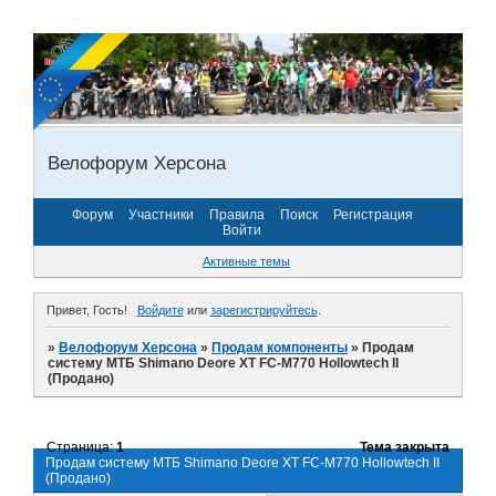
Велофорум Херсона
Форум
Участники
Правила
Поиск
Регистрация
Войти
Активные темы
Привет, Гость!
Войдите
или
зарегистрируйтесь
.
»
Велофорум Херсона
»
Продам компоненты
»
Продам
систему МТБ Shimano Deore XT FC-M770 Hollowtech II
(Продано)
Страница:
1
Тема закрыта
Продам систему МТБ Shimano Deore XT FC-M770 Hollowtech II
(Продано)