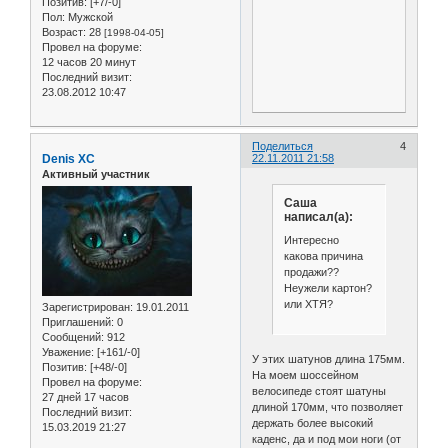
Позитив:
[+7/-0]
Пол:
Мужской
Возраст:
28
[1998-04-05]
Провел на форуме:
12 часов 20 минут
Последний визит:
23.08.2012 10:47
Поделиться
4
Denis XC
22.11.2011 21:58
Активный участник
Саша
написал(а):
Интересно
какова причина
продажи??
Неужели картон?
или ХТЯ?
Зарегистрирован
: 19.01.2011
Приглашений:
0
Сообщений:
912
Уважение:
[+161/-0]
У этих шатунов длина 175мм.
Позитив:
[+48/-0]
На моем шоссейном
Провел на форуме:
велосипеде стоят шатуны
27 дней 17 часов
длиной 170мм, что позволяет
Последний визит:
держать более высокий
15.03.2019 21:27
каденс, да и под мои ноги (от