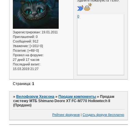
Удалите пожалуйста ТЕМУ.
0
Зарегистрирован
: 19.01.2011
Приглашений:
0
Сообщений:
912
Уважение:
[+161/-0]
Позитив:
[+48/-0]
Провел на форуме:
27 дней 17 часов
Последний визит:
15.03.2019 21:27
Страница:
1
»
Велофорум Херсона
»
Продам компоненты
»
Продам
систему МТБ Shimano Deore XT FC-M770 Hollowtech II
(Продано)
Рейтинг форумов
|
Создать форум бесплатно