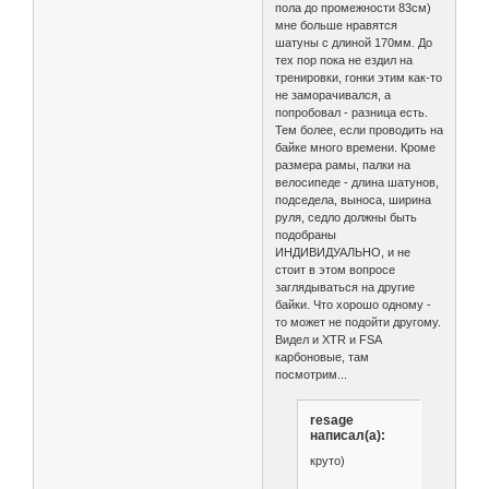
пола до промежности 83см)
мне больше нравятся
шатуны с длиной 170мм. До
тех пор пока не ездил на
тренировки, гонки этим как-то
не заморачивался, а
попробовал - разница есть.
Тем более, если проводить на
байке много времени. Кроме
размера рамы, палки на
велосипеде - длина шатунов,
подседела, выноса, ширина
руля, седло должны быть
подобраны
ИНДИВИДУАЛЬНО, и не
стоит в этом вопросе
заглядываться на другие
байки. Что хорошо одному -
то может не подойти другому.
Видел и XTR и FSA
карбоновые, там
посмотрим...
resage
написал(а):
круто)