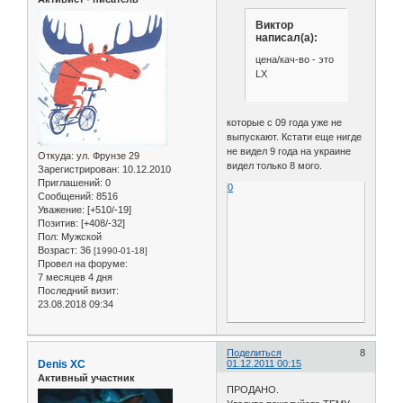
Виктор
написал(а):
цена/кач-во - это
LX
которые с 09 года уже не
выпускают. Кстати еще нигде
не видел 9 года на украине
Откуда:
ул. Фрунзе 29
видел только 8 мого.
Зарегистрирован
: 10.12.2010
Приглашений:
0
0
Сообщений:
8516
Уважение:
[+510/-19]
Позитив:
[+408/-32]
Пол:
Мужской
Возраст:
36
[1990-01-18]
Провел на форуме:
7 месяцев 4 дня
Последний визит:
23.08.2018 09:34
Поделиться
8
Denis XC
01.12.2011 00:15
Активный участник
ПРОДАНО.