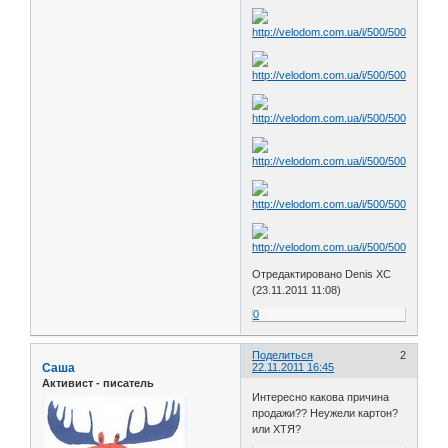
Отредактировано Denis XC
(23.11.2011 11:08)
0
Поделиться
2
Саша
22.11.2011 16:45
Активист - писатель
Интересно какова причина
продажи?? Неужели картон?
или ХТЯ?