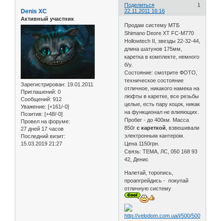
Поделиться
1
Denis XC
22.11.2011 16:16
Активный участник
Продам систему МТБ
Shimano Deore XT FC-M770
Hollowtech II, звезды 22-32-44,
длина шатунов 175мм,
каретка в комплекте, немного
б/у.
Состояние: смотрите ФОТО,
техническое состояние
Зарегистрирован
: 19.01.2011
отличное, никакого намека на
Приглашений:
0
люфты в каретке, все резьбы
Сообщений:
912
целые, есть пару коцок, никак
Уважение:
[+161/-0]
на функционал не влияющих.
Позитив:
[+48/-0]
Пробег - до 400км. Масса
Провел на форуме:
850г
с кареткой
, взвешивали
27 дней 17 часов
электронным кантером.
Последний визит:
15.03.2019 21:27
Цена 1150грн.
Связь: ТЕМА, ЛС, 050 168 93
42, Денис
Налетай, торопись,
проапгрейдись - покупай
отличную систему