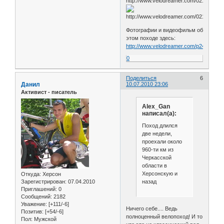
Фотографии и видеофильм об
этом походе здесь:
http://www.velodreamer.com/p24.html
0
Поделиться
6
Данил
10.07.2010 23:06
Активист - писатель
Alex_Gan
написал(а):
Поход длился
две недели,
проехали около
960-ти км из
Черкасской
области в
Херсонскую и
Откуда:
Херсон
назад
Зарегистрирован
: 07.04.2010
Приглашений:
0
Сообщений:
2182
Уважение:
[+111/-6]
Ничего себе.... Ведь
Позитив:
[+54/-6]
полноценный велопоход! И то
Пол:
Мужской