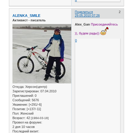
Поделиться
2
ALENKA_SMILE
29.05.2010 07:26
Активист - писатель
Alex_Gan
Присоединяйтесь
)), будем рады))
0
Откуда:
Херсон(центр)
Зарегистрирован
: 07.04.2010
Приглашений:
0
Сообщений:
5676
Уважение:
[+291/-6]
Позитив:
[+137/-11]
Пол:
Женский
Возраст:
42
[1984-03-18]
Провел на форуме:
2 дня 10 часов
Последний визит: