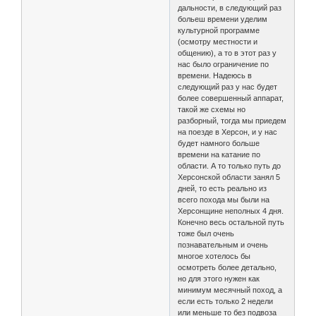
дальности, в следующий раз
больеш времени уделим
культурной программе
(осмотру местности и
общению), а то в этот раз у
нас было ограничение по
времени. Надеюсь в
следующий раз у нас будет
более совершенный аппарат,
такой же схемы но
разборный, тогда мы приедем
на поезде в Херсон, и у нас
будет намного больше
времени на катание по
области. А то только путь до
Херсонской области занял 5
дней, то есть реально из
всего похода мы были на
Херсонщине неполных 4 дня.
Конечно весь остальной путь
тоже был очень
познавательным и очень
многое хотелось бы
осмотреть более детально,
но для этого нужен как
минимум месячный поход, а
если есть только 2 недели
или меньше то без подвоза