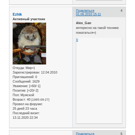
Поделиться
4
Ezhik
01.06.2010 15:11
Активный участник
Alex_Gan
интересно на такой технике
покататься=)
0
Откуда:
Мир=)
Зарегистрирован
: 12.04.2010
Приглашений:
0
Сообщений:
1629
Уважение:
[+60/-1]
Позитив:
[+20/-2]
Пол:
Мужской
Возраст:
40
[1985-09-27]
Провел на форуме:
25 дней 23 часа
Последний визит:
13.11.2020 22:34
Поделиться
5