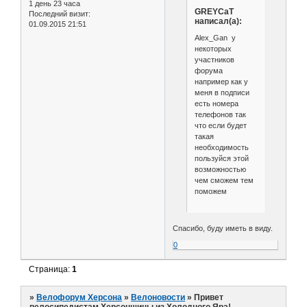
1 день 23 часа
GREYCaT
Последний визит:
написал(а):
01.09.2015 21:51
Alex_Gan у
некоторых
участников
форума
например как у
меня в подписи
есть номера
телефонов так
что если будет
такая
необходимость
пользуйся этой
возможностью
чем сможем тем
поможем
Спасибо, буду иметь в виду.
0
Страница:
1
»
Велофорум Херсона
»
Велоновости
»
Привет