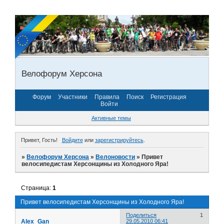
Велофорум Херсона
Форум
Участники
Правила
Поиск
Регистрация
Войти
Активные темы
Привет, Гость!
Войдите
или
зарегистрируйтесь
.
»
Велофорум Херсона
»
Велоновости
»
Привет
велосипедистам Херсонщины из Холодного Яра!
Страница:
1
Привет велосипедистам Херсонщины из Холодного Яра!
Поделиться
1
Alex_Gan
29.05.2010 06:41