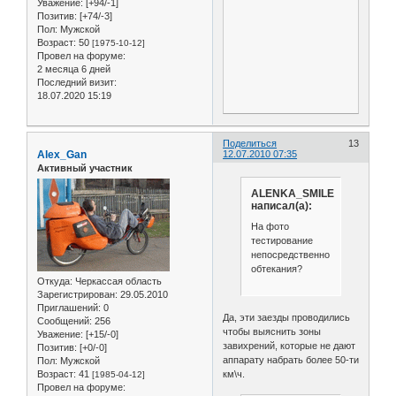
Уважение:
[+94/-1]
Позитив:
[+74/-3]
Пол:
Мужской
Возраст:
50
[1975-10-12]
Провел на форуме:
2 месяца 6 дней
Последний визит:
18.07.2020 15:19
Поделиться
13
Alex_Gan
12.07.2010 07:35
Активный участник
ALENKA_SMILE
написал(а):
На фото
тестирование
непосредственно
обтекания?
Откуда:
Черкассая область
Зарегистрирован
: 29.05.2010
Приглашений:
0
Да, эти заезды проводились
Сообщений:
256
чтобы выяснить зоны
Уважение:
[+15/-0]
завихрений, которые не дают
Позитив:
[+0/-0]
аппарату набрать более 50-ти
Пол:
Мужской
км\ч.
Возраст:
41
[1985-04-12]
Провел на форуме: