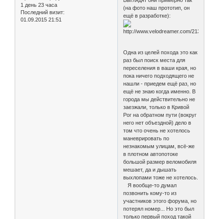
Выглядят они примерно так
1 день 23 часа
(на фото наш прототип, он
Последний визит:
ещё в разработке):
01.09.2015 21:51
Одна из целей похода это как
раз был поиск места для
переселения в ваши края, но
пока ничего подходящего не
нашли - приедем ещё раз, но
ещё не знаю когда именно. В
города мы действительно не
заезжали, только в Кривой
Рог на обратном пути (вокруг
него нет объездной) дело в
том что очень не хотелось
маневрировать по
незнакомым улицам, всё-же
в плотном автопотоке
большой размер веломобиля
мешает, да и дышать
выхлопами тоже не хотелось.
Я вообще-то думал
позвонить кому-то из
участников этого форума, но
потерял номер... Но это был
только первый поход такой