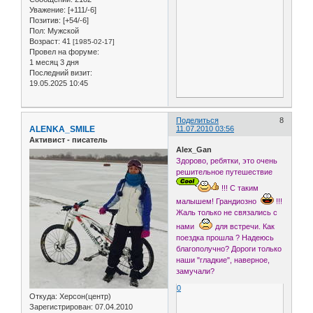
Уважение:
[+111/-6]
Позитив:
[+54/-6]
Пол:
Мужской
Возраст:
41
[1985-02-17]
Провел на форуме:
1 месяц 3 дня
Последний визит:
19.05.2025 10:45
Поделиться
8
ALENKA_SMILE
11.07.2010 03:56
Активист - писатель
Alex_Gan
Здорово, ребятки, это очень
решительное путешествие
!!! С таким
малышем! Грандиозно
!!!
Жаль только не связались с
нами
для встречи. Как
поездка прошла ? Надеюсь
благополучно? Дороги только
наши "гладкие", наверное,
замучали?
0
Откуда:
Херсон(центр)
Зарегистрирован
: 07.04.2010