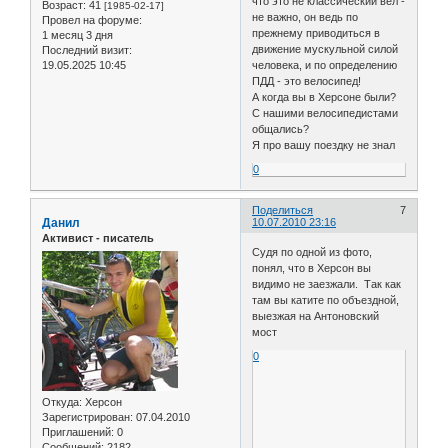
что это не классический вел -
Возраст:
41
[1985-02-17]
не важно, он ведь по
Провел на форуме:
прежнему приводиться в
1 месяц 3 дня
движение мускульной силой
Последний визит:
19.05.2025 10:45
человека, и по определению
ПДД - это велосипед!
А когда вы в Херсоне были?
С нашими велосипедистами
общались?
Я про вашу поездку не знал
0
Поделиться
7
Данил
10.07.2010 23:16
Активист - писатель
Судя по одной из фото,
понял, что в Херсон вы
видимо не заезжали. Так как
там вы катите по объездной,
выезжая на Антоновский
мост
0
Откуда:
Херсон
Зарегистрирован
: 07.04.2010
Приглашений:
0
Сообщений:
2182