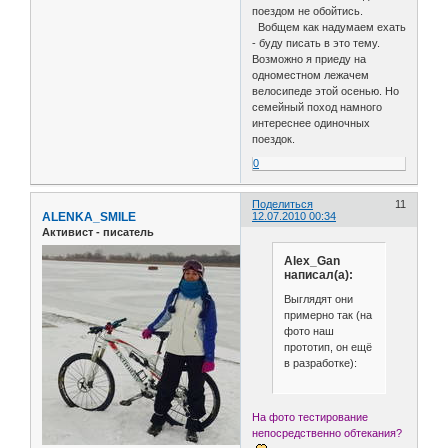
поездом не обойтись.
Вобщем как надумаем ехать
- буду писать в это тему.
Возможно я приеду на
одноместном лежачем
велосипеде этой осенью. Но
семейный поход намного
интереснее одиночных
поездок.
0
Поделиться
11
ALENKA_SMILE
12.07.2010 00:34
Активист - писатель
Alex_Gan
написал(а):
Выглядят они
примерно так (на
фото наш
прототип, он ещё
в разработке):
На фото тестирование
непосредственно обтекания?