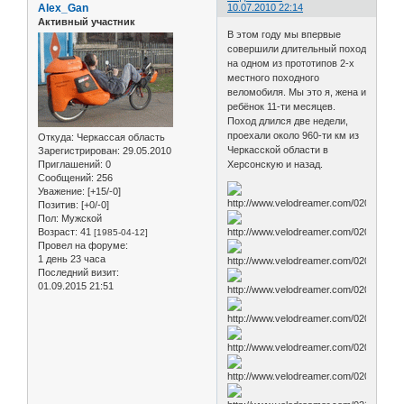
Alex_Gan
10.07.2010 22:14
Активный участник
В этом году мы впервые
совершили длительный поход
на одном из прототипов 2-х
местного походного
веломобиля. Мы это я, жена и
ребёнок 11-ти месяцев.
Поход длился две недели,
проехали около 960-ти км из
Откуда:
Черкассая область
Черкасской области в
Зарегистрирован
: 29.05.2010
Херсонскую и назад.
Приглашений:
0
Сообщений:
256
Уважение:
[+15/-0]
Позитив:
[+0/-0]
Пол:
Мужской
Возраст:
41
[1985-04-12]
Провел на форуме:
1 день 23 часа
Последний визит:
01.09.2015 21:51