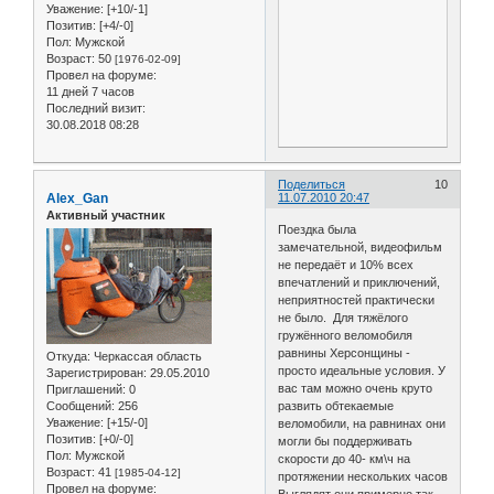
Уважение:
[+10/-1]
Позитив:
[+4/-0]
Пол:
Мужской
Возраст:
50
[1976-02-09]
Провел на форуме:
11 дней 7 часов
Последний визит:
30.08.2018 08:28
Поделиться
10
Alex_Gan
11.07.2010 20:47
Активный участник
Поездка была
замечательной, видеофильм
не передаёт и 10% всех
впечатлений и приключений,
неприятностей практически
не было. Для тяжёлого
гружённого веломобиля
равнины Херсонщины -
Откуда:
Черкассая область
просто идеальные условия. У
Зарегистрирован
: 29.05.2010
вас там можно очень круто
Приглашений:
0
Сообщений:
256
развить обтекаемые
Уважение:
[+15/-0]
веломобили, на равнинах они
Позитив:
[+0/-0]
могли бы поддерживать
Пол:
Мужской
скорости до 40- км\ч на
Возраст:
41
[1985-04-12]
протяжении нескольких часов
Провел на форуме: