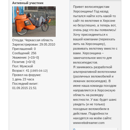
Активный участник
Привет велосипедистам
Херсонщины! Год назад
пытался найти хоть какой-то
сайт по велотеме в Херсоне
но безуспешно, а теперь вот,
очень рад что вы появились!
Хочу присоединиться к
вашей компании (переехать
Откуда:
Черкассая область
жить на Херсонщину),
Зарегистрирован
: 29.05.2010
развивать велотему вместе с
Приглашений:
0
Сообщений:
256
вами. Херсонщина –
Уважение:
[+15/-0]
замечательное место для
Позитив:
[+0/-0]
велосипедистов.
Пол:
Мужской
Я занимаюсь разработкой
Возраст:
41
[1985-04-12]
альтернативной велотехники
Провел на форуме:
(различных веломобилей и
1 день 23 часа
лежачих велосипедов). В
Последний визит:
июне наша команда походом
01.09.2015 21:51
направляется в Херсонскую
область на разведку
местности. У вас будет шанс
увидеть (и не только)
походные веломобили в
действии. Подробности
находятся на моём сайте:
wwwvelodreamer.com
0