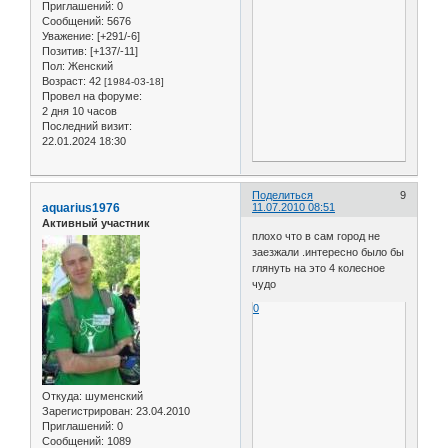
Приглашений:
0
Сообщений:
5676
Уважение:
[+291/-6]
Позитив:
[+137/-11]
Пол:
Женский
Возраст:
42
[1984-03-18]
Провел на форуме:
2 дня 10 часов
Последний визит:
22.01.2024 18:30
Поделиться
9
aquarius1976
11.07.2010 08:51
Активный участник
плохо что в сам город не
заезжали .интересно было бы
глянуть на это 4 колесное
чудо
0
Откуда:
шуменский
Зарегистрирован
: 23.04.2010
Приглашений:
0
Сообщений:
1089