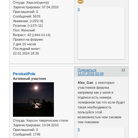
Откуда:
Херсон(центр)
Зарегистрирован
: 07.04.2010
0
Приглашений:
0
Сообщений:
5676
Уважение:
[+291/-6]
Позитив:
[+137/-11]
Пол:
Женский
Возраст:
42
[1984-03-18]
Провел на форуме:
2 дня 10 часов
Последний визит:
22.01.2024 18:30
Поделиться
12
PerekatiPole
12.07.2010 02:08
Активный участник
Alex_Gan
у некоторых
участников форума
например как у меня в
подписи есть номера
телефонов так что если будет
такая необходимость
пользуйся этой
возможностью чем сможем
Откуда:
Херсон таврические степи
тем поможем
Зарегистрирован
: 13.04.2010
0
Приглашений:
0
Сообщений:
1746