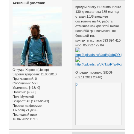
Активный участник
продам вилку SR suntour duro
130 длина штока 185 мм под
стакан 1.1/8 внешнее
состояние на 4+, работа
отличная,как для этой вилки.
цена 550 грн. возможен не
большой тог.
контакты л.с. ася 393 894 410
моб. 050 927 22 84
Откуда:
Херсон (Центр)
Отредактировано SIDDH
Зарегистрирован
: 11.06.2010
(02.11.2011 23:40)
Приглашений:
0
Сообщений:
550
0
Уважение:
[+13/-0]
Позитив:
[+0/-0]
Пол:
Мужской
Возраст:
43
[1983-05-23]
Провел на форуме:
1 месяц 21 день
Последний визит:
16.04.2022 11:13