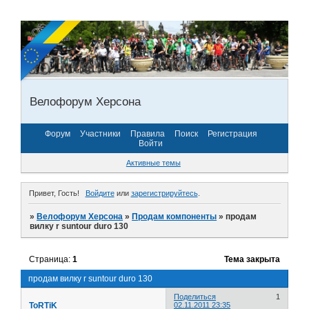
Велофорум Херсона
Форум
Участники
Правила
Поиск
Регистрация
Войти
Активные темы
Привет, Гость!
Войдите
или
зарегистрируйтесь
.
»
Велофорум Херсона
»
Продам компоненты
»
продам
вилку r suntour duro 130
Страница:
1
Тема закрыта
продам вилку r suntour duro 130
Поделиться
1
ToRTiK
02.11.2011 23:35