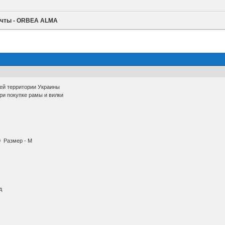
ечты - ORBEA ALMA
сей территории Украины
при покупке рамы и вилки
0
Размер - М
д