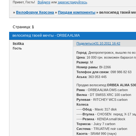
Привет, Гость!
Войдите
или
зарегистрируйтесь
.
»
Велофорум Херсона
»
Продам компоненты
»
велосипед твоей м
Страница:
1
велосипед твоей мечты - ORBEA ALMA
lisi4ka
Поделиться
31.10.2011 16:42
Гость
Город
: Днепропетровск, вышлю по в
Цена
: 16 000 грн. возможен барахол 
Размер
: M
Номер рамы
: BI-2266
Телефон для связи
: 098 986 82 63
Аська
: 363 053 445
Продаю велосипед
ORBEA ALMA S3
Рама
- ORBEA ALMA OMS carbon
Вилка
- DT SWISS XRC 100 carbon
Рулевая
- RITCHEY WCS carbon
Колеса
-----
Обод
- Mavic 317 disk
-----
Втулка
- CHOSEN перед; Х-17 за
-----
Резина
- KENDA small block
Тормоза
- Juicy 7 carbon
Система
- TRUATIVE noir carbon
Касета
- SRAM 990 (паук)