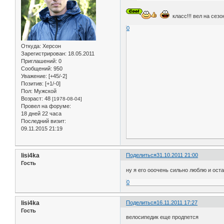
класс!!! вел на сезон
0
Откуда:
Херсон
Зарегистрирован
: 18.05.2011
Приглашений:
0
Сообщений:
950
Уважение:
[+45/-2]
Позитив:
[+1/-0]
Пол:
Мужской
Возраст:
48
[1978-08-04]
Провел на форуме:
18 дней 22 часа
Последний визит:
09.11.2015 21:19
lisi4ka
Поделиться
31.10.2011 21:00
Гость
ну я его ооочень сильно люблю и ост
0
lisi4ka
Поделиться
16.11.2011 17:27
Гость
велосипедик еще продпется