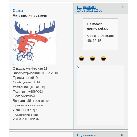
Поделиться
9
Саша
13.09.2011 12:58
Активист - писатель
Heitaver
написал(а):
Кассета: Sunrace
r86 12-15
0
Откуда:
ул. Фрунзе 29
Зарегистрирован
: 10.12.2010
Приглашений:
0
Сообщений:
8516
Уважение:
[+510/-19]
Позитив:
[+408/-32]
Пол:
Мужской
Возраст:
36
[1990-01-18]
Провел на форуме:
7 месяцев 4 дня
Последний визит:
23.08.2018 09:34
Поделиться
10