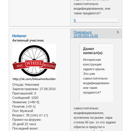
самостоятельно
модифицированное, или
такие продаются?
0
Поделиться
5
Heitaver
12.09.2011 21:02
Активный участник
Данил
написал(а):
Интересная
конструкция
заднего крыла.
Это уже
самостоятельно
модифицированное,
Откуда:
Николаев
или такие
Зарегистрирован
: 27.08.2010
продаются?
Приглашений:
0
Сообщений:
1020
Уважение:
[+48/-5]
Позитив:
[+0/-1]
самостоятельно
Пол:
Мужской
модифицированное,
Возраст:
35
[1991-07-17]
купленное на рынке. пара
Провел на форуме:
стояла 40 грн. то что заднее
26 дней 22 часа
обрегал и пркрутил к
Последний визит: