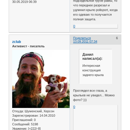
подсидельной трубе рамы, то
30.05.2019 06:39
что переднее разрезал и
удлинил крыло polisport, когда
его одеваю то получается
полная защита.
0
Поделиться
6
zclub
13.09.2011 07:34
Активист - писатель
Данил
написал(а):
Интересная
конструкция
заднего крыла
Проглядел все глаза, а
крыльев не увидел... Можно
фото? )))
0
Откуда:
Шуменский, Херсон
Зарегистрирован
: 14.04.2010
Приглашений:
0
Сообщений:
5198
Уважение:
[+222/-8]