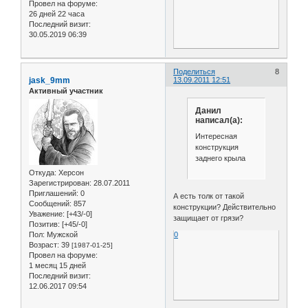
Провел на форуме:
26 дней 22 часа
Последний визит:
30.05.2019 06:39
Поделиться
8
jask_9mm
13.09.2011 12:51
Активный участник
Данил
написал(а):
Интересная
конструкция
заднего крыла
Откуда:
Херсон
Зарегистрирован
: 28.07.2011
Приглашений:
0
А есть толк от такой
Сообщений:
857
конструкции? Действительно
Уважение:
[+43/-0]
защищает от грязи?
Позитив:
[+45/-0]
0
Пол:
Мужской
Возраст:
39
[1987-01-25]
Провел на форуме:
1 месяц 15 дней
Последний визит:
12.06.2017 09:54