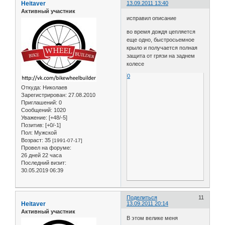
Heitaver
13.09.2011 13:40
Активный участник
исправил описание
во время дождя цепляется
еще одно, быстросьемное
крыло и получается полная
защита от грязи на заднем
колесе
0
Откуда:
Николаев
Зарегистрирован
: 27.08.2010
Приглашений:
0
Сообщений:
1020
Уважение:
[+48/-5]
Позитив:
[+0/-1]
Пол:
Мужской
Возраст:
35
[1991-07-17]
Провел на форуме:
26 дней 22 часа
Последний визит:
30.05.2019 06:39
Поделиться
11
Heitaver
13.09.2011 20:14
Активный участник
В этом велике меня