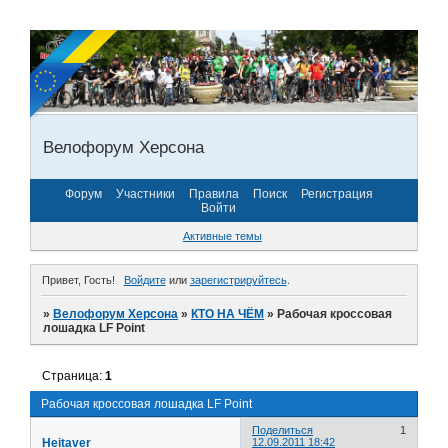
Велофорум Херсона
Форум
Участники
Правила
Поиск
Регистрация
Войти
Активные темы
Привет, Гость!
Войдите
или
зарегистрируйтесь
.
»
Велофорум Херсона
»
КТО НА ЧЁМ
»
Рабочая кроссовая
лошадка LF Point
Страница:
1
Рабочая кроссовая лошадка LF Point
Поделиться
1
Heitaver
12.09.2011 18:42