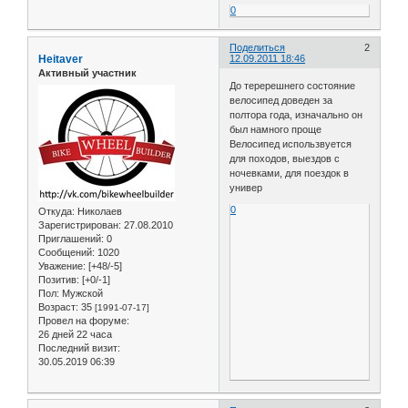
0
Поделиться
2
Heitaver
12.09.2011 18:46
Активный участник
До теререшнего состояние
велосипед доведен за
полтора года, изначально он
был намного проще
Велосипед использвуется
для походов, выездов с
ночевками, для поездок в
универ
0
Откуда:
Николаев
Зарегистрирован
: 27.08.2010
Приглашений:
0
Сообщений:
1020
Уважение:
[+48/-5]
Позитив:
[+0/-1]
Пол:
Мужской
Возраст:
35
[1991-07-17]
Провел на форуме:
26 дней 22 часа
Последний визит:
30.05.2019 06:39