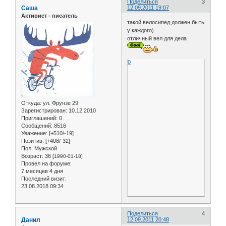
Поделиться
3
Саша
12.09.2011 19:07
Активист - писатель
такой велосипед должен быть
у каждого)
отличный вел для дела
0
Откуда:
ул. Фрунзе 29
Зарегистрирован
: 10.12.2010
Приглашений:
0
Сообщений:
8516
Уважение:
[+510/-19]
Позитив:
[+408/-32]
Пол:
Мужской
Возраст:
36
[1990-01-18]
Провел на форуме:
7 месяцев 4 дня
Последний визит:
23.08.2018 09:34
Поделиться
4
Данил
12.09.2011 20:48