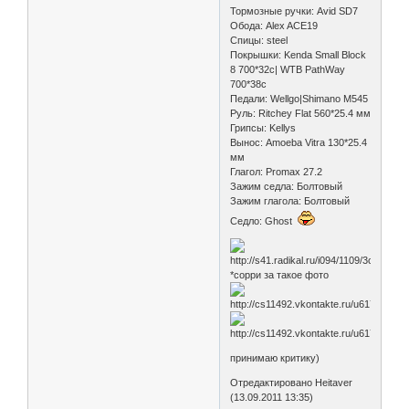
Тормозные ручки: Avid SD7
Обода: Alex ACE19
Спицы: steel
Покрышки: Kenda Small Block
8 700*32c| WTB PathWay
700*38c
Педали: Wellgo|Shimano M545
Руль: Ritchey Flat 560*25.4 мм
Грипсы: Kellys
Вынос: Amoeba Vitra 130*25.4
мм
Глагол: Promax 27.2
Зажим седла: Болтовый
Зажим глагола: Болтовый
Седло: Ghost
*сорри за такое фото
принимаю критику)
Отредактировано Heitaver
(13.09.2011 13:35)