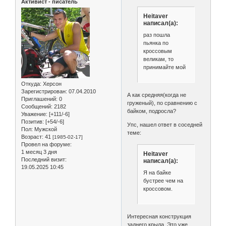
Активист - писатель
Heitaver
написал(а):
раз пошла
пьянка по
кроссовым
великам, то
принимайте мой
Откуда:
Херсон
Зарегистрирован
: 07.04.2010
А как средняя(когда не
Приглашений:
0
груженый), по сравнению с
Сообщений:
2182
байком, подросла?
Уважение:
[+111/-6]
Позитив:
[+54/-6]
Упс, нашел ответ в соседней
Пол:
Мужской
теме:
Возраст:
41
[1985-02-17]
Провел на форуме:
1 месяц 3 дня
Heitaver
Последний визит:
написал(а):
19.05.2025 10:45
Я на байке
бустрее чем на
кроссовом.
Интересная конструкция
заднего крыла. Это уже