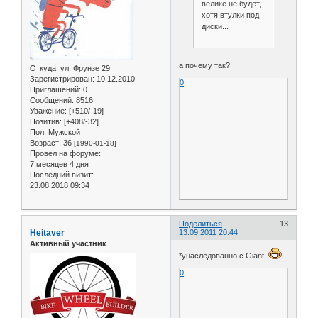
велике не будет,
хотя втулки под
диски...
а почему так?
Откуда:
ул. Фрунзе 29
Зарегистрирован
: 10.12.2010
0
Приглашений:
0
Сообщений:
8516
Уважение:
[+510/-19]
Позитив:
[+408/-32]
Пол:
Мужской
Возраст:
36
[1990-01-18]
Провел на форуме:
7 месяцев 4 дня
Последний визит:
23.08.2018 09:34
Поделиться
13
Heitaver
13.09.2011 20:44
Активный участник
*унаследованно с Giant
0