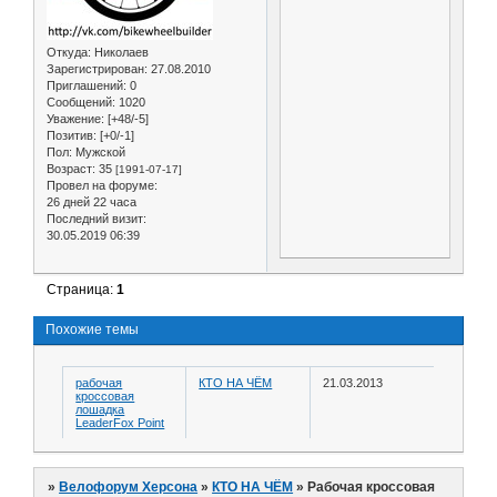
Откуда:
Николаев
Зарегистрирован
: 27.08.2010
Приглашений:
0
Сообщений:
1020
Уважение:
[+48/-5]
Позитив:
[+0/-1]
Пол:
Мужской
Возраст:
35
[1991-07-17]
Провел на форуме:
26 дней 22 часа
Последний визит:
30.05.2019 06:39
Страница:
1
Похожие темы
рабочая
КТО НА ЧЁМ
21.03.2013
кроссовая
лошадка
LeaderFox Point
»
Велофорум Херсона
»
КТО НА ЧЁМ
»
Рабочая кроссовая