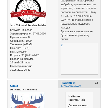
растраивают и раздражают
вибрейки, причем не как тип
тормозов, а именно эти, они
постоянно сбиваются... Хочу
ХТ или SD7 а еще лучше
LX/XT/XTR старых годов с
паралельным подводом
колодок.
Откуда:
Николаев
Дисков на этом велике не
Зарегистрирован
: 27.08.2010
будет, хотя втулки под
Приглашений:
0
диски...
Сообщений:
1020
Уважение:
[+48/-5]
0
Позитив:
[+0/-1]
Пол:
Мужской
Возраст:
35
[1991-07-17]
Провел на форуме:
26 дней 22 часа
Последний визит:
30.05.2019 06:39
Поделиться
12
Саша
13.09.2011 20:25
Активист - писатель
Heitaver
написал(а):
Дисков на этом