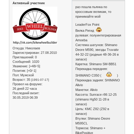
Активный участник
раз пошла пьянка по
кроссовым великам, то
принимайте мой
LeaderFox Point
Вилка Ригид
рулевая: полуинтегрированая
Amoeba
Система шатунов: Shimano
Откуда:
Николаев
Deore M590, звезды Truvativ
Зарегистрирован
: 27.08.2010
44-32-22 (родные 48-36-26 в
Приглашений:
0
запасе)
Сообщений:
1020
Каретка: Shimano SM-BB51
Уважение:
[+48/-5]
Перекидка передняя:
Позитив:
[+0/-1]
Пол:
Мужской
SHIMANO C050 (
)
Возраст:
35
[1991-07-17]
Перекидка задняя: SHIMANO
Провел на форуме:
Alivio
26 дней 22 часа
Манетки: Alivio
Последний визит:
Кассета: Sunrace r86 12-25
30.05.2019 06:39
(shimano Hg50 11-28 в
запасе)
Цепь: KMC Z82 (Z92 в
запасе)
Втулки: Shimano Deore
M595CL
Тормоза: Shimano +
BikePositive